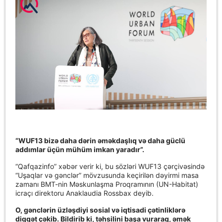
“WUF13 bizə daha dərin əməkdaşlıq və daha güclü
addımlar üçün mühüm imkan yaradır”.
“Qafqazinfo” xəbər verir ki, bu sözləri WUF13 çərçivəsində
“Uşaqlar və gənclər” mövzusunda keçirilən dəyirmi masa
zamanı BMT-nin Məskunlaşma Proqramının (UN-Habitat)
icraçı direktoru Anaklaudia Rossbax deyib.
O, gənclərin üzləşdiyi sosial və iqtisadi çətinliklərə
diqqət çəkib. Bildirib ki, təhsilini başa vuraraq, əmək