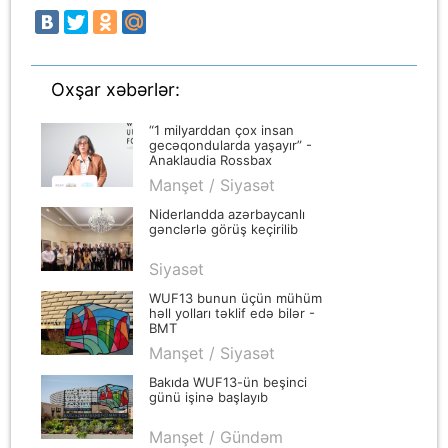
Oxşar xəbərlər:
“1 milyarddan çox insan
gecəqondularda yaşayır” -
Anaklaudia Rossbax
Manşet / Siyasət
Niderlandda azərbaycanlı
gənclərlə görüş keçirilib
Siyasət
WUF13 bunun üçün mühüm
həll yolları təklif edə bilər -
BMT
Manşet / Siyasət
Bakıda WUF13-ün beşinci
günü işinə başlayıb
Manşet / Gündəm