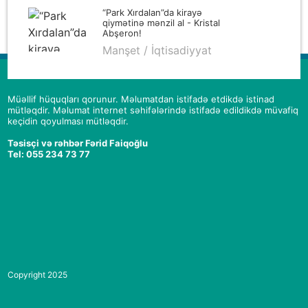
“Park Xırdalan”da kirayə
qiymətinə mənzil al - Kristal
Abşeron!
Manşet / İqtisadiyyat
Müəllif hüquqları qorunur. Məlumatdan istifadə etdikdə istinad
mütləqdir. Məlumat internet səhifələrində istifadə edildikdə müvafiq
keçidin qoyulması mütləqdir.
Təsisçi və rəhbər Fərid Faiqoğlu
Tel: 055 234 73 77
Copyright 2025