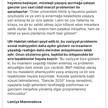
həyatına başlayan, müstəqil yaşayış qurmağa çalışan
gənclər çox vaxt ciddi mənzil problemləri ilə
qarşılaşırlar:
“Onlar universiteti bitirib iş həyatına qədəm
qoyduqda və ya yeni iş axtarmağa başladıqda yaşayış
yeri axtarışı ilə üz-üzə qalırlar. Lakin bir çox hallarda nə
kirayə, nə də ev sahibi olmaq üçün kifayət edən imkanlara
sahib olurlar. Bu da onların həm peşəkar inkişafına, həm də
təhsil və şəxsi planlarına mənfi təsir göstərir”.
UN-Habitat rəhbəri qeyd edib ki, bu vəziyyət problemin
sosial mahiyyətini daha aydın göstərir və insanların
yaşadığı reallığın daha dərindən anlaşılmasını tələb
edir. Onun sözlərinə görə, təşkilat bu istiqamətdə bir
sıra təşəbbüslər həyata keçirir:
“Bu vəziyyət bizə göstərir
ki, bu insanların yaşadığı hissləri anlamaq və problemin
aktuallığını dərk etmək çox vacibdir. BMT-Habitat olaraq
biz bu məsələnin əhəmiyyətini yaxşı anlayırıq və bir sıra
təşəbbüslər həyata keçirmişik. Xüsusilə qadınlarla bağlı
xüsusi təlimatlarımız, “Gənclər 2030” baxışı sənədimiz,
uşaqlarla bağlı şəhərlərin tərəfdaşlığı platforması və
gənclərin inkişafına yönəlmiş digər proqramlarımız
mövcuddur”.
Lamiyə Məmmədova