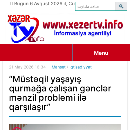
Bugün 6 Avqust 2026 il, Cümə axşamı, 17:53
Menu
21 May 2026 16:34
Manşet
/
İqtisadiyyat
“Müstəqil yaşayış
qurmağa çalışan gənclər
mənzil problemi ilə
qarşılaşır”