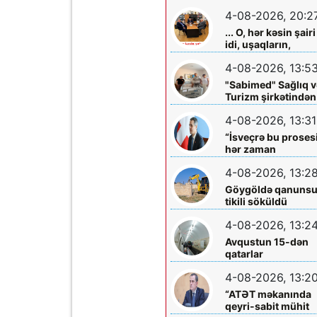
olmadığını -
4-08-2026, 20:2
Açıqladı
... O, hər kəsin şairi
idi, uşaqların,
gənclərin,
4-08-2026, 13:5
böyüklərin qəlbinə
yol tapan incə qəlbl
"Sabimed" Sağlıq v
söz sərrafı idi...
Turizm şirkətindən
növbəti xeyirxah
4-08-2026, 13:31
addım – Türkiyədə
müalicə alan
“İsveçrə bu proses
körpəyə hərtərəfli
hər zaman
dəstək
dəstəkləməyə
4-08-2026, 13:2
hazırdır”
Göygöldə qanuns
tikili söküldü
4-08-2026, 13:2
Avqustun 15-dən
qatarlar
“Nizami”-“28 May”
4-08-2026, 13:2
arasında
işləməyəcək
“ATƏT məkanında
qeyri-sabit mühit