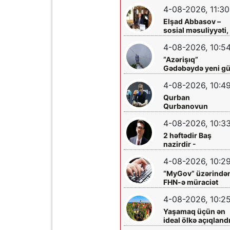
hökm sürür”
4-08-2026, 11:30
Elşad Abbasov –
sosial məsuliyyəti,
xeyriyyəçiliyi və mil
4-08-2026, 10:5
dəyərlərə bağlılığı
ilə seçilən nüfuzlu
“Azərişıq”
rəhbər
Gədəbəydə yeni g
mərkəzləri
4-08-2026, 10:4
quraşdırdı
Qurban
Qurbanovun
mətbuat konfransı
4-08-2026, 10:3
Bakıda olacaq
2 həftədir Baş
nazirdir -
Məzuniyyətə çıxır
4-08-2026, 10:2
“MyGov” üzərində
FHN-ə müraciət
etmək olacaq
4-08-2026, 10:2
Yaşamaq üçün ən
ideal ölkə açıqland