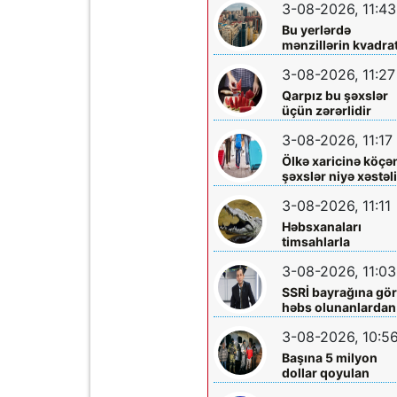
3-08-2026, 11:43
Bu yerlərdə
mənzillərin kvadrat
7 min oldu
3-08-2026, 11:27
Qarpız bu şəxslər
üçün zərərlidir
3-08-2026, 11:17
Ölkə xaricinə köçə
şəxslər niyə xəstəl
tapırlar?
3-08-2026, 11:11
Həbsxanaları
timsahlarla
mühafizə etmək
3-08-2026, 11:03
planı - Qalmaqal
yaratdı
SSRİ bayrağına gö
həbs olunanlardan
biri Elçin Bayramlı
3-08-2026, 10:5
imiş
Başına 5 milyon
dollar qoyulan
“Ponço” belə həbs