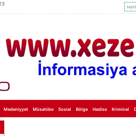
23
Mədəniyyət
Müsahibə
Sosial
Bölgə
Hadisə
Kriminal