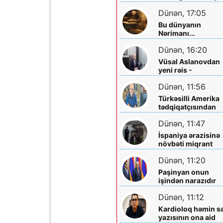
planlaşdırırlar
Dünən, 17:05
Bu dünyanın
Nərimanı...
Dünən, 16:20
Vüsal Aslanovdan
yeni rəis -
Təyinatları
Dünən, 11:56
Türkəsilli Amerika
tədqiqatçısından
Talebinə -
Dünən, 11:47
Vardanyanla bağlı
çağırış
İspaniya ərazisinə
növbəti miqrant
axını gözlənilir?
Dünən, 11:20
Paşinyan onun
işindən narazıdır
Dünən, 11:12
Kardioloq həmin s
yazısının ona aid