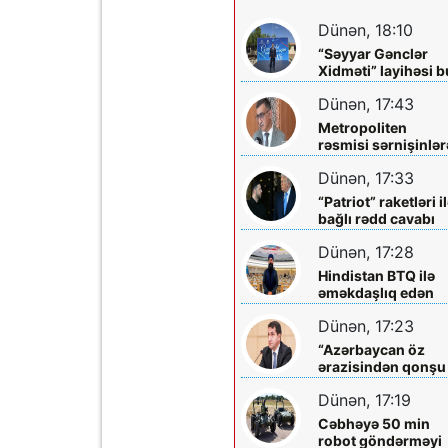
Dünən, 18:10
“Səyyar Gənclər
Xidməti” layihəsi b
dəfə
Dünən, 17:43
Metropoliten
rəsmisi sərnişinlər
çıxış yolu göstərdi
Dünən, 17:33
“Patriot” raketləri i
bağlı rədd cavabı
aldı
Dünən, 17:28
Hindistan BTQ ilə
əməkdaşlıq edən
hüquq müdafiəçisi
Dünən, 17:23
təhdid edib
“Azərbaycan öz
ərazisindən qonşu
ölkəyə qarşı istifa
Dünən, 17:19
olunmasına icazə
verməz”
Cəbhəyə 50 min
robot göndərməyi