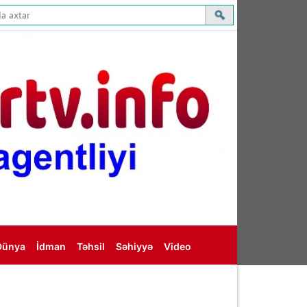
Dünya
İdman
Təhsil
Səhiyyə
Video