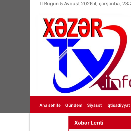
Bugün 5 Avqust 2026 il, çərşənbə, 23:
Ana səhifə
Gündəm
Siyasət
İqtisadiyyat
Haqqımızda
Xəbər Lenti