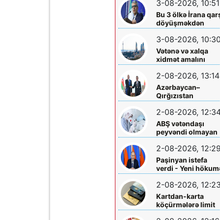
3-08-2026, 10:51
edildi
Bu 3 ölkə İrana qar
döyüşməkdən
imtina etdi - XİN
3-08-2026, 10:3
rəsmisi açıqladı
Vətənə və xalqa
xidmət amalını
yaşadan iş adamı –
2-08-2026, 13:14
Üzeyir İsmayılov
Azərbaycan–
Qırğızıstan
münasibətləri Orta
2-08-2026, 12:3
Dəhlizin inkişafına
təkan verir
ABŞ vətəndaşı
peyvəndi olmayan
nadir virusa yolux
2-08-2026, 12:2
Paşinyan istefa
verdi - Yeni hökum
formalaşdırılır
2-08-2026, 12:2
Kartdan-karta
köçürmələrə limit
qoyuldu