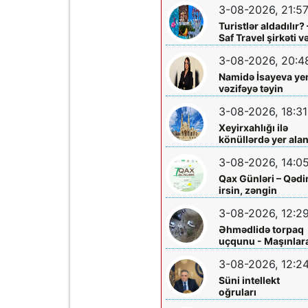
3-08-2026, 21:5
Turistlər aldadılır? 
Saf Travel şirkəti v
Nabran turu ilə bağ
3-08-2026, 20:4
ciddi iddialar
araşdırılmalıdır
Namidə İsayeva ye
vəzifəyə təyin
olundu
3-08-2026, 18:31
Xeyirxahlığı ilə
könüllərdə yer ala
Heydər müəllimə
3-08-2026, 14:0
şəfa diləyirik
Qax Günləri – Qəd
irsin, zəngin
mədəniyyətin və
3-08-2026, 12:2
müasir inkişafın
bayramı
Əhmədlidə torpaq
uçqunu - Maşınlar
zərər dəydi
3-08-2026, 12:2
Süni intellekt
oğruları