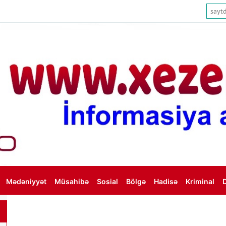
Mədəniyyət
Müsahibə
Sosial
Bölgə
Hadisə
Kriminal