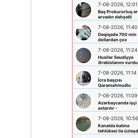
7-08-2026, 12:01
Baş Prokurorluq ər
arvadın dəhşətli
ölümü ilə bağlı -
7-08-2026, 11:40
Məlumat yaydı
Dəqiqədə 700 min
dollardan çox
qazanıblar…
7-08-2026, 11:24
Husilər Səudiyyə
Ərəbistanını vurdu
Yaralılar var
7-08-2026, 11:14
İcra başçısı
Qaramahmudlu
sakinləri ilə görüş
7-08-2026, 11:09
Azərbaycanda işçi
axtarılır -
Əməkhaqqı 10 min
7-08-2026, 10:5
manatdır
Kanalda batma
təhlükəsi ilə üzləşd
- Xilas edildi