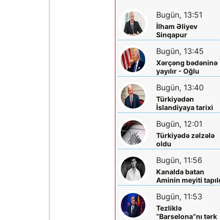
Bugün, 13:51
İlham Əliyev
Sinqapur
Prezidentini təbrik
Bugün, 13:45
etdi
Xərçəng bədəninə
yayılır - Oğlu
danışdı
Bugün, 13:40
Türkiyədən
İslandiyaya tarixi
təyinat - İlk o oldu
Bugün, 12:01
Türkiyədə zəlzələ
oldu
Bugün, 11:56
Kanalda batan
Aminin meyiti tapıl
Bugün, 11:53
Tezliklə
“Barselona”nı tərk