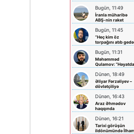
edə bilər - Vitse-
Bugün, 11:49
prezident açıqladı
İranla müharibə
ABŞ-nin raket
ehtiyatını tükəndir
Bugün, 11:45
“Heç kim öz
torpağını atıb ged
deyil” - Zelenski
Bugün, 11:31
Məhəmməd
Qulamov: “Həyatd
ən böyük dəstəyim
Dünən, 18:49
Atam və rejissor
Rövşən İsax olub”
Əliyar Fərzəliyev –
dövlətçiliyə
sədaqəti, Vətən
Dünən, 16:43
sevgisi və xeyirxah
əməlləri ilə seçilən
Araz Əhmədov
ziyalı
haqqında
danışanlara bir
Dünən, 16:21
sözüm var: əvvəl
tanıyın, sonra
Tarixi görüşün
danışın!
ildönümündə İlha