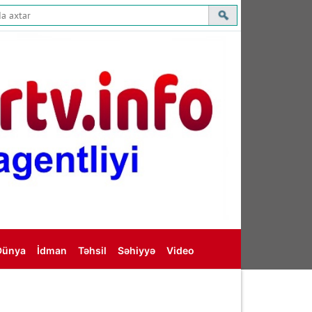
Dünya
İdman
Təhsil
Səhiyyə
Video