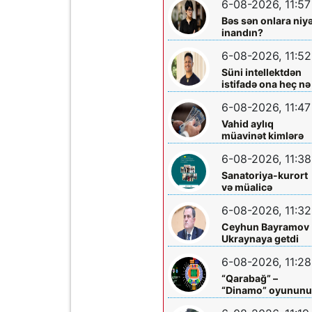
6-08-2026, 11:57
Bəs sən onlara niy
inandın?
6-08-2026, 11:52
Süni intellektdən
istifadə ona heç nə
qazandırmadı...
6-08-2026, 11:47
Vahid aylıq
müavinət kimlərə
verilir? - Dövlət
6-08-2026, 11:38
Komitəsindən
açıqlama vahid-
Sanatoriya-kurort
ayliq-muavinet-
və müalicə
kimlere-verilir
mərkəzlərinə yola
6-08-2026, 11:32
salındılar
Ceyhun Bayramov
Ukraynaya getdi
6-08-2026, 11:28
“Qarabağ” –
“Dinamo” oyunun
biletləri satışa