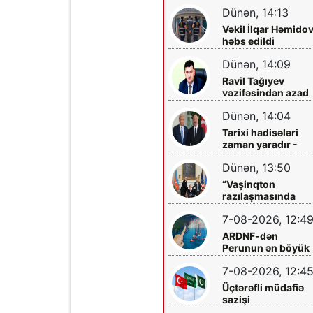
Dünən, 14:13
Vəkil İlqar Həmido
həbs edildi
Dünən, 14:09
Ravil Tağıyev
vəzifəsindən azad
edildi
Dünən, 14:04
Tarixi hadisələri
zaman yaradır -
Tarixi dönüşləri isə
Dünən, 13:50
liderlər!
“Vaşinqton
razılaşmasında
Trampın rolu kifay
7-08-2026, 12:4
qədər böyükdür”
ARDNF-dən
Perunun ən böyük
şirkətinə investisi
7-08-2026, 12:4
Üçtərəfli müdafiə
sazişi
imzalayacaqlar