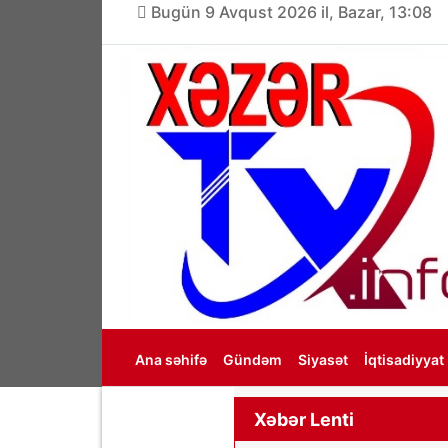
Bugün 9 Avqust 2026 il, Bazar, 13:08
Ana səhifə
Gündəm
Siyasət
İqtisadiyyat
Haqqımızda
Xəbər Lenti