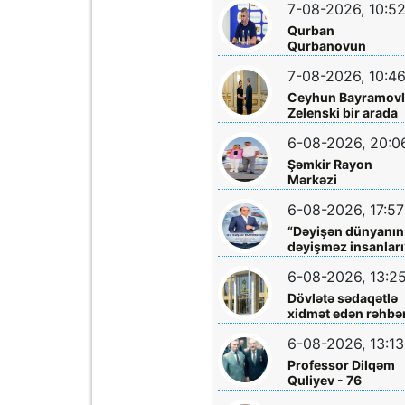
7-08-2026, 10:5
Qurban
Qurbanovun
qəzəbinin qarşılığı
7-08-2026, 10:4
nə olacaq?
Ceyhun Bayramovl
Zelenski bir arada
6-08-2026, 20:0
Şəmkir Rayon
Mərkəzi
Xəstəxanasının
6-08-2026, 17:57
həkimi Ceyhun
Rəsulov və arvadı
“Dəyişən dünyanın
Arzu Əskərovanın
dəyişməz insanları
icra etdiyi mioma
layihəsində...
əməliyyatından
6-08-2026, 13:2
sonra qadının
Dövlətə sədaqətlə
ölümü ilə bağlı
xidmət edən rəhbər
Şəmkir rayon
Şəmkir Elektrik
prokrurluğunda
6-08-2026, 13:13
Şəbəkəsinin rəisi
araşdırma aparılır
Mehman Xəlilovun
Professor Dilqəm
fəaliyyəti
Quliyev - 76