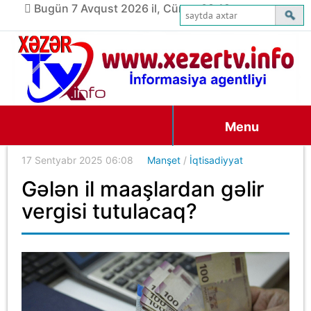
Bugün 7 Avqust 2026 il, Cümə, 08:19
Menu
17 Sentyabr 2025 06:08
Manşet
/
İqtisadiyyat
Gələn il maaşlardan gəlir
vergisi tutulacaq?