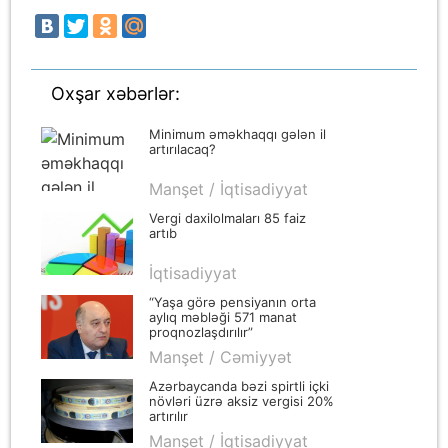
Oxşar xəbərlər:
Minimum əməkhaqqı gələn il
artırılacaq?
Manşet / İqtisadiyyat
Vergi daxilolmaları 85 faiz
artıb
İqtisadiyyat
“Yaşa görə pensiyanın orta
aylıq məbləği 571 manat
proqnozlaşdırılır”
Manşet / Cəmiyyət
Azərbaycanda bəzi spirtli içki
növləri üzrə aksiz vergisi 20%
artırılır
Manşet / İqtisadiyyat