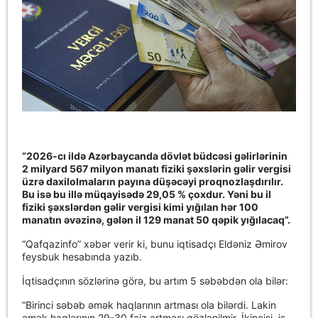
“2026-cı ildə Azərbaycanda dövlət büdcəsi gəlirlərinin
2 milyard 567 milyon manatı fiziki şəxslərin gəlir vergisi
üzrə daxilolmaların payına düşəcəyi proqnozlaşdırılır.
Bu isə bu illə müqayisədə 29,05 % çoxdur. Yəni bu il
fiziki şəxslərdən gəlir vergisi kimi yığılan hər 100
manatın əvəzinə, gələn il 129 manat 50 qəpik yığılacaq”.
“Qafqazinfo” xəbər verir ki, bunu iqtisadçı Eldəniz Əmirov
feysbuk hesabında yazıb.
İqtisadçının sözlərinə görə, bu artım 5 səbəbdən ola bilər:
“Birinci səbəb əmək haqlarının artması ola bilərdi. Lakin
əmək haqlarının 29-30 faiz artması gözlənilmir. İkincisi, iş