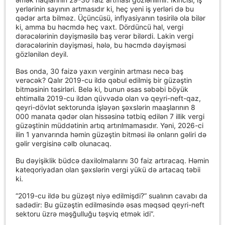
yerlərinin sayının artmasıdır ki, heç yeni iş yerləri də bu
qədər arta bilməz. Üçüncüsü, inflyasiyanın təsirilə ola bilər
ki, amma bu həcmdə heç vaxt. Dördüncü hal, vergi
dərəcələrinin dəyişməsilə baş verər bilərdi. Lakin vergi
dərəcələrinin dəyişməsi, hələ, bu həcmdə dəyişməsi
gözlənilən deyil.
Bəs onda, 30 faizə yaxın verginin artması necə baş
verəcək? Qalır 2019-cu ildə qəbul edilmiş bir güzəştin
bitməsinin təsirləri. Belə ki, bunun əsas səbəbi böyük
ehtimalla 2019-cu ildən qüvvədə olan və qeyri-neft-qaz,
qeyri-dövlət sektorunda işləyən şəxslərin maaşlarının 8
000 manata qədər olan hissəsinə tətbiq edilən 7 illik vergi
güzəştinin müddətinin artıq artırılmamasıdır. Yəni, 2026-ci
ilin 1 yanvarında həmin güzəştin bitməsi ilə onların gəliri də
gəlir vergisinə cəlb olunacaq.
Bu dəyişiklik büdcə daxilolmalarını 30 faiz artıracaq. Həmin
kateqoriyadan olan şəxslərin vergi yükü də artacaq təbii
ki.
“2019-cu ildə bu güzəşt niyə edilmişdi?” sualının cavabı da
sadədir: Bu güzəştin edilməsində əsas məqsəd qeyri-neft
sektoru üzrə məşğulluğu təşviq etmək idi”.