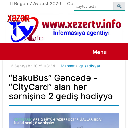
Bugün 7 Avqust 2026 il, Cümə, 05:02
Menu
16 Sentyabr 2025 08:34
Manşet
/
İqtisadiyyat
“BakuBus” Gəncədə -
“CityCard” alan hər
sərnişinə 2 gediş hədiyyə