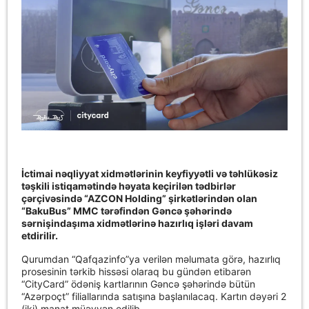
İctimai nəqliyyat xidmətlərinin keyfiyyətli və təhlükəsiz
təşkili istiqamətində həyata keçirilən tədbirlər
çərçivəsində “AZCON Holding” şirkətlərindən olan
“BakuBus” MMC tərəfindən Gəncə şəhərində
sərnişindaşıma xidmətlərinə hazırlıq işləri davam
etdirilir.
Qurumdan “Qafqazinfo”ya verilən məlumata görə, hazırlıq
prosesinin tərkib hissəsi olaraq bu gündən etibarən
“CityCard” ödəniş kartlarının Gəncə şəhərində bütün
“Azərpoçt” filiallarında satışına başlanılacaq. Kartın dəyəri 2
(iki) manat müəyyən edilib.