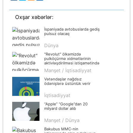
Oxşar xəbərlər:
İspaniyada avtobuslarda gediş
pulsuz olacaq
Dünya
"Revolut" ölkəmizdə
pulköçürmə xidmətlərinin
aktivləşdirilməsi istiqamətində
düşünür - Mərkəzi Bank
Manşet / İqtisadiyyat
Vətəndaşlar nağdsız
ödənişlərə üstünlük verir
İqtisadiyyat
“Apple” “Google”dan 20
milyard dollar alıb
Manşet / Dünya
Bakubus MMC-nin