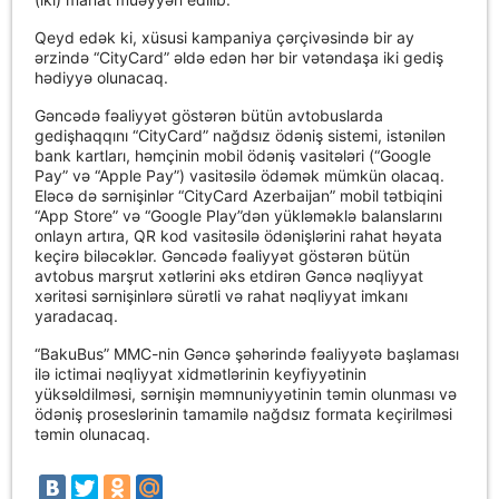
Qeyd edək ki, xüsusi kampaniya çərçivəsində bir ay
ərzində “CityCard” əldə edən hər bir vətəndaşa iki gediş
hədiyyə olunacaq.
Gəncədə fəaliyyət göstərən bütün avtobuslarda
gedişhaqqını “CityCard” nağdsız ödəniş sistemi, istənilən
bank kartları, həmçinin mobil ödəniş vasitələri (“Google
Pay” və “Apple Pay”) vasitəsilə ödəmək mümkün olacaq.
Eləcə də sərnişinlər “CityCard Azerbaijan” mobil tətbiqini
“App Store” və “Google Play”dən yükləməklə balanslarını
onlayn artıra, QR kod vasitəsilə ödənişlərini rahat həyata
keçirə biləcəklər. Gəncədə fəaliyyət göstərən bütün
avtobus marşrut xətlərini əks etdirən Gəncə nəqliyyat
xəritəsi sərnişinlərə sürətli və rahat nəqliyyat imkanı
yaradacaq.
“BakuBus” MMC-nin Gəncə şəhərində fəaliyyətə başlaması
ilə ictimai nəqliyyat xidmətlərinin keyfiyyətinin
yüksəldilməsi, sərnişin məmnuniyyətinin təmin olunması və
ödəniş proseslərinin tamamilə nağdsız formata keçirilməsi
təmin olunacaq.