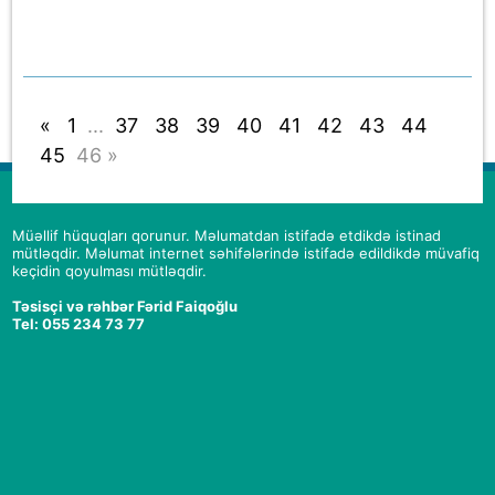
«
1
...
37
38
39
40
41
42
43
44
45
46
»
Müəllif hüquqları qorunur. Məlumatdan istifadə etdikdə istinad
mütləqdir. Məlumat internet səhifələrində istifadə edildikdə müvafiq
keçidin qoyulması mütləqdir.
Təsisçi və rəhbər Fərid Faiqoğlu
Tel: 055 234 73 77