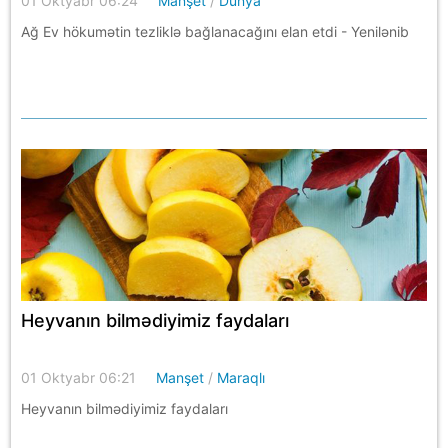
01 Oktyabr 06:24
Manşet
/
Dünya
Ağ Ev hökumətin tezliklə bağlanacağını elan etdi - Yenilənib
Heyvanın bilmədiyimiz faydaları
01 Oktyabr 06:21
Manşet
/
Maraqlı
Heyvanın bilmədiyimiz faydaları