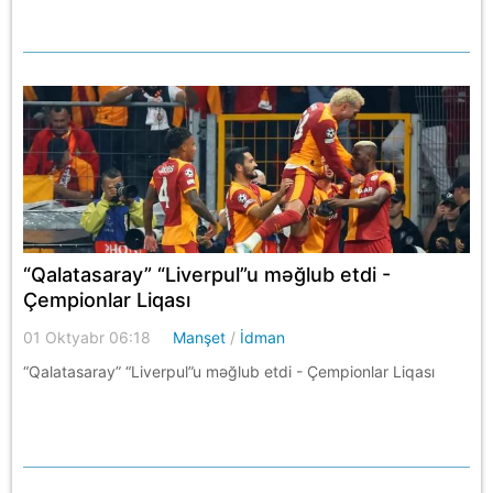
“Qalatasaray” “Liverpul”u məğlub etdi -
Çempionlar Liqası
01 Oktyabr 06:18
Manşet
/
İdman
“Qalatasaray” “Liverpul”u məğlub etdi - Çempionlar Liqası