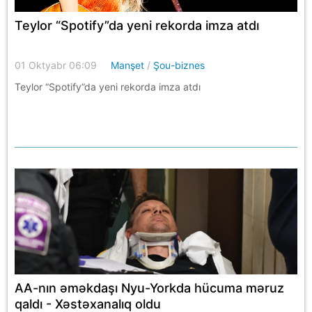
Teylor “Spotify”da yeni rekorda imza atdı
01 Oktyabr 06:09
Manşet
/
Şou-biznes
Teylor “Spotify”da yeni rekorda imza atdı
AA-nın əməkdaşı Nyu-Yorkda hücuma məruz
qaldı - Xəstəxanalıq oldu