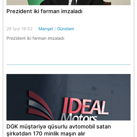
Prezident iki fərman imzaladı
26 İyul 19:52
Manşet
/
Gündəm
Prezident iki fərman imzaladı
DGK müştəriyə qüsurlu avtomobil satan
şirkətdən 170 minlik maşın alır