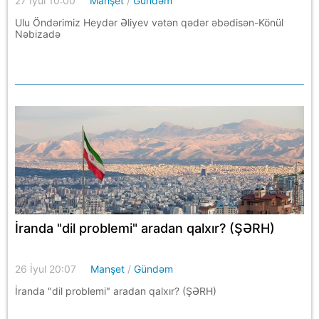
27 İyul 10:00
Manşet
/
Gündəm
Ulu Öndərimiz Heydər Əliyev vətən qədər əbədisən-Könül
Nəbizadə
İranda "dil problemi" aradan qalxır? (ŞƏRH)
26 İyul 20:07
Manşet
/
Gündəm
İranda "dil problemi" aradan qalxır? (ŞƏRH)