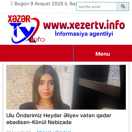
Bugün 9 Avqust 2026 il, Bazar, 14:02
Menu
Ulu Öndərimiz Heydər Əliyev vətən qədər
əbədisən-Könül Nəbizadə