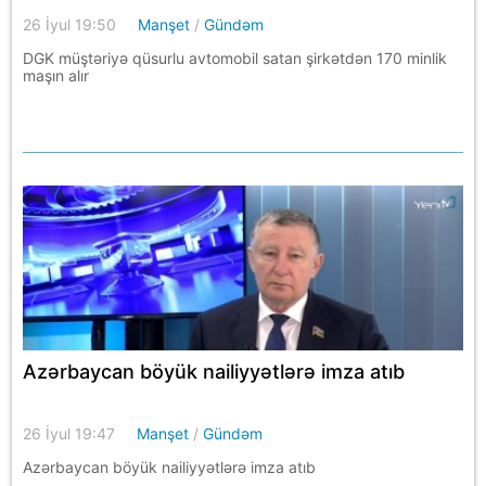
26 İyul 19:50
Manşet
/
Gündəm
DGK müştəriyə qüsurlu avtomobil satan şirkətdən 170 minlik
maşın alır
Azərbaycan böyük nailiyyətlərə imza atıb
26 İyul 19:47
Manşet
/
Gündəm
Azərbaycan böyük nailiyyətlərə imza atıb