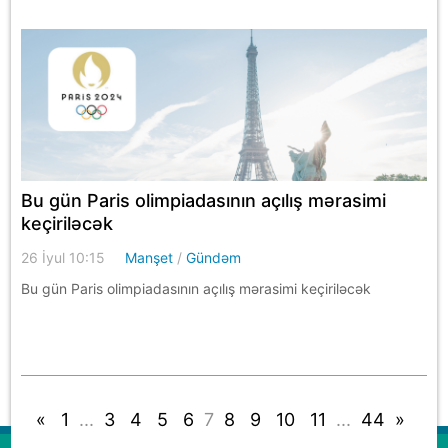
Bu gün Paris olimpiadasının açılış mərasimi
keçiriləcək
26 İyul 10:15
Manşet
/
Gündəm
Bu gün Paris olimpiadasının açılış mərasimi keçiriləcək
«
1
...
3
4
5
6
7
8
9
10
11
...
44
»