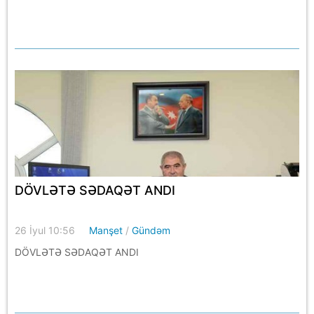
DÖVLƏTƏ SƏDAQƏT ANDI
26 İyul 10:56
Manşet
/
Gündəm
DÖVLƏTƏ SƏDAQƏT ANDI