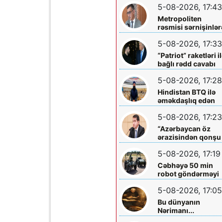
5-08-2026, 17:43
Metropoliten
rəsmisi sərnişinlər
çıxış yolu göstərdi
5-08-2026, 17:33
“Patriot” raketləri i
bağlı rədd cavabı
aldı
5-08-2026, 17:28
Hindistan BTQ ilə
əməkdaşlıq edən
hüquq müdafiəçisi
5-08-2026, 17:23
təhdid edib
“Azərbaycan öz
ərazisindən qonşu
ölkəyə qarşı istifa
5-08-2026, 17:19
olunmasına icazə
verməz”
Cəbhəyə 50 min
robot göndərməyi
planlaşdırırlar
5-08-2026, 17:05
Bu dünyanın
Nərimanı...