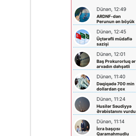
Dünən, 12:49
ARDNF-dən
Perunun ən böyük
şirkətinə investisi
Dünən, 12:45
Üçtərəfli müdafiə
sazişi
imzalayacaqlar
Dünən, 12:01
Baş Prokurorluq ər
arvadın dəhşətli
ölümü ilə bağlı -
Dünən, 11:40
Məlumat yaydı
Dəqiqədə 700 min
dollardan çox
qazanıblar…
Dünən, 11:24
Husilər Səudiyyə
Ərəbistanını vurdu
Yaralılar var
Dünən, 11:14
İcra başçısı
Qaramahmudlu