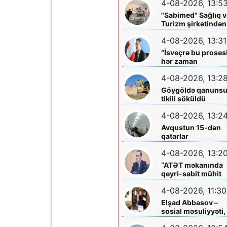
4-08-2026, 13:5
böyüklərin qəlbinə
yol tapan incə qəlbl
"Sabimed" Sağlıq v
söz sərrafı idi...
Turizm şirkətindən
növbəti xeyirxah
4-08-2026, 13:31
addım – Türkiyədə
müalicə alan
“İsveçrə bu proses
körpəyə hərtərəfli
hər zaman
dəstək
dəstəkləməyə
4-08-2026, 13:2
hazırdır”
Göygöldə qanuns
tikili söküldü
4-08-2026, 13:2
Avqustun 15-dən
qatarlar
“Nizami”-“28 May”
4-08-2026, 13:2
arasında
işləməyəcək
“ATƏT məkanında
qeyri-sabit mühit
hökm sürür”
4-08-2026, 11:30
Elşad Abbasov –
sosial məsuliyyəti,
xeyriyyəçiliyi və mil