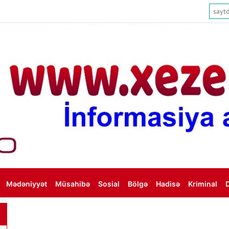
Mədəniyyət
Müsahibə
Sosial
Bölgə
Hadisə
Kriminal