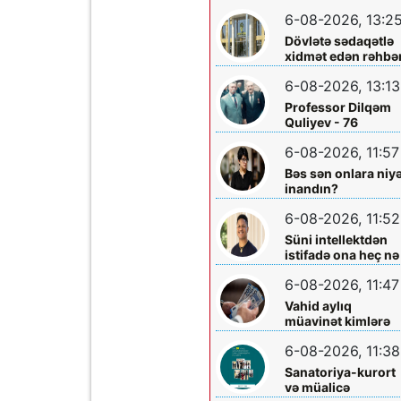
layihəsində...
əməliyyatından
6-08-2026, 13:2
sonra qadının
Dövlətə sədaqətlə
ölümü ilə bağlı
xidmət edən rəhbər
Şəmkir rayon
Şəmkir Elektrik
prokrurluğunda
6-08-2026, 13:13
Şəbəkəsinin rəisi
araşdırma aparılır
Mehman Xəlilovun
Professor Dilqəm
fəaliyyəti
Quliyev - 76
6-08-2026, 11:57
Bəs sən onlara niy
inandın?
6-08-2026, 11:52
Süni intellektdən
istifadə ona heç nə
qazandırmadı...
6-08-2026, 11:47
Vahid aylıq
müavinət kimlərə
verilir? - Dövlət
6-08-2026, 11:38
Komitəsindən
açıqlama vahid-
Sanatoriya-kurort
ayliq-muavinet-
və müalicə
kimlere-verilir