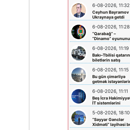
mərkəzlərinə yola
6-08-2026, 11:32
salındılar
Ceyhun Bayramov
Ukraynaya getdi
6-08-2026, 11:28
“Qarabağ” –
“Dinamo” oyunun
biletləri satışa
6-08-2026, 11:19
çıxarılır
Bakı–Tbilisi qatarı
biletlərin satış
müddəti artırılır
6-08-2026, 11:15
Bu gün çimərliyə
getmək istəyənləri
diqqətinə!
6-08-2026, 11:11
Beş İcra Hakimiyyə
İT sistemlərini
“Hökumət
5-08-2026, 18:10
buludu”na köçürd
“Səyyar Gənclər
Xidməti” layihəsi b
dəfə