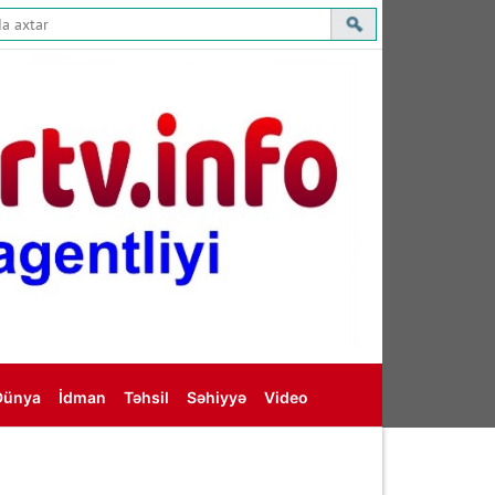
Dünya
İdman
Təhsil
Səhiyyə
Video