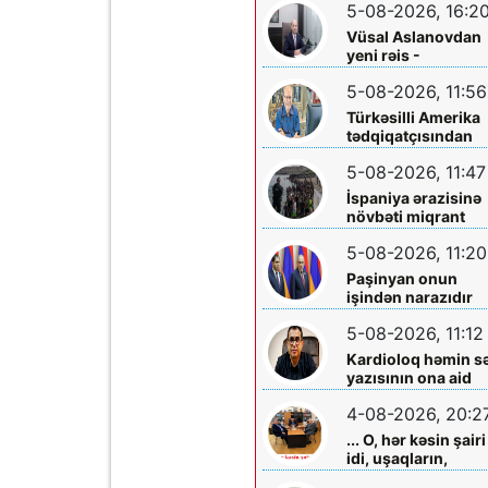
5-08-2026, 16:2
Vüsal Aslanovdan
yeni rəis -
Təyinatları
5-08-2026, 11:56
Türkəsilli Amerika
tədqiqatçısından
Talebinə -
5-08-2026, 11:47
Vardanyanla bağlı
çağırış
İspaniya ərazisinə
növbəti miqrant
axını gözlənilir?
5-08-2026, 11:20
Paşinyan onun
işindən narazıdır
5-08-2026, 11:12
Kardioloq həmin s
yazısının ona aid
olmadığını -
4-08-2026, 20:2
Açıqladı
... O, hər kəsin şairi
idi, uşaqların,
gənclərin,