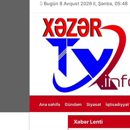
Bugün 8 Avqust 2026 il, Şənbə, 05:48
Ana səhifə
Gündəm
Siyasət
İqtisadiyyat
Haqqımızda
Xəbər Lenti