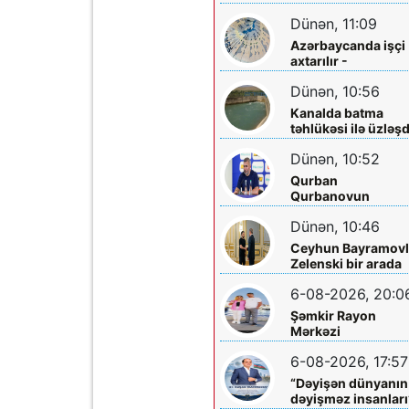
sakinləri ilə görüş
Dünən, 11:09
Azərbaycanda işçi
axtarılır -
Əməkhaqqı 10 min
Dünən, 10:56
manatdır
Kanalda batma
təhlükəsi ilə üzləşd
- Xilas edildi
Dünən, 10:52
Qurban
Qurbanovun
qəzəbinin qarşılığı
Dünən, 10:46
nə olacaq?
Ceyhun Bayramovl
Zelenski bir arada
6-08-2026, 20:0
Şəmkir Rayon
Mərkəzi
Xəstəxanasının
6-08-2026, 17:57
həkimi Ceyhun
Rəsulov və arvadı
“Dəyişən dünyanın
Arzu Əskərovanın
dəyişməz insanları
icra etdiyi mioma