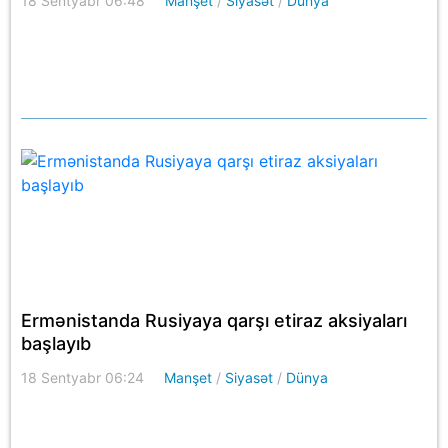
18 Sentyabr 06:48
Manşet
/
Siyasət
/
Dünya
Ermənistanda Rusiyaya qarşı etiraz aksiyaları
başlayıb
18 Sentyabr 06:24
Manşet
/
Siyasət
/
Dünya