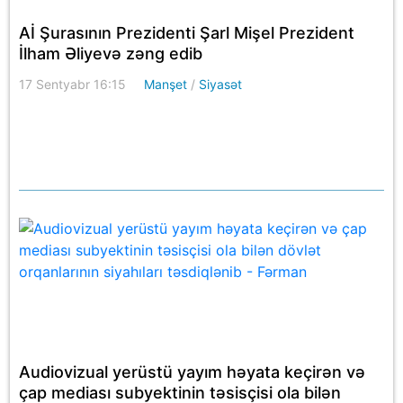
Aİ Şurasının Prezidenti Şarl Mişel Prezident
İlham Əliyevə zəng edib
17 Sentyabr 16:15
Manşet
/
Siyasət
Audiovizual yerüstü yayım həyata keçirən və
çap mediası subyektinin təsisçisi ola bilən