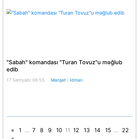
"Sabah" komandası "Turan Tovuz"u məğlub
edib
17 Sentyabr 06:55
Manşet
/
İdman
«
1
...
7
8
9
10
11
12
13
14
15
...
22
»