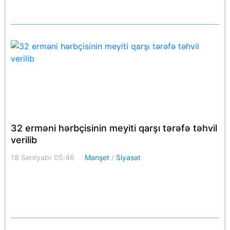
32 erməni hərbçisinin meyiti qarşı tərəfə təhvil
verilib
18 Sentyabr 05:46
Manşet
/
Siyasət