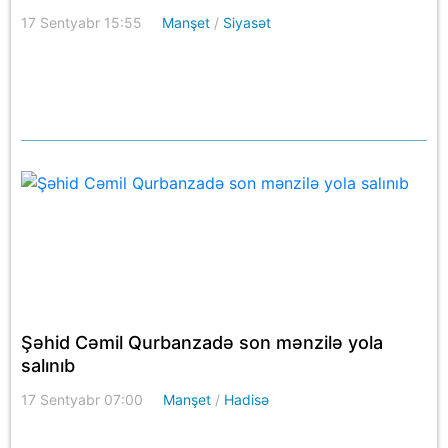
dövlət orqanlarının siyahıları təsdiqlənib -
17 Sentyabr 15:55
Manşet
/
Siyasət
Fərman
Şəhid Cəmil Qurbanzadə son mənzilə yola
salınıb
17 Sentyabr 07:00
Manşet
/
Hadisə