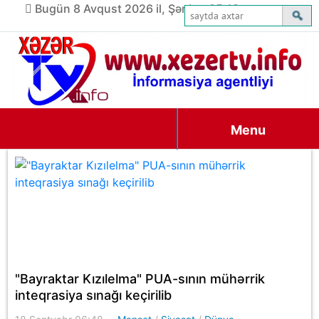
Bugün 8 Avqust 2026 il, Şənbə, 05:19
Menu
"Bayraktar Kızılelma" PUA-sının mühərrik
inteqrasiya sınağı keçirilib