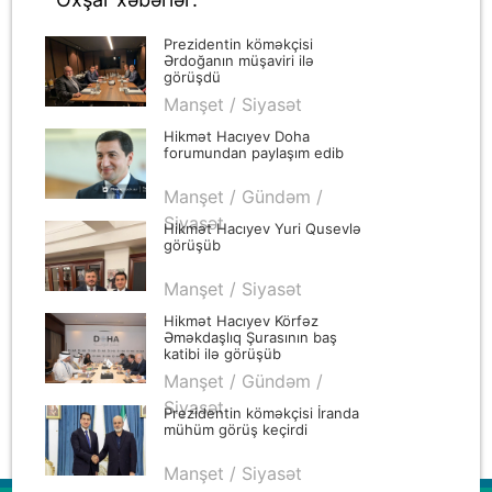
Prezidentin köməkçisi
Ərdoğanın müşaviri ilə
görüşdü
Manşet / Siyasət
Hikmət Hacıyev Doha
forumundan paylaşım edib
Manşet / Gündəm /
Siyasət
Hikmət Hacıyev Yuri Qusevlə
görüşüb
Manşet / Siyasət
Hikmət Hacıyev Körfəz
Əməkdaşlıq Şurasının baş
katibi ilə görüşüb
Manşet / Gündəm /
Siyasət
Prezidentin köməkçisi İranda
mühüm görüş keçirdi
Manşet / Siyasət