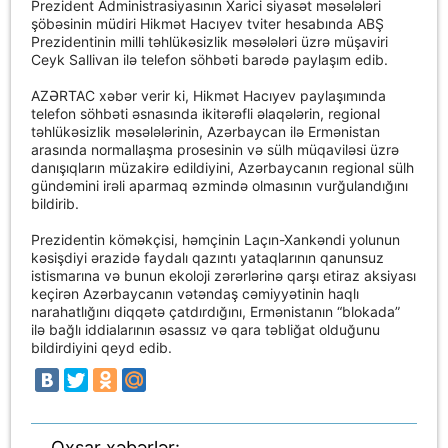
Prezident Administrasiyasının Xarici siyasət məsələləri
şöbəsinin müdiri Hikmət Hacıyev tviter hesabında ABŞ
Prezidentinin milli təhlükəsizlik məsələləri üzrə müşaviri
Ceyk Sallivan ilə telefon söhbəti barədə paylaşım edib.
AZƏRTAC xəbər verir ki, Hikmət Hacıyev paylaşımında
telefon söhbəti əsnasında ikitərəfli əlaqələrin, regional
təhlükəsizlik məsələlərinin, Azərbaycan ilə Ermənistan
arasında normallaşma prosesinin və sülh müqaviləsi üzrə
danışıqların müzakirə edildiyini, Azərbaycanın regional sülh
gündəmini irəli aparmaq əzmində olmasının vurğulandığını
bildirib.
Prezidentin köməkçisi, həmçinin Laçın-Xankəndi yolunun
kəsişdiyi ərazidə faydalı qazıntı yataqlarının qanunsuz
istismarına və bunun ekoloji zərərlərinə qarşı etiraz aksiyası
keçirən Azərbaycanın vətəndaş cəmiyyətinin haqlı
narahatlığını diqqətə çatdırdığını, Ermənistanın “blokada”
ilə bağlı iddialarının əsassız və qara təbliğat olduğunu
bildirdiyini qeyd edib.
Oxşar xəbərlər: