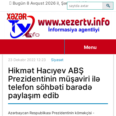
Bugün 8 Avqust 2026 il, Şənbə, 16:05
Menu
23 Dekabr 2022 12:23
Siyasət
Hikmət Hacıyev ABŞ
Prezidentinin müşaviri ilə
telefon söhbəti barədə
paylaşım edib
Azərbaycan Respublikası Prezidentinin köməkçisi -