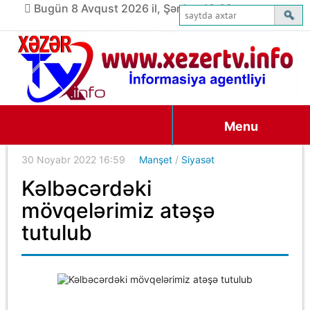
Bugün 8 Avqust 2026 il, Şənbə, 19:02
Menu
30 Noyabr 2022 16:59
Manşet
/
Siyasət
Kəlbəcərdəki
mövqelərimiz atəşə
tutulub