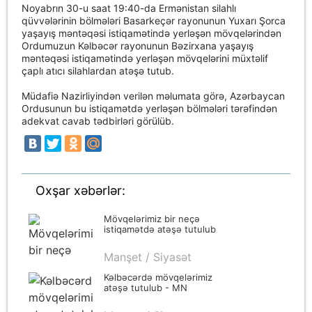
Noyabrın 30-u saat 19:40-da Ermənistan silahlı
qüvvələrinin bölmələri Basarkeçər rayonunun Yuxarı Şorca
yaşayış məntəqəsi istiqamətində yerləşən mövqelərindən
Ordumuzun Kəlbəcər rayonunun Bəzirxana yaşayış
məntəqəsi istiqamətində yerləşən mövqelərini müxtəlif
çaplı atıcı silahlardan atəşə tutub.
Müdafiə Nazirliyindən verilən məlumata görə, Azərbaycan
Ordusunun bu istiqamətdə yerləşən bölmələri tərəfindən
adekvat cavab tədbirləri görülüb.
Oxşar xəbərlər:
Mövqelərimiz bir neçə
istiqamətdə atəşə tutulub
Manşet / Siyasət
Kəlbəcərdə mövqelərimiz
atəşə tutulub - MN