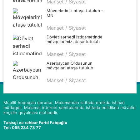
Manşet / Siyasət
Mövqelərimiz atəşə tutulub -
MN
Manşet / Siyasət
Dövlət sərhədi istiqamətində
mövqelərimiz atəşə tutulub
Manşet / Siyasət
Azərbaycan Ordusunun
mövqeləri atəşə tutulub
Manşet / Siyasət
Müəllif hüquqları qorunur. Məlumatdan istifadə etdikdə istinad
mütləqdir. Məlumat internet səhifələrində istifadə edildikdə müvafiq
keçidin qoyulması mütləqdir.
Təsisçi və rəhbər Fərid Faiqoğlu
Tel: 055 234 73 77