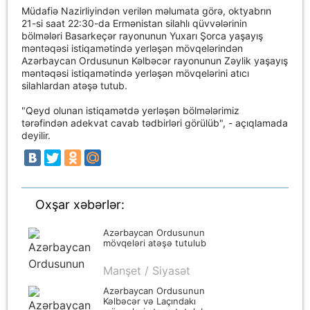
Müdafiə Nazirliyindən verilən məlumata görə, oktyabrın
21-si saat 22:30-da Ermənistan silahlı qüvvələrinin
bölmələri Basarkeçər rayonunun Yuxarı Şorca yaşayış
məntəqəsi istiqamətində yerləşən mövqelərindən
Azərbaycan Ordusunun Kəlbəcər rayonunun Zəylik yaşayış
məntəqəsi istiqamətində yerləşən mövqelərini atıcı
silahlardan atəşə tutub.
"Qeyd olunan istiqamətdə yerləşən bölmələrimiz
tərəfindən adekvat cavab tədbirləri görülüb", - açıqlamada
deyilir.
Oxşar xəbərlər:
Azərbaycan Ordusunun
mövqeləri atəşə tutulub
Manşet / Siyasət
Azərbaycan Ordusunun
Kəlbəcər və Laçındakı