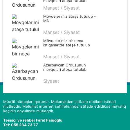
mövqeləri atəşə tutulub
Manşet / Siyasət
Mövqelərimiz atəşə tutulub -
MN
Manşet / Siyasət
Mövqelərimiz bir neçə
istiqamətdə atəşə tutulub
Manşet / Siyasət
Azərbaycan Ordusunun
mövqeləri atəşə tutulub
Siyasət
Müəllif hüquqları qorunur. Məlumatdan istifadə etdikdə istinad
mütləqdir. Məlumat internet səhifələrində istifadə edildikdə müvafiq
keçidin qoyulması mütləqdir.
Təsisçi və rəhbər Fərid Faiqoğlu
Tel: 055 234 73 77