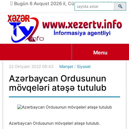
Bugün 6 Avqust 2026 il, Cümə axşamı, 12:36
Menu
22 Oktyabr 2022 06:43
Manşet
/
Siyasət
Azərbaycan Ordusunun
mövqeləri atəşə tutulub
Azərbaycan Ordusunun mövqeləri atəşə tutulub.