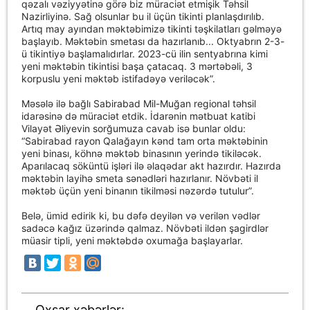
qəzalı vəziyyətinə görə biz müraciət etmişik Təhsil
Nazirliyinə. Sağ olsunlar bu il üçün tikinti planlaşdırılıb.
Artıq may ayından məktəbimizə tikinti təşkilatları gəlməyə
başlayıb. Məktəbin smetası da hazırlanıb... Oktyabrın 2-3-
ü tikintiyə başlamalıdırlar. 2023-cü ilin sentyabrına kimi
yeni məktəbin tikintisi başa çatacaq. 3 mərtəbəli, 3
korpuslu yeni məktəb istifadəyə veriləcək”.
Məsələ ilə bağlı Sabirabad Mil-Muğan regional təhsil
idarəsinə də müraciət etdik. İdarənin mətbuat katibi
Vilayət Əliyevin sorğumuza cavab isə bunlar oldu:
“Sabirabad rayon Qalağayın kənd tam orta məktəbinin
yeni binası, köhnə məktəb binasının yerində tikiləcək.
Aparılacaq söküntü işləri ilə əlaqədar akt hazırdır. Hazırda
məktəbin layihə smeta sənədləri hazırlanır. Növbəti il
məktəb üçün yeni binanın tikilməsi nəzərdə tutulur”.
Belə, ümid edirik ki, bu dəfə deyilən və verilən vədlər
sadəcə kağız üzərində qalmaz. Növbəti ildən şagirdlər
müasir tipli, yeni məktəbdə oxumağa başlayarlar.
Oxşar xəbərlər: