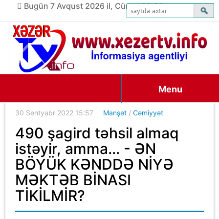
Bugün 7 Avqust 2026 il, Cümə, 08:26
Menu
30 Sentyabr 2022 15:57
Manşet
/
Cəmiyyət
490 şagird təhsil almaq
istəyir, amma... - ƏN
BÖYÜK KƏNDDƏ NİYƏ
MƏKTƏB BİNASI
TİKİLMİR?