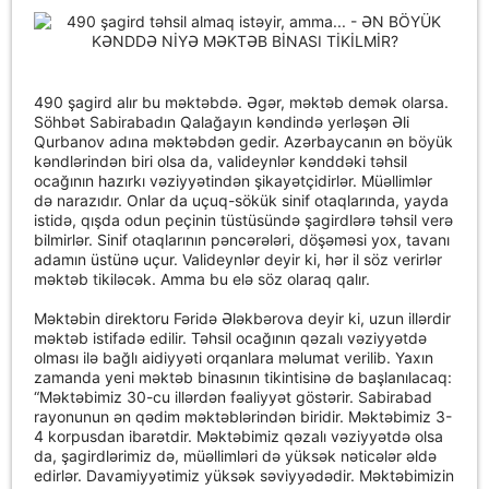
490 şagird alır bu məktəbdə. Əgər, məktəb demək olarsa.
Söhbət Sabirabadın Qalağayın kəndində yerləşən Əli
Qurbanov adına məktəbdən gedir. Azərbaycanın ən böyük
kəndlərindən biri olsa da, valideynlər kənddəki təhsil
ocağının hazırkı vəziyyətindən şikayətçidirlər. Müəllimlər
də narazıdır. Onlar da uçuq-sökük sinif otaqlarında, yayda
istidə, qışda odun peçinin tüstüsündə şagirdlərə təhsil verə
bilmirlər. Sinif otaqlarının pəncərələri, döşəməsi yox, tavanı
adamın üstünə uçur. Valideynlər deyir ki, hər il söz verirlər
məktəb tikiləcək. Amma bu elə söz olaraq qalır.
Məktəbin direktoru Fəridə Ələkbərova deyir ki, uzun illərdir
məktəb istifadə edilir. Təhsil ocağının qəzalı vəziyyətdə
olması ilə bağlı aidiyyəti orqanlara məlumat verilib. Yaxın
zamanda yeni məktəb binasının tikintisinə də başlanılacaq:
“Məktəbimiz 30-cu illərdən fəaliyyət göstərir. Sabirabad
rayonunun ən qədim məktəblərindən biridir. Məktəbimiz 3-
4 korpusdan ibarətdir. Məktəbimiz qəzalı vəziyyətdə olsa
da, şagirdlərimiz də, müəllimləri də yüksək nəticələr əldə
edirlər. Davamiyyətimiz yüksək səviyyədədir. Məktəbimizin