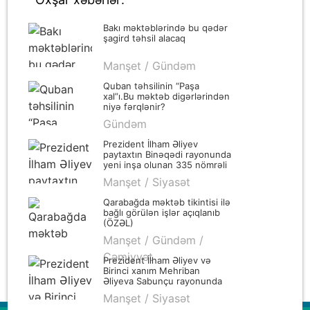
Bakı məktəblərində bu qədər
şagird təhsil alacaq
Manşet / Gündəm
Quban təhsilinin “Paşa
xal”ı.Bu məktəb digərlərindən
niyə fərqlənir?
Gündəm
Prezident İlham Əliyev
paytaxtın Binəqədi rayonunda
yeni inşa olunan 335 nömrəli
məktəbin açılışında iştirak
Manşet / Siyasət
edib
Qarabağda məktəb tikintisi ilə
bağlı görülən işlər açıqlanıb
(ÖZƏL)
Manşet / Gündəm /
Cəmiyyət
Prezident İlham Əliyev və
Birinci xanım Mehriban
Əliyeva Sabunçu rayonunda
orta məktəbin açılışında
Manşet / Siyasət
iştirak ediblər