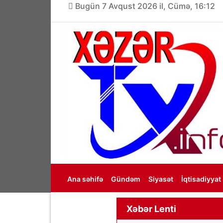
Bugün 7 Avqust 2026 il, Cümə, 16:12
Ana səhifə
Gündəm
Siyasət
İqtisadiyyat
Haqqımızda
Xəbər Lenti