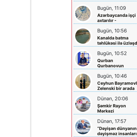
sakinləri ilə görüş
Bugün, 11:09
Azərbaycanda işçi
axtarılır -
Əməkhaqqı 10 min
Bugün, 10:56
manatdır
Kanalda batma
təhlükəsi ilə üzləşd
- Xilas edildi
Bugün, 10:52
Qurban
Qurbanovun
qəzəbinin qarşılığı
Bugün, 10:46
nə olacaq?
Ceyhun Bayramovl
Zelenski bir arada
Dünən, 20:06
Şəmkir Rayon
Mərkəzi
Xəstəxanasının
Dünən, 17:57
həkimi Ceyhun
Rəsulov və arvadı
“Dəyişən dünyanın
Arzu Əskərovanın
dəyişməz insanları
icra etdiyi mioma