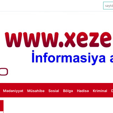
Mədəniyyət
Müsahibə
Sosial
Bölgə
Hadisə
Kriminal