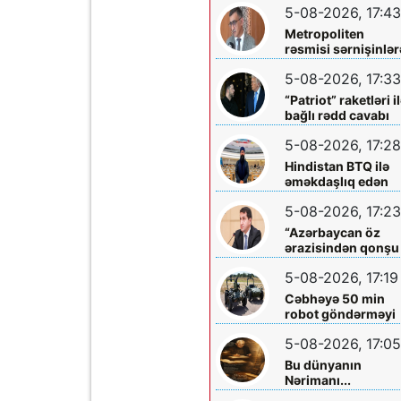
5-08-2026, 17:43
Metropoliten
rəsmisi sərnişinlər
çıxış yolu göstərdi
5-08-2026, 17:33
“Patriot” raketləri i
bağlı rədd cavabı
aldı
5-08-2026, 17:28
Hindistan BTQ ilə
əməkdaşlıq edən
hüquq müdafiəçisi
5-08-2026, 17:23
təhdid edib
“Azərbaycan öz
ərazisindən qonşu
ölkəyə qarşı istifa
5-08-2026, 17:19
olunmasına icazə
verməz”
Cəbhəyə 50 min
robot göndərməyi
planlaşdırırlar
5-08-2026, 17:05
Bu dünyanın
Nərimanı...