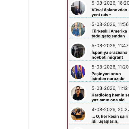
5-08-2026, 16:2
Vüsal Aslanovdan
yeni rəis -
Təyinatları
5-08-2026, 11:56
Türkəsilli Amerika
tədqiqatçısından
Talebinə -
5-08-2026, 11:47
Vardanyanla bağlı
çağırış
İspaniya ərazisinə
növbəti miqrant
axını gözlənilir?
5-08-2026, 11:20
Paşinyan onun
işindən narazıdır
5-08-2026, 11:12
Kardioloq həmin s
yazısının ona aid
olmadığını -
4-08-2026, 20:2
Açıqladı
... O, hər kəsin şairi
idi, uşaqların,
gənclərin,