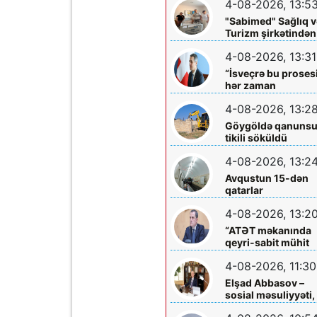
4-08-2026, 13:5
böyüklərin qəlbinə
yol tapan incə qəlbl
"Sabimed" Sağlıq v
söz sərrafı idi...
Turizm şirkətindən
növbəti xeyirxah
4-08-2026, 13:31
addım – Türkiyədə
müalicə alan
“İsveçrə bu proses
körpəyə hərtərəfli
hər zaman
dəstək
dəstəkləməyə
4-08-2026, 13:2
hazırdır”
Göygöldə qanuns
tikili söküldü
4-08-2026, 13:2
Avqustun 15-dən
qatarlar
“Nizami”-“28 May”
4-08-2026, 13:2
arasında
işləməyəcək
“ATƏT məkanında
qeyri-sabit mühit
hökm sürür”
4-08-2026, 11:30
Elşad Abbasov –
sosial məsuliyyəti,
xeyriyyəçiliyi və mil