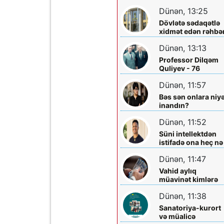
layihəsində...
əməliyyatından
Dünən, 13:25
sonra qadının
Dövlətə sədaqətlə
ölümü ilə bağlı
xidmət edən rəhbər
Şəmkir rayon
Şəmkir Elektrik
prokrurluğunda
Dünən, 13:13
Şəbəkəsinin rəisi
araşdırma aparılır
Mehman Xəlilovun
Professor Dilqəm
fəaliyyəti
Quliyev - 76
Dünən, 11:57
Bəs sən onlara niy
inandın?
Dünən, 11:52
Süni intellektdən
istifadə ona heç nə
qazandırmadı...
Dünən, 11:47
Vahid aylıq
müavinət kimlərə
verilir? - Dövlət
Dünən, 11:38
Komitəsindən
açıqlama vahid-
Sanatoriya-kurort
ayliq-muavinet-
və müalicə
kimlere-verilir