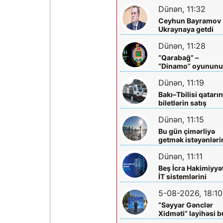
mərkəzlərinə yola
Dünən, 11:32
salındılar
Ceyhun Bayramov
Ukraynaya getdi
Dünən, 11:28
“Qarabağ” –
“Dinamo” oyunun
biletləri satışa
Dünən, 11:19
çıxarılır
Bakı–Tbilisi qatarı
biletlərin satış
müddəti artırılır
Dünən, 11:15
Bu gün çimərliyə
getmək istəyənləri
diqqətinə!
Dünən, 11:11
Beş İcra Hakimiyyə
İT sistemlərini
“Hökumət
5-08-2026, 18:10
buludu”na köçürd
“Səyyar Gənclər
Xidməti” layihəsi b
dəfə