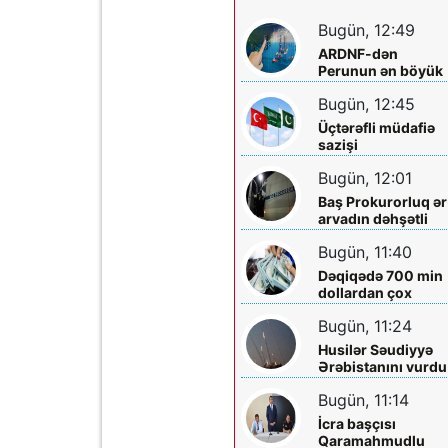
Bugün, 12:49
ARDNF-dən
Perunun ən böyük
şirkətinə investisi
Bugün, 12:45
Üçtərəfli müdafiə
sazişi
imzalayacaqlar
Bugün, 12:01
Baş Prokurorluq ər
arvadın dəhşətli
ölümü ilə bağlı -
Bugün, 11:40
Məlumat yaydı
Dəqiqədə 700 min
dollardan çox
qazanıblar…
Bugün, 11:24
Husilər Səudiyyə
Ərəbistanını vurdu
Yaralılar var
Bugün, 11:14
İcra başçısı
Qaramahmudlu