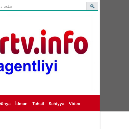
Dünya
İdman
Təhsil
Səhiyyə
Video