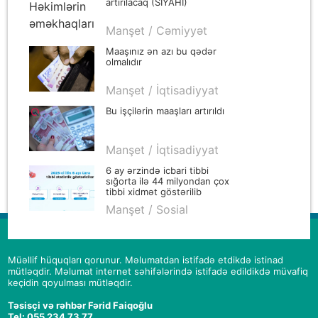
artırılacaq (SİYAHI)
Manşet / Cəmiyyət
Maaşınız ən azı bu qədər
olmalıdır
Manşet / İqtisadiyyat
Bu işçilərin maaşları artırıldı
Manşet / İqtisadiyyat
6 ay ərzində icbari tibbi
sığorta ilə 44 milyondan çox
tibbi xidmət göstərilib
Manşet / Sosial
Müəllif hüquqları qorunur. Məlumatdan istifadə etdikdə istinad
mütləqdir. Məlumat internet səhifələrində istifadə edildikdə müvafiq
keçidin qoyulması mütləqdir.
Təsisçi və rəhbər Fərid Faiqoğlu
Tel: 055 234 73 77