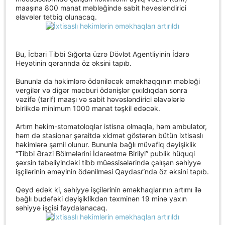
maaşına 800 manat məbləğində sabit həvəsləndirici
əlavələr tətbiq olunacaq.
Bu, İcbari Tibbi Sığorta üzrə Dövlət Agentliyinin İdarə
Heyətinin qərarında öz əksini tapıb.
Bununla da həkimlərə ödəniləcək əməkhaqqının məbləği
vergilər və digər məcburi ödənişlər çıxıldıqdan sonra
vəzifə (tarif) maaşı və sabit həvəsləndirici əlavələrlə
birlikdə minimum 1000 manat təşkil edəcək.
Artım həkim-stomatoloqlar istisna olmaqla, həm ambulator,
həm də stasionar şəraitdə xidmət göstərən bütün ixtisaslı
həkimlərə şamil olunur. Bununla bağlı müvafiq dəyişiklik
“Tibbi Ərazi Bölmələrini İdarəetmə Birliyi” publik hüquqi
şəxsin tabeliyindəki tibb müəssisələrində çalışan səhiyyə
işçilərinin əməyinin ödənilməsi Qaydası”nda öz əksini tapıb.
Qeyd edək ki, səhiyyə işçilərinin əməkhaqlarının artımı ilə
bağlı budəfəki dəyişiklikdən təxminən 19 minə yaxın
səhiyyə işçisi faydalanacaq.