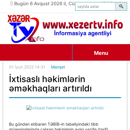
Bugün 6 Avqust 2026 il, Cümə axşamı, 17:35
Menu
01 İyun 2022 14:31
Manşet
İxtisaslı həkimlərin
əməkhaqları artırıldı
Bu gündən etibarən TƏBİB-in tabeliyindəki tibb
müəssisələrində çalışan həkimlərin aylıq vəzifə (tarif)