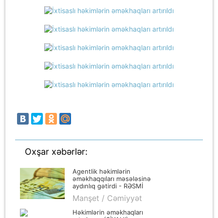
Oxşar xəbərlər:
Agentlik həkimlərin
əməkhaqqıları məsələsinə
aydınlıq gətirdi - RƏSMİ
Manşet / Cəmiyyət
Həkimlərin əməkhaqları