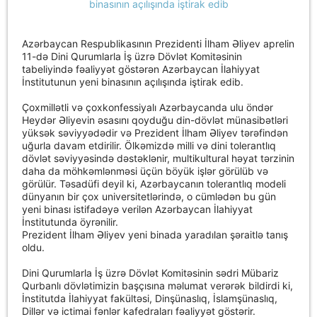
Azərbaycan Respublikasının Prezidenti İlham Əliyev aprelin
11-də Dini Qurumlarla İş üzrə Dövlət Komitəsinin
tabeliyində fəaliyyət göstərən Azərbaycan İlahiyyat
İnstitutunun yeni binasının açılışında iştirak edib.
Çoxmillətli və çoxkonfessiyalı Azərbaycanda ulu öndər
Heydər Əliyevin əsasını qoyduğu din-dövlət münasibətləri
yüksək səviyyədədir və Prezident İlham Əliyev tərəfindən
uğurla davam etdirilir. Ölkəmizdə milli və dini tolerantlıq
dövlət səviyyəsində dəstəklənir, multikultural həyat tərzinin
daha da möhkəmlənməsi üçün böyük işlər görülüb və
görülür. Təsadüfi deyil ki, Azərbaycanın tolerantlıq modeli
dünyanın bir çox universitetlərində, o cümlədən bu gün
yeni binası istifadəyə verilən Azərbaycan İlahiyyat
İnstitutunda öyrənilir.
Prezident İlham Əliyev yeni binada yaradılan şəraitlə tanış
oldu.
Dini Qurumlarla İş üzrə Dövlət Komitəsinin sədri Mübariz
Qurbanlı dövlətimizin başçısına məlumat verərək bildirdi ki,
İnstitutda İlahiyyat fakültəsi, Dinşünaslıq, İslamşünaslıq,
Dillər və ictimai fənlər kafedraları fəaliyyət göstərir.