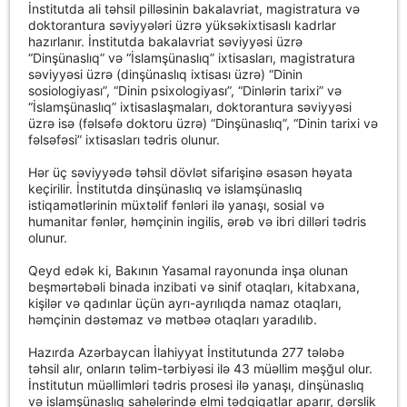
İnstitutda ali təhsil pilləsinin bakalavriat, magistratura və
doktorantura səviyyələri üzrə yüksəkixtisaslı kadrlar
hazırlanır. İnstitutda bakalavriat səviyyəsi üzrə
“Dinşünaslıq” və “İslamşünaslıq” ixtisasları, magistratura
səviyyəsi üzrə (dinşünaslıq ixtisası üzrə) “Dinin
sosiologiyası”, “Dinin psixologiyası”, “Dinlərin tarixi” və
“İslamşünaslıq” ixtisaslaşmaları, doktorantura səviyyəsi
üzrə isə (fəlsəfə doktoru üzrə) “Dinşünaslıq”, “Dinin tarixi və
fəlsəfəsi” ixtisasları tədris olunur.
Hər üç səviyyədə təhsil dövlət sifarişinə əsasən həyata
keçirilir. İnstitutda dinşünaslıq və islamşünaslıq
istiqamətlərinin müxtəlif fənləri ilə yanaşı, sosial və
humanitar fənlər, həmçinin ingilis, ərəb və ibri dilləri tədris
olunur.
Qeyd edək ki, Bakının Yasamal rayonunda inşa olunan
beşmərtəbəli binada inzibati və sinif otaqları, kitabxana,
kişilər və qadınlar üçün ayrı-ayrılıqda namaz otaqları,
həmçinin dəstəmaz və mətbəə otaqları yaradılıb.
Hazırda Azərbaycan İlahiyyat İnstitutunda 277 tələbə
təhsil alır, onların təlim-tərbiyəsi ilə 43 müəllim məşğul olur.
İnstitutun müəllimləri tədris prosesi ilə yanaşı, dinşünaslıq
və islamşünaslıq sahələrində elmi tədqiqatlar aparır, dərslik