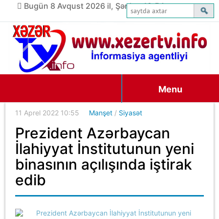
Bugün 8 Avqust 2026 il, Şənbə, 12:54
Menu
11 Aprel 2022 10:55
Manşet
/
Siyasət
Prezident Azərbaycan
İlahiyyat İnstitutunun yeni
binasının açılışında iştirak
edib