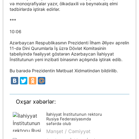
və monoqrafiyalar yazır, ölkədaxili və beynəlxalq elmi
tədbirlərdə iştirak edirlər.
***
10:06
Azərbaycan Respublikasının Prezidenti İlham Əliyev aprelin
11-də Dini Qurumlarla İş üzrə Dövlət Komitəsinin
tabeliyində fəaliyyət göstərən Azərbaycan İlahiyyat
İnstitutunun yeni inzibati binasının açılışında iştirak edib.
Bu barədə Prezidentin Mətbuat Xidmətindən bildirilib.
Oxşar xəbərlər:
İlahiyyat İnstitutunun rektoru
Rusiya Federasiyasında
səfərdə olub
Manşet / Cəmiyyət