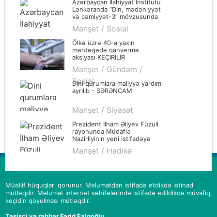
Azərbaycan İlahiyyat İnstitutu
Lənkəranda “Din, mədəniyyət
və cəmiyyət-3” mövzusunda
qış məktəbi təşkil edib
Manşet / Sosial
Ölkə üzrə 40-a yaxın
məntəqədə qanvermə
aksiyası KEÇİRİLİR
Manşet / Gündəm /
Sosial
Dini qurumlara maliyyə yardımı
ayrılıb - SƏRƏNCAM
Manşet / Siyasət
Prezident İlham Əliyev Füzuli
rayonunda Müdafiə
Nazirliyinin yeni istifadəyə
verilmiş “N” saylı hərbi
Manşet / Hadisə
hissəsində yaradılan şəraitlə
tanış olub
Müəllif hüquqları qorunur. Məlumatdan istifadə etdikdə istinad
mütləqdir. Məlumat internet səhifələrində istifadə edildikdə müvafiq
keçidin qoyulması mütləqdir.
Təsisçi və rəhbər Fərid Faiqoğlu