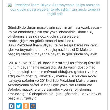
Gündəlikdə duran məsələlərin sayının artması Azərbaycan-
İtaliya əməkdaşlığının çox yaxşı əlamətidir. Əlbəttə ki,
ölkələrimiz arasında çox güclü siyası əlaqələr
tərəfdaşlığımızın güclü təməlini təşkil edir.
Bunu Prezident İlham Əliyev İtaliya Respublikasının xarici
işlər və beynəlxalq əməkdaşlıq naziri Luici Di Maionun
başçılıq etdiyi nümayəndə heyəti ilə görüşündə söyləyib.
“2014-cü və 2020-ci illərdə biz strateji tərəfdaşlıq üzrə iki
mühüm bəyannamə imzaladıq. Bu da yaxın dost olmaq
üçün qarşılıqlı iradənin mövcud olduğunu göstərir və biz
artıq yaxın dostuq. Əlbəttə ki, mənim iki il bundan əvvəl
İtaliyaya səfərim və 2018-ci ildə Prezident Mattarellanın
Azərbaycana səfəri ilə bağlı çox yaxşı xatirələrim var.
Səfərlər, müzakirələr və sənədlər - bunlar ölkələrimiz
arasında güclü əlaqələrin olduğunu göstərir”, - deyə dövlət
başçısı vurğulayıb.