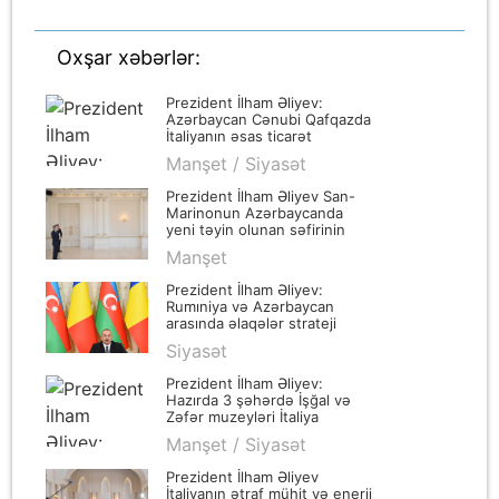
Oxşar xəbərlər:
Prezident İlham Əliyev:
Azərbaycan Cənubi Qafqazda
İtaliyanın əsas ticarət
tərəfdaşıdır
Manşet / Siyasət
Prezident İlham Əliyev San-
Marinonun Azərbaycanda
yeni təyin olunan səfirinin
etimadnaməsini qəbul edib
Manşet
Prezident İlham Əliyev:
Rumıniya və Azərbaycan
arasında əlaqələr strateji
tərəfdaşlıq əsasında inkişaf
Siyasət
etdirilir
Prezident İlham Əliyev:
Hazırda 3 şəhərdə İşğal və
Zəfər muzeyləri İtaliya
şirkətləri tərəfindən inşa
Manşet / Siyasət
olunur
Prezident İlham Əliyev
İtaliyanın ətraf mühit və enerji