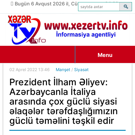
Bugün 6 Avqust 2026 il, Cümə axşamı, 04:32
Menu
02 Aprel 2022 13:46
Manşet
/
Siyasət
Prezident İlham Əliyev:
Azərbaycanla İtaliya
arasında çox güclü siyasi
əlaqələr tərəfdaşlığımızın
güclü təməlini təşkil edir