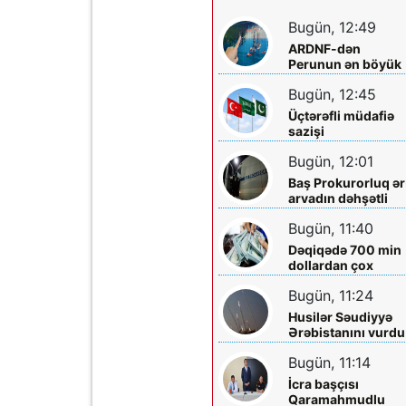
Bugün, 12:49
ARDNF-dən
Perunun ən böyük
şirkətinə investisi
Bugün, 12:45
Üçtərəfli müdafiə
sazişi
imzalayacaqlar
Bugün, 12:01
Baş Prokurorluq ər
arvadın dəhşətli
ölümü ilə bağlı -
Bugün, 11:40
Məlumat yaydı
Dəqiqədə 700 min
dollardan çox
qazanıblar…
Bugün, 11:24
Husilər Səudiyyə
Ərəbistanını vurdu
Yaralılar var
Bugün, 11:14
İcra başçısı
Qaramahmudlu