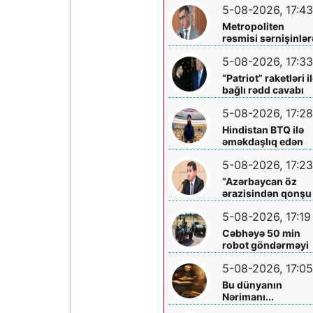
5-08-2026, 17:43
Metropoliten
rəsmisi sərnişinlər
çıxış yolu göstərdi
5-08-2026, 17:33
“Patriot” raketləri i
bağlı rədd cavabı
aldı
5-08-2026, 17:28
Hindistan BTQ ilə
əməkdaşlıq edən
hüquq müdafiəçisi
5-08-2026, 17:23
təhdid edib
“Azərbaycan öz
ərazisindən qonşu
ölkəyə qarşı istifa
5-08-2026, 17:19
olunmasına icazə
verməz”
Cəbhəyə 50 min
robot göndərməyi
planlaşdırırlar
5-08-2026, 17:05
Bu dünyanın
Nərimanı...