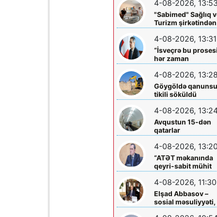
4-08-2026, 13:5
böyüklərin qəlbinə
yol tapan incə qəlbl
"Sabimed" Sağlıq v
söz sərrafı idi...
Turizm şirkətindən
növbəti xeyirxah
4-08-2026, 13:31
addım – Türkiyədə
müalicə alan
“İsveçrə bu proses
körpəyə hərtərəfli
hər zaman
dəstək
dəstəkləməyə
4-08-2026, 13:2
hazırdır”
Göygöldə qanuns
tikili söküldü
4-08-2026, 13:2
Avqustun 15-dən
qatarlar
“Nizami”-“28 May”
4-08-2026, 13:2
arasında
işləməyəcək
“ATƏT məkanında
qeyri-sabit mühit
hökm sürür”
4-08-2026, 11:30
Elşad Abbasov –
sosial məsuliyyəti,
xeyriyyəçiliyi və mil