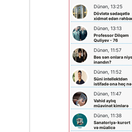
layihəsində...
əməliyyatından
Dünən, 13:25
sonra qadının
Dövlətə sədaqətlə
ölümü ilə bağlı
xidmət edən rəhbər
Şəmkir rayon
Şəmkir Elektrik
prokrurluğunda
Dünən, 13:13
Şəbəkəsinin rəisi
araşdırma aparılır
Mehman Xəlilovun
Professor Dilqəm
fəaliyyəti
Quliyev - 76
Dünən, 11:57
Bəs sən onlara niy
inandın?
Dünən, 11:52
Süni intellektdən
istifadə ona heç nə
qazandırmadı...
Dünən, 11:47
Vahid aylıq
müavinət kimlərə
verilir? - Dövlət
Dünən, 11:38
Komitəsindən
açıqlama vahid-
Sanatoriya-kurort
ayliq-muavinet-
və müalicə
kimlere-verilir