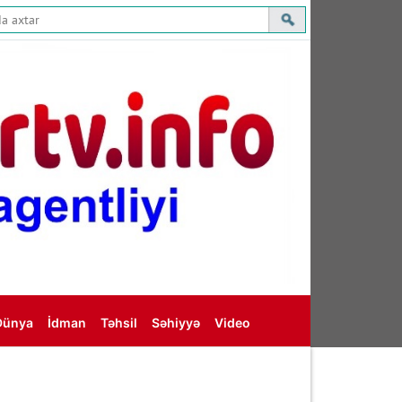
Dünya
İdman
Təhsil
Səhiyyə
Video