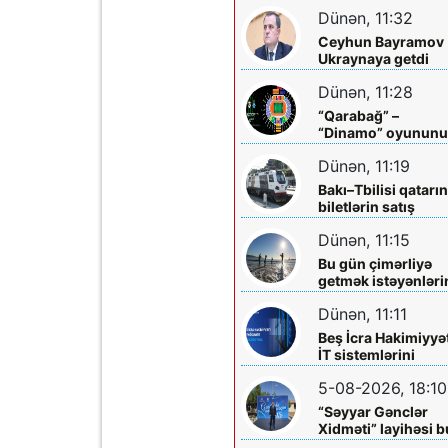
mərkəzlərinə yola
Dünən, 11:32
salındılar
Ceyhun Bayramov
Ukraynaya getdi
Dünən, 11:28
“Qarabağ” –
“Dinamo” oyunun
biletləri satışa
Dünən, 11:19
çıxarılır
Bakı–Tbilisi qatarı
biletlərin satış
müddəti artırılır
Dünən, 11:15
Bu gün çimərliyə
getmək istəyənləri
diqqətinə!
Dünən, 11:11
Beş İcra Hakimiyyə
İT sistemlərini
“Hökumət
5-08-2026, 18:10
buludu”na köçürd
“Səyyar Gənclər
Xidməti” layihəsi b
dəfə