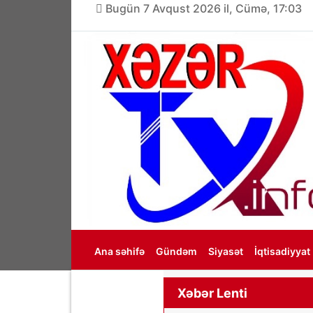
Bugün 7 Avqust 2026 il, Cümə, 17:03
Ana səhifə
Gündəm
Siyasət
İqtisadiyyat
Haqqımızda
Xəbər Lenti