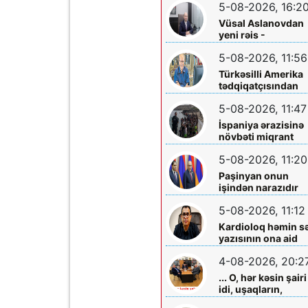
5-08-2026, 16:2
Vüsal Aslanovdan
yeni rəis -
Təyinatları
5-08-2026, 11:56
Türkəsilli Amerika
tədqiqatçısından
Talebinə -
5-08-2026, 11:47
Vardanyanla bağlı
çağırış
İspaniya ərazisinə
növbəti miqrant
axını gözlənilir?
5-08-2026, 11:20
Paşinyan onun
işindən narazıdır
5-08-2026, 11:12
Kardioloq həmin s
yazısının ona aid
olmadığını -
4-08-2026, 20:2
Açıqladı
... O, hər kəsin şairi
idi, uşaqların,
gənclərin,