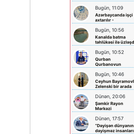
sakinləri ilə görüş
Bugün, 11:09
Azərbaycanda işçi
axtarılır -
Əməkhaqqı 10 min
Bugün, 10:56
manatdır
Kanalda batma
təhlükəsi ilə üzləşd
- Xilas edildi
Bugün, 10:52
Qurban
Qurbanovun
qəzəbinin qarşılığı
Bugün, 10:46
nə olacaq?
Ceyhun Bayramovl
Zelenski bir arada
Dünən, 20:06
Şəmkir Rayon
Mərkəzi
Xəstəxanasının
Dünən, 17:57
həkimi Ceyhun
Rəsulov və arvadı
“Dəyişən dünyanın
Arzu Əskərovanın
dəyişməz insanları
icra etdiyi mioma