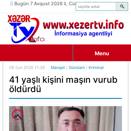
Bugün 7 Avqust 2026 il, Cümə, 08:19
Menu
06 İyul 2026 11:36
Manşet
/
Gündəm
/
Kriminal
41 yaşlı kişini maşın vurub
öldürdü