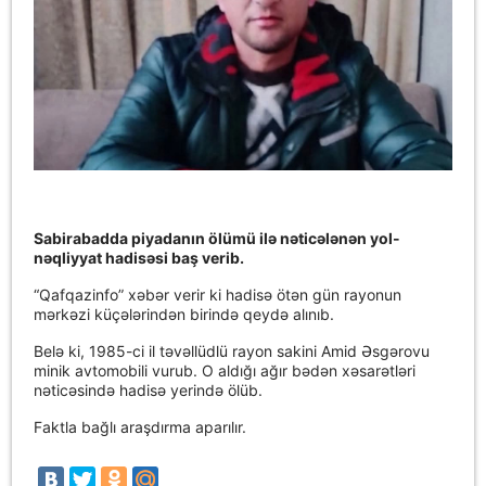
Sabirabadda piyadanın ölümü ilə nəticələnən yol-
nəqliyyat hadisəsi baş verib.
“Qafqazinfo” xəbər verir ki hadisə ötən gün rayonun
mərkəzi küçələrindən birində qeydə alınıb.
Belə ki, 1985-ci il təvəllüdlü rayon sakini Amid Əsgərovu
minik avtomobili vurub. O aldığı ağır bədən xəsarətləri
nəticəsində hadisə yerində ölüb.
Faktla bağlı araşdırma aparılır.