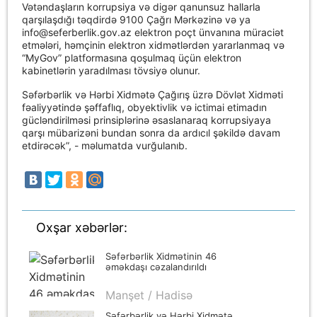
Vətəndaşların korrupsiya və digər qanunsuz hallarla
qarşılaşdığı təqdirdə 9100 Çağrı Mərkəzinə və ya
info@seferberlik.gov.az
elektron poçt ünvanına müraciət
etmələri, həmçinin elektron xidmətlərdən yararlanmaq və
“MyGov” platformasına qoşulmaq üçün elektron
kabinetlərin yaradılması tövsiyə olunur.
Səfərbərlik və Hərbi Xidmətə Çağırış üzrə Dövlət Xidməti
fəaliyyətində şəffaflıq, obyektivlik və ictimai etimadın
gücləndirilməsi prinsiplərinə əsaslanaraq korrupsiyaya
qarşı mübarizəni bundan sonra da ardıcıl şəkildə davam
etdirəcək”, - məlumatda vurğulanıb.
Oxşar xəbərlər:
Səfərbərlik Xidmətinin 46
əməkdaşı cəzalandırıldı
Manşet / Hadisə
Səfərbərlik və Hərbi Xidmətə