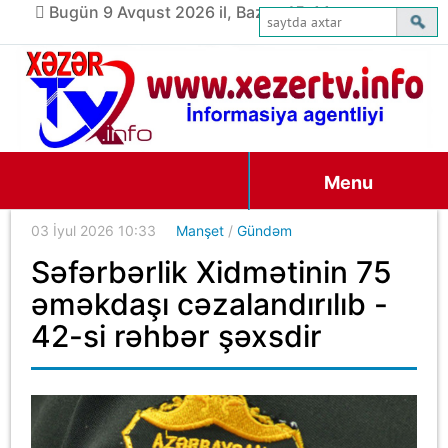
Bugün 9 Avqust 2026 il, Bazar, 15:44
Menu
03 İyul 2026 10:33
Manşet
/
Gündəm
Səfərbərlik Xidmətinin 75
əməkdaşı cəzalandırılıb -
42-si rəhbər şəxsdir