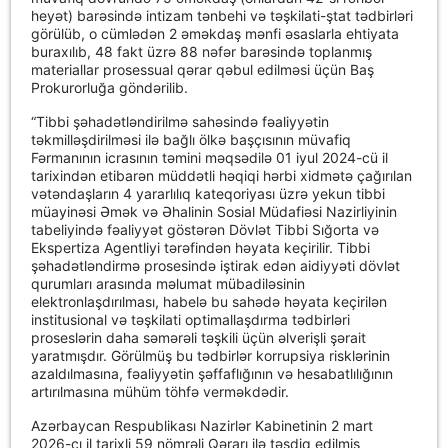
heyət) barəsində intizam tənbehi və təşkilati-ştat tədbirləri
görülüb, o cümlədən 2 əməkdaş mənfi əsaslarla ehtiyata
buraxılıb, 48 fakt üzrə 88 nəfər barəsində toplanmış
materiallar prosessual qərar qəbul edilməsi üçün Baş
Prokurorluğa göndərilib.
“Tibbi şəhadətləndirilmə sahəsində fəaliyyətin
təkmilləşdirilməsi ilə bağlı ölkə başçısının müvafiq
Fərmanının icrasının təmini məqsədilə 01 iyul 2024-cü il
tarixindən etibarən müddətli həqiqi hərbi xidmətə çağırılan
vətəndaşların 4 yararlılıq kateqoriyası üzrə yekun tibbi
müayinəsi Əmək və Əhalinin Sosial Müdafiəsi Nazirliyinin
tabeliyində fəaliyyət göstərən Dövlət Tibbi Sığorta və
Ekspertiza Agentliyi tərəfindən həyata keçirilir. Tibbi
şəhadətləndirmə prosesində iştirak edən aidiyyəti dövlət
qurumları arasında məlumat mübadiləsinin
elektronlaşdırılması, habelə bu sahədə həyata keçirilən
institusional və təşkilati optimallaşdırma tədbirləri
proseslərin daha səmərəli təşkili üçün əlverişli şərait
yaratmışdır. Görülmüş bu tədbirlər korrupsiya risklərinin
azaldılmasına, fəaliyyətin şəffaflığının və hesabatlılığının
artırılmasına mühüm töhfə verməkdədir.
Azərbaycan Respublikası Nazirlər Kabinetinin 2 mart
2026-cı il tarixli 59 nömrəli Qərarı ilə təsdiq edilmiş