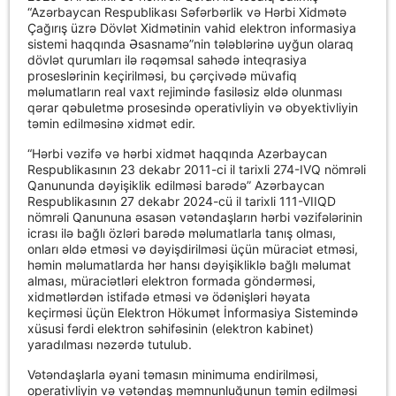
“Azərbaycan Respublikası Səfərbərlik və Hərbi Xidmətə
Çağırış üzrə Dövlət Xidmətinin vahid elektron informasiya
sistemi haqqında Əsasnamə”nin tələblərinə uyğun olaraq
dövlət qurumları ilə rəqəmsal sahədə inteqrasiya
proseslərinin keçirilməsi, bu çərçivədə müvafiq
məlumatların real vaxt rejimində fasiləsiz əldə olunması
qərar qəbuletmə prosesində operativliyin və obyektivliyin
təmin edilməsinə xidmət edir.
“Hərbi vəzifə və hərbi xidmət haqqında Azərbaycan
Respublikasının 23 dekabr 2011-ci il tarixli 274-IVQ nömrəli
Qanununda dəyişiklik edilməsi barədə” Azərbaycan
Respublikasının 27 dekabr 2024-cü il tarixli 111-VIIQD
nömrəli Qanununa əsasən vətəndaşların hərbi vəzifələrinin
icrası ilə bağlı özləri barədə məlumatlarla tanış olması,
onları əldə etməsi və dəyişdirilməsi üçün müraciət etməsi,
həmin məlumatlarda hər hansı dəyişikliklə bağlı məlumat
alması, müraciətləri elektron formada göndərməsi,
xidmətlərdən istifadə etməsi və ödənişləri həyata
keçirməsi üçün Elektron Hökumət İnformasiya Sistemində
xüsusi fərdi elektron səhifəsinin (elektron kabinet)
yaradılması nəzərdə tutulub.
Vətəndaşlarla əyani təmasın minimuma endirilməsi,
operativliyin və vətəndaş məmnunluğunun təmin edilməsi