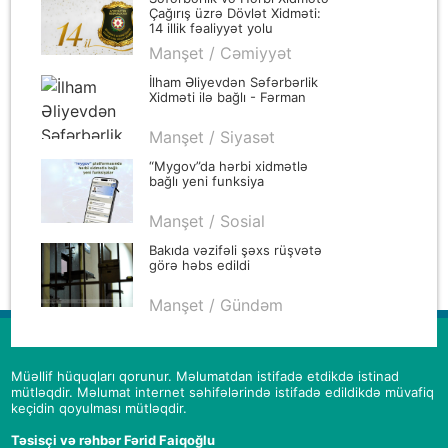
Çağırış üzrə Dövlət Xidməti:
14 illik fəaliyyət yolu
Manşet / Cəmiyyət
İlham Əliyevdən Səfərbərlik
Xidməti ilə bağlı - Fərman
Manşet / Siyasət
“Mygov”da hərbi xidmətlə
bağlı yeni funksiya
Manşet / Sosial
Bakıda vəzifəli şəxs rüşvətə
görə həbs edildi
Manşet / Gündəm
Müəllif hüquqları qorunur. Məlumatdan istifadə etdikdə istinad
mütləqdir. Məlumat internet səhifələrində istifadə edildikdə müvafiq
keçidin qoyulması mütləqdir.
Təsisçi və rəhbər Fərid Faiqoğlu