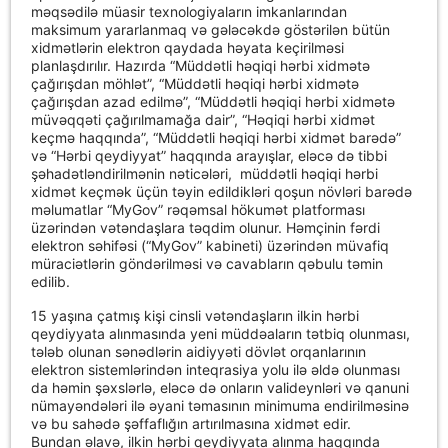
məqsədilə müasir texnologiyaların imkanlarından
maksimum yararlanmaq və gələcəkdə göstərilən bütün
xidmətlərin elektron qaydada həyata keçirilməsi
planlaşdırılır. Hazırda “Müddətli həqiqi hərbi xidmətə
çağırışdan möhlət”, “Müddətli həqiqi hərbi xidmətə
çağırışdan azad edilmə”, “Müddətli həqiqi hərbi xidmətə
müvəqqəti çağırılmamağa dair”, “Həqiqi hərbi xidmət
keçmə haqqında”, “Müddətli həqiqi hərbi xidmət barədə”
və “Hərbi qeydiyyat” haqqında arayışlar, eləcə də tibbi
şəhadətləndirilmənin nəticələri, müddətli həqiqi hərbi
xidmət keçmək üçün təyin edildikləri qoşun növləri barədə
məlumatlar “MyGov” rəqəmsal hökumət platforması
üzərindən vətəndaşlara təqdim olunur. Həmçinin fərdi
elektron səhifəsi (“MyGov” kabineti) üzərindən müvafiq
müraciətlərin göndərilməsi və cavabların qəbulu təmin
edilib.
15 yaşına çatmış kişi cinsli vətəndaşların ilkin hərbi
qeydiyyata alınmasında yeni müddəaların tətbiq olunması,
tələb olunan sənədlərin aidiyyəti dövlət orqanlarının
elektron sistemlərindən inteqrasiya yolu ilə əldə olunması
da həmin şəxslərlə, eləcə də onların valideynləri və qanuni
nümayəndələri ilə əyani təmasının minimuma endirilməsinə
və bu sahədə şəffaflığın artırılmasına xidmət edir.
Bundan əlavə, ilkin hərbi qeydiyyata alınma haqqında