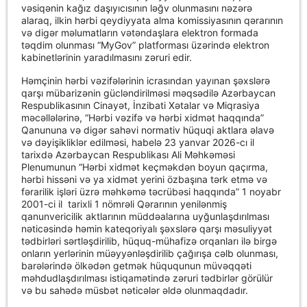
vəsiqənin kağız daşıyıcısının ləğv olunmasını nəzərə
alaraq, ilkin hərbi qeydiyyata alma komissiyasının qərarının
və digər məlumatların vətəndaşlara elektron formada
təqdim olunması “MyGov” platforması üzərində elektron
kabinetlərinin yaradılmasını zəruri edir.
Həmçinin hərbi vəzifələrinin icrasından yayınan şəxslərə
qarşı mübarizənin gücləndirilməsi məqsədilə Azərbaycan
Respublikasının Cinayət, İnzibati Xətalar və Miqrasiya
məcəllələrinə, “Hərbi vəzifə və hərbi xidmət haqqında”
Qanununa və digər sahəvi normativ hüquqi aktlara əlavə
və dəyişikliklər edilməsi, habelə 23 yanvar 2026-cı il
tarixdə Azərbaycan Respublikası Ali Məhkəməsi
Plenumunun “Hərbi xidmət keçməkdən boyun qaçırma,
hərbi hissəni və ya xidmət yerini özbaşına tərk etmə və
fərarilik işləri üzrə məhkəmə təcrübəsi haqqında” 1 noyabr
2001-ci il tarixli 1 nömrəli Qərarının yenilənmiş
qanunvericilik aktlarının müddəalarına uyğunlaşdırılması
nəticəsində həmin kateqoriyalı şəxslərə qarşı məsuliyyət
tədbirləri sərtləşdirilib, hüquq-mühafizə orqanları ilə birgə
onların yerlərinin müəyyənləşdirilib çağırışa cəlb olunması,
barələrində ölkədən getmək hüququnun müvəqqəti
məhdudlaşdırılması istiqamətində zəruri tədbirlər görülür
və bu sahədə müsbət nəticələr əldə olunmaqdadır.