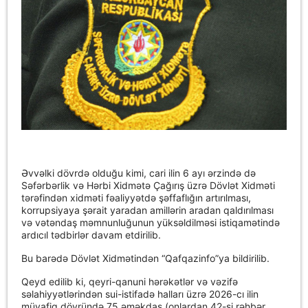
Əvvəlki dövrdə olduğu kimi, cari ilin 6 ayı ərzində də
Səfərbərlik və Hərbi Xidmətə Çağırış üzrə Dövlət Xidməti
tərəfindən xidməti fəaliyyətdə şəffaflığın artırılması,
korrupsiyaya şərait yaradan amillərin aradan qaldırılması
və vətəndaş məmnunluğunun yüksəldilməsi istiqamətində
ardıcıl tədbirlər davam etdirilib.
Bu barədə Dövlət Xidmətindən “Qafqazinfo”ya bildirilib.
Qeyd edilib ki, qeyri-qanuni hərəkətlər və vəzifə
səlahiyyətlərindən sui-istifadə halları üzrə 2026-cı ilin
müvafiq dövründə 75 əməkdaş (onlardan 42-si rəhbər