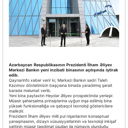
Azərbaycan Respublikasının Prezidenti İlham Əliyev
Mərkəzi Bankın yeni inzibati binasının açılışında iştirak
edib.
Qaynarinfo xəbər verir ki, Mərkəzi Bankın sədri Taleh
Kazımov dövlətimizin başçısına binada yaradılmış şərait
barədə məlumat verib.
Yeni bina paytaxtın Heydər Əliyev prospektində yerləşir.
Müasir şəhərsalma prinsiplərinə uyğun inşa edilmiş bina
yüksək funksionallığa və qabaqcıl texnoloji göstəricilərə
malikdir.
Prezident İlham Əliyev milli pul nişanlarının konseptual
yanaşmasının, dizayn xüsusiyyətlərinin və texnoloji inkişaf
xəttinin müasir təqdimat üsulları ilə nümayiş olunduğu