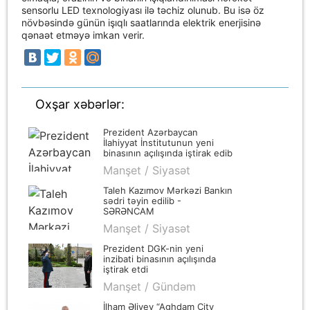
sensorlu LED texnologiyası ilə təchiz olunub. Bu isə öz
növbəsində günün işıqlı saatlarında elektrik enerjisinə
qənaət etməyə imkan verir.
Oxşar xəbərlər:
Prezident Azərbaycan
İlahiyyat İnstitutunun yeni
binasının açılışında iştirak edib
Manşet / Siyasət
Taleh Kazımov Mərkəzi Bankın
sədri təyin edilib -
SƏRƏNCAM
Manşet / Siyasət
Prezident DGK-nin yeni
inzibati binasının açılışında
iştirak etdi
Manşet / Gündəm
İlham Əliyev “Aghdam City