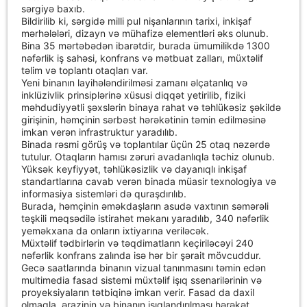
sərgiyə baxıb.
Bildirilib ki, sərgidə milli pul nişanlarının tarixi, inkişaf
mərhələləri, dizayn və mühafizə elementləri əks olunub.
Bina 35 mərtəbədən ibarətdir, burada ümumilikdə 1300
nəfərlik iş sahəsi, konfrans və mətbuat zalları, müxtəlif
təlim və toplantı otaqları var.
Yeni binanın layihələndirilməsi zamanı əlçatanlıq və
inklüzivlik prinsiplərinə xüsusi diqqət yetirilib, fiziki
məhdudiyyətli şəxslərin binaya rahat və təhlükəsiz şəkildə
girişinin, həmçinin sərbəst hərəkətinin təmin edilməsinə
imkan verən infrastruktur yaradılıb.
Binada rəsmi görüş və toplantılar üçün 25 otaq nəzərdə
tutulur. Otaqların hamısı zəruri avadanlıqla təchiz olunub.
Yüksək keyfiyyət, təhlükəsizlik və dayanıqlı inkişaf
standartlarına cavab verən binada müasir texnologiya və
informasiya sistemləri də quraşdırılıb.
Burada, həmçinin əməkdaşların asudə vaxtının səmərəli
təşkili məqsədilə istirahət məkanı yaradılıb, 340 nəfərlik
yeməkxana da onların ixtiyarına veriləcək.
Müxtəlif tədbirlərin və təqdimatların keçiriləcəyi 240
nəfərlik konfrans zalında isə hər bir şərait mövcuddur.
Gecə saatlarında binanın vizual tanınmasını təmin edən
multimedia fasad sistemi müxtəlif işıq ssenarilərinin və
proyeksiyaların tətbiqinə imkan verir. Fasad da daxil
olmaqla, ərazinin və binanın işıqlandırılması hərəkət