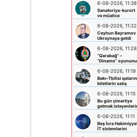
6-08-2026, 11:38
Komitəsindən
açıqlama vahid-
Sanatoriya-kurort
ayliq-muavinet-
və müalicə
kimlere-verilir
mərkəzlərinə yola
6-08-2026, 11:32
salındılar
Ceyhun Bayramov
Ukraynaya getdi
6-08-2026, 11:28
“Qarabağ” –
“Dinamo” oyunun
biletləri satışa
6-08-2026, 11:19
çıxarılır
Bakı–Tbilisi qatarı
biletlərin satış
müddəti artırılır
6-08-2026, 11:15
Bu gün çimərliyə
getmək istəyənləri
diqqətinə!
6-08-2026, 11:11
Beş İcra Hakimiyyə
İT sistemlərini
“Hökumət