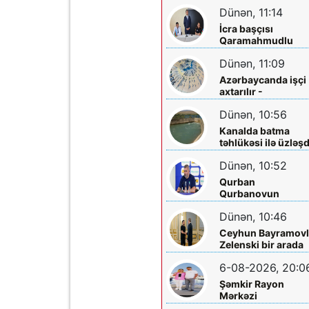
Yaralılar var
Dünən, 11:14
İcra başçısı
Qaramahmudlu
sakinləri ilə görüş
Dünən, 11:09
Azərbaycanda işçi
axtarılır -
Əməkhaqqı 10 min
Dünən, 10:56
manatdır
Kanalda batma
təhlükəsi ilə üzləşd
- Xilas edildi
Dünən, 10:52
Qurban
Qurbanovun
qəzəbinin qarşılığı
Dünən, 10:46
nə olacaq?
Ceyhun Bayramovl
Zelenski bir arada
6-08-2026, 20:0
Şəmkir Rayon
Mərkəzi
Xəstəxanasının