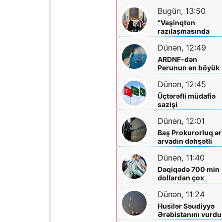
Tarixi dönüşləri isə
Bugün, 13:50
liderlər!
“Vaşinqton
razılaşmasında
Trampın rolu kifay
Dünən, 12:49
qədər böyükdür”
ARDNF-dən
Perunun ən böyük
şirkətinə investisi
Dünən, 12:45
Üçtərəfli müdafiə
sazişi
imzalayacaqlar
Dünən, 12:01
Baş Prokurorluq ər
arvadın dəhşətli
ölümü ilə bağlı -
Dünən, 11:40
Məlumat yaydı
Dəqiqədə 700 min
dollardan çox
qazanıblar…
Dünən, 11:24
Husilər Səudiyyə
Ərəbistanını vurdu