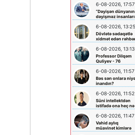
6-08-2026, 17:57
həkimi Ceyhun
Rəsulov və arvadı
“Dəyişən dünyanın
Arzu Əskərovanın
dəyişməz insanları
icra etdiyi mioma
layihəsində...
əməliyyatından
6-08-2026, 13:2
sonra qadının
Dövlətə sədaqətlə
ölümü ilə bağlı
xidmət edən rəhbər
Şəmkir rayon
Şəmkir Elektrik
prokrurluğunda
6-08-2026, 13:13
Şəbəkəsinin rəisi
araşdırma aparılır
Mehman Xəlilovun
Professor Dilqəm
fəaliyyəti
Quliyev - 76
6-08-2026, 11:57
Bəs sən onlara niy
inandın?
6-08-2026, 11:52
Süni intellektdən
istifadə ona heç nə
qazandırmadı...
6-08-2026, 11:47
Vahid aylıq
müavinət kimlərə
verilir? - Dövlət