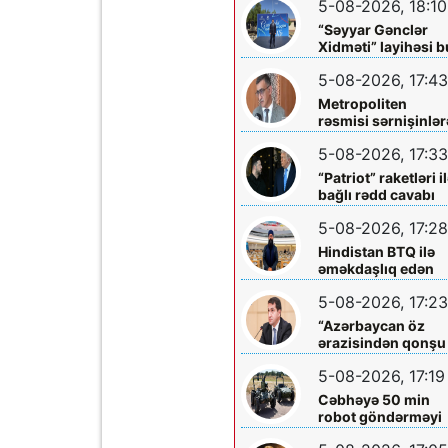
5-08-2026, 18:10
buludu”na köçürd
“Səyyar Gənclər
Xidməti” layihəsi b
dəfə
5-08-2026, 17:43
Metropoliten
rəsmisi sərnişinlər
çıxış yolu göstərdi
5-08-2026, 17:33
“Patriot” raketləri i
bağlı rədd cavabı
aldı
5-08-2026, 17:28
Hindistan BTQ ilə
əməkdaşlıq edən
hüquq müdafiəçisi
5-08-2026, 17:23
təhdid edib
“Azərbaycan öz
ərazisindən qonşu
ölkəyə qarşı istifa
5-08-2026, 17:19
olunmasına icazə
verməz”
Cəbhəyə 50 min
robot göndərməyi
planlaşdırırlar