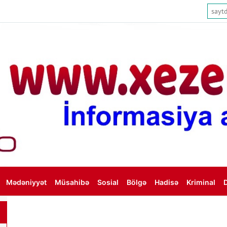
Mədəniyyət
Müsahibə
Sosial
Bölgə
Hadisə
Kriminal