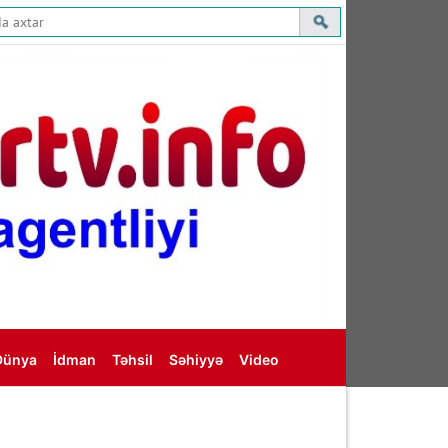
Dünya
İdman
Təhsil
Səhiyyə
Video