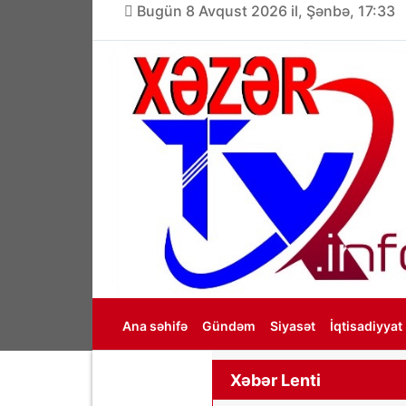
Bugün 8 Avqust 2026 il, Şənbə, 17:33
Ana səhifə
Gündəm
Siyasət
İqtisadiyyat
Haqqımızda
Xəbər Lenti