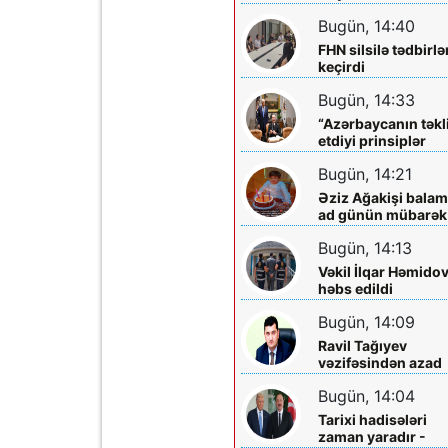
qazandı, həm də
Bugün, 14:40
sülhü qazandı!”
FHN silsilə tədbirlə
keçirdi
Bugün, 14:33
“Azərbaycanın təkl
etdiyi prinsiplər
Qafqazın inkişafın
Bugün, 14:21
yeni imkanlar
yaradır”
Əziz Ağakişi balam
ad günün mübarək
Bugün, 14:13
Vəkil İlqar Həmido
həbs edildi
Bugün, 14:09
Ravil Tağıyev
vəzifəsindən azad
edildi
Bugün, 14:04
Tarixi hadisələri
zaman yaradır -