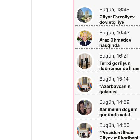
Bugün, 18:49
Əliyar Fərzəliyev –
dövlətçiliyə
sədaqəti, Vətən
Bugün, 16:43
sevgisi və xeyirxah
əməlləri ilə seçilən
Araz Əhmədov
ziyalı
haqqında
danışanlara bir
Bugün, 16:21
sözüm var: əvvəl
tanıyın, sonra
Tarixi görüşün
danışın!
ildönümündə İlha
Əliyevə zəng etdi
Bugün, 15:14
“Azərbaycanın
qələbəsi
Ermənistanın
Bugün, 14:59
müstəqilliyini
möhkəmlətdi”
Xanımının doğum
günündə vəfat
edibmiş...
Bugün, 14:50
“Prezident İlham
Əliyev müharibəni