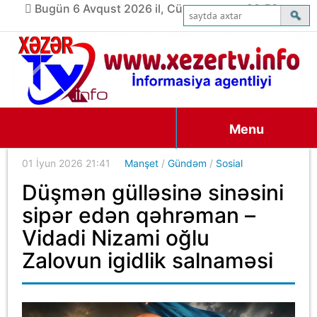
Bugün 6 Avqust 2026 il, Cümə axşamı, 20:53
Menu
01 İyun 2026 21:41
Manşet
/
Gündəm
/
Sosial
Düşmən gülləsinə sinəsini
sipər edən qəhrəman –
Vidadi Nizami oğlu
Zalovun igidlik salnaməsi