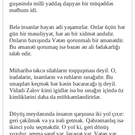
guşəsində milli yaddaş daşıyan bir müqəddəs
məfhum idi.
Belə insanlar həyatı adi yaşamırlar. Onlar üçün hər
gün bir məsuliyyət, hər an bir xidmət andıdır.
Onların baxışında Vətən qorunmalı bir əmanətdir.
Bu əmanəti qorumaq isə bəzən ən ali fədakarlığı
tələb edir.
Müharibə təkcə silahların toqquşması deyil. O,
iradələrin, inamların və ruhların sınağıdır. Bu
sınaqdan keçmək hər kəsin bacaracağı iş deyil.
Vidadi Zalov kimi igidlər isə bu sınağın içində öz
kimliklərini daha da möhkəmləndirirlər.
Döyüş meydanında insanın qarşısına iki yol çıxır:
geri çəkilmək və ya irəli getmək. Qəhrəmanlıq isə
ikinci yolu seçməkdir. O yol ki, geri dönüş
yoxdur, amma şərəf var, ləyaqət var, Vətən var.