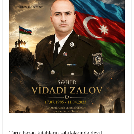
Tarix bəzən kitabların səhifələrində deyil,