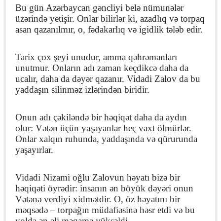
Bu gün Azərbaycan gəncliyi belə nümunələr
üzərində yetişir. Onlar bilirlər ki, azadlıq və torpaq
asan qazanılmır, o, fədakarlıq və igidlik tələb edir.
Tarix çox şeyi unudur, amma qəhrəmanları
unutmur. Onların adı zaman keçdikcə daha da
ucalır, daha da dəyər qazanır. Vidadi Zalov da bu
yaddaşın silinməz izlərindən biridir.
Onun adı çəkiləndə bir həqiqət daha da aydın
olur: Vətən üçün yaşayanlar heç vaxt ölmürlər.
Onlar xalqın ruhunda, yaddaşında və qürurunda
yaşayırlar.
Vidadi Nizami oğlu Zalovun həyatı bizə bir
həqiqəti öyrədir: insanın ən böyük dəyəri onun
Vətənə verdiyi xidmətdir. O, öz həyatını bir
məqsədə – torpağın müdafiəsinə həsr etdi və bu
yolda ən ali məqama yüksəldi.