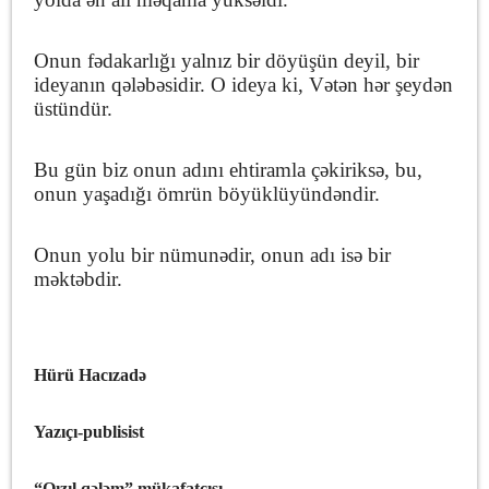
Onun fədakarlığı yalnız bir döyüşün deyil, bir
ideyanın qələbəsidir. O ideya ki, Vətən hər şeydən
üstündür.
Bu gün biz onun adını ehtiramla çəkiriksə, bu,
onun yaşadığı ömrün böyüklüyündəndir.
Onun yolu bir nümunədir, onun adı isə bir
məktəbdir.
Hürü Hacızadə
Yazıçı-publisist
“Qızıl qələm” mükafatçısı