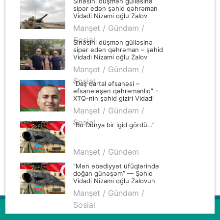
Sinəsini düşmən gülləsinə
sipər edən şəhid qəhrəman
Vidadi Nizami oğlu Zalov
əbədiləşən xatirəsinə...
Manşet / Gündəm /
Sosial
Sinəsini düşmən gülləsinə
sipər edən qəhrəman – şəhid
Vidadi Nizami oğlu Zalov
Manşet / Gündəm /
Sosial
“Daş qartal əfsanəsi –
əfsanələşən qəhrəmanlıq” -
XTQ-nin şəhid giziri Vidadi
Nizami oğlu Zalov
Manşet / Gündəm /
Sosial
“Bu Dünya bir igid gördü…”
Manşet / Gündəm
“Mən əbədiyyət üfüqlərində
doğan günəşəm” — Şəhid
Vidadi Nizami oğlu Zalovun
əziz xatirəsinə...
Manşet / Gündəm /
Sosial