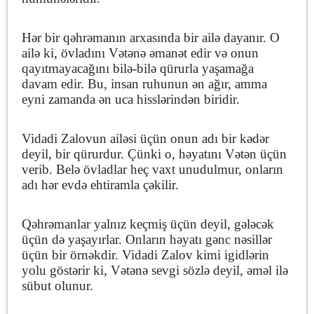
Hər bir qəhrəmanın arxasında bir ailə dayanır. O
ailə ki, övladını Vətənə əmanət edir və onun
qayıtmayacağını bilə-bilə qürurla yaşamağa
davam edir. Bu, insan ruhunun ən ağır, amma
eyni zamanda ən uca hisslərindən biridir.
Vidadi Zalovun ailəsi üçün onun adı bir kədər
deyil, bir qürurdur. Çünki o, həyatını Vətən üçün
verib. Belə övladlar heç vaxt unudulmur, onların
adı hər evdə ehtiramla çəkilir.
Qəhrəmanlar yalnız keçmiş üçün deyil, gələcək
üçün də yaşayırlar. Onların həyatı gənc nəsillər
üçün bir örnəkdir. Vidadi Zalov kimi igidlərin
yolu göstərir ki, Vətənə sevgi sözlə deyil, əməl ilə
sübut olunur.