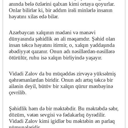
anında belə özlərini qalxan kimi ortaya qoyurlar.
Onlar bilirlər ki, bir addım irəli minlərlə insanın
həyatını xilas edə bilər.
Azərbaycan xalqının mədəni və mənəvi
dünyasında şəhidlik ən ali məqamdır. Şəhid olan
insan təkcə həyatını itirmir, o, xalqın yaddaşında
əbədiyyət qazanır. Onun adı nəsillərdən-nəsillərə
ötürülür, ruhu isə xalqın birliyində yaşayır.
Vidadi Zalov da bu müqəddəs zirvəyə yüksəlmiş
qəhrəmanlardan biridir. Onun adı artıq təkcə bir
ailənin deyil, bütöv bir xalqın qürur mənbəyinə
çevrilib.
Şəhidlik həm də bir məktəbdir. Bu məktəbdə səbr,
dözüm, vətən sevgisi və fədakarlıq öyrədilir.
Vidadi Zalov kimi igidlər bu məktəbin ən parlaq
nümunələridir.