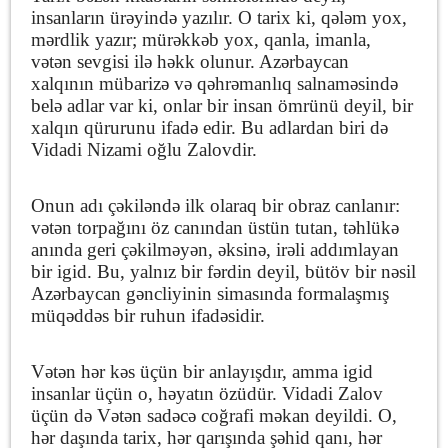
insanların ürəyində yazılır. O tarix ki, qələm yox,
mərdlik yazır; mürəkkəb yox, qanla, imanla,
vətən sevgisi ilə həkk olunur. Azərbaycan
xalqının mübarizə və qəhrəmanlıq salnaməsində
belə adlar var ki, onlar bir insan ömrünü deyil, bir
xalqın qürurunu ifadə edir. Bu adlardan biri də
Vidadi Nizami oğlu Zalovdir.
Onun adı çəkiləndə ilk olaraq bir obraz canlanır:
vətən torpağını öz canından üstün tutan, təhlükə
anında geri çəkilməyən, əksinə, irəli addımlayan
bir igid. Bu, yalnız bir fərdin deyil, bütöv bir nəsil
Azərbaycan gəncliyinin simasında formalaşmış
müqəddəs bir ruhun ifadəsidir.
Vətən hər kəs üçün bir anlayışdır, amma igid
insanlar üçün o, həyatın özüdür. Vidadi Zalov
üçün də Vətən sadəcə coğrafi məkan deyildi. O,
hər daşında tarix, hər qarışında şəhid qanı, hər