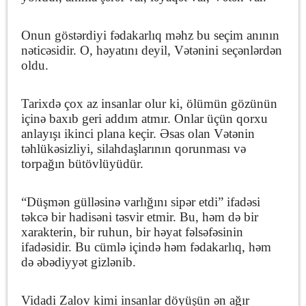
Onun göstərdiyi fədakarlıq məhz bu seçim anının
nəticəsidir. O, həyatını deyil, Vətənini seçənlərdən
oldu.
Tarixdə çox az insanlar olur ki, ölümün gözünün
içinə baxıb geri addım atmır. Onlar üçün qorxu
anlayışı ikinci plana keçir. Əsas olan Vətənin
təhlükəsizliyi, silahdaşlarının qorunması və
torpağın bütövlüyüdür.
“Düşmən gülləsinə varlığını sipər etdi” ifadəsi
təkcə bir hadisəni təsvir etmir. Bu, həm də bir
xarakterin, bir ruhun, bir həyat fəlsəfəsinin
ifadəsidir. Bu cümlə içində həm fədakarlıq, həm
də əbədiyyət gizlənib.
Vidadi Zalov kimi insanlar döyüşün ən ağır