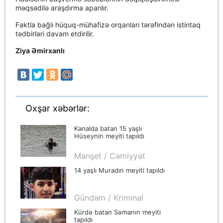
məqsədilə araşdırma aparılır.
Faktla bağlı hüquq-mühafizə orqanları tərəfindən istintaq
tədbirləri davam etdirilir.
Ziya Əmirxanlı
Oxşar xəbərlər:
Kanalda batan 15 yaşlı
Hüseynin meyiti tapıldı
Manşet / Cəmiyyət
14 yaşlı Muradın meyiti tapıldı
Gündəm / Kriminal
Kürdə batan Səmanın meyiti
tapıldı