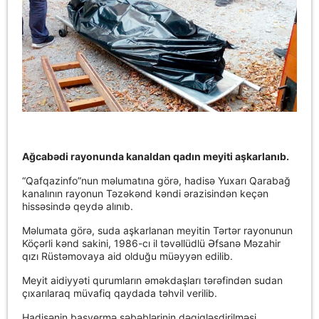
Ağcabədi rayonunda kanaldan qadın meyiti aşkarlanıb.
“Qafqazinfo”nun məlumatına görə, hadisə Yuxarı Qarabağ
kanalının rayonun Təzəkənd kəndi ərazisindən keçən
hissəsində qeydə alınıb.
Məlumata görə, suda aşkarlanan meyitin Tərtər rayonunun
Köçərli kənd sakini, 1986-cı il təvəllüdlü Əfsanə Məzahir
qızı Rüstəmovaya aid olduğu müəyyən edilib.
Meyit aidiyyəti qurumların əməkdaşları tərəfindən sudan
çıxarılaraq müvafiq qaydada təhvil verilib.
Hadisənin başvermə səbəblərinin dəqiqləşdirilməsi