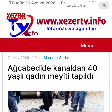
Bugün 10 Avqust 2026 il, Bazar ertəsi, 10:51
Menu
31 May 2026 11:24
Manşet
/
Sosial
Ağcabədidə kanaldan 40
yaşlı qadın meyiti tapıldı