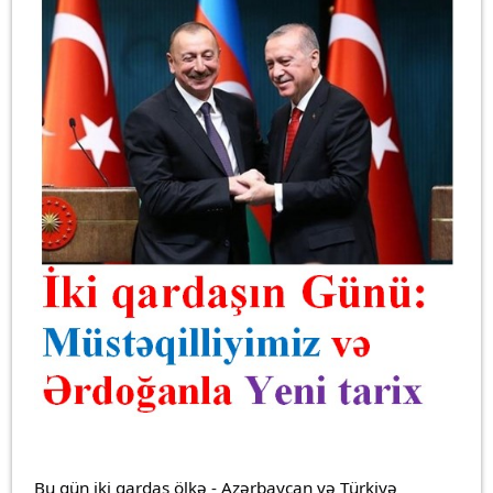
Bu gün iki qardaş ölkə - Azərbaycan və Türkiyə