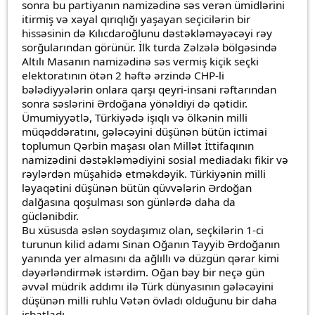
sonra bu partiyanın namizədinə səs verən ümidlərini
itirmiş və xəyal qırıqlığı yaşayan seçicilərin bir
hissəsinin də Kılıcdaroğlunu dəstəkləməyəcəyi rəy
sorğularından görünür. İlk turda Zəlzələ bölgəsində
Altılı Masanın namizədinə səs vermiş kiçik seçki
elektoratının ötən 2 həftə ərzində CHP-li
bələdiyyələrin onlara qarşı qeyri-insani rəftarından
sonra səslərini Ərdoğana yönəldiyi də qətidir.
Ümumiyyətlə, Türkiyədə işıqlı və ölkənin milli
müqəddəratını, gələcəyini düşünən bütün ictimai
toplumun Qərbin maşası olan Millət İttifaqının
namizədini dəstəkləmədiyini sosial mediadakı fikir və
rəylərdən müşahidə etməkdəyik. Türkiyənin milli
ləyaqətini düşünən bütün qüvvələrin Ərdoğan
dalğasına qoşulması son günlərdə daha da
güclənibdir.
Bu xüsusda əslən soydaşımız olan, seçkilərin 1-ci
turunun kilid adamı Sinan Oğanın Tayyib Ərdoğanın
yanında yer almasını da ağlıllı və düzgün qərar kimi
dəyərləndirmək istərdim. Oğan bəy bir neçə gün
əvvəl müdrik addımı ilə Türk dünyasının gələcəyini
düşünən milli ruhlu Vətən övladı olduğunu bir daha
isbatladı.