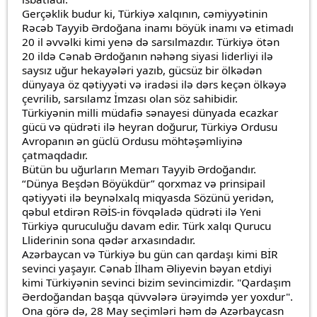
Gerçəklik budur ki, Türkiyə xalqının, cəmiyyətinin
Rəcəb Tayyib Ərdoğana inamı böyük inamı və etimadı
20 il əvvəlki kimi yenə də sarsılmazdır. Türkiyə ötən
20 ildə Cənab Ərdoğanın nəhəng siyasi liderliyi ilə
saysız uğur hekayələri yazıb, gücsüz bir ölkədən
dünyaya öz qətiyyəti və iradəsi ilə dərs keçən ölkəyə
çevrilib, sarsılamz İmzası olan söz sahibidir.
Türkiyənin milli müdafiə sənayesi dünyada ecazkar
gücü və qüdrəti ilə heyran doğurur, Türkiyə Ordusu
Avropanın ən güclü Ordusu möhtəşəmliyinə
çatmaqdadır.
Bütün bu uğurların Memarı Tayyib Ərdoğandır.
“Dünya Beşdən Böyükdür” qorxmaz və prinsipail
qətiyyəti ilə beynəlxalq miqyasda Sözünü yeridən,
qəbul etdirən RƏİS-in fövqəladə qüdrəti ilə Yeni
Türkiyə quruculuğu davam edir. Türk xalqı Qurucu
Lliderinin sona qədər arxasındadır.
Azərbaycan və Türkiyə bu gün can qardaşı kimi BİR
sevinci yaşayır. Cənab İlham Əliyevin bəyan etdiyi
kimi Türkiyənin sevinci bizim sevincimizdir. "Qardaşım
Əerdoğandan başqa qüvvələrə ürəyimdə yer yoxdur".
Ona görə də, 28 May seçimləri həm də Azərbaycasn