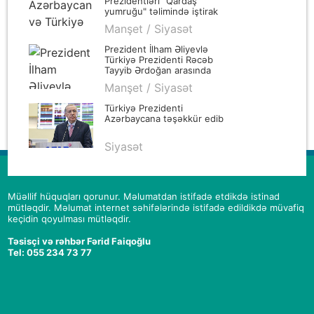
Prezidentləri "Qardaş
yumruğu" təlimində iştirak
edən heyəti təbrik ediblər
Manşet / Siyasət
Prezident İlham Əliyevlə
Türkiyə Prezidenti Rəcəb
Tayyib Ərdoğan arasında
telefon danışığı olub
Manşet / Siyasət
Türkiyə Prezidenti
Azərbaycana təşəkkür edib
Siyasət
Müəllif hüquqları qorunur. Məlumatdan istifadə etdikdə istinad
mütləqdir. Məlumat internet səhifələrində istifadə edildikdə müvafiq
keçidin qoyulması mütləqdir.
Təsisçi və rəhbər Fərid Faiqoğlu
Tel: 055 234 73 77