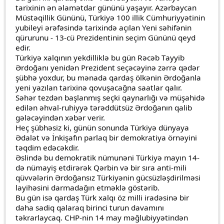
tarixinin ən əlamətdar gününü yaşayır. Azərbaycan
Müstəqillik Gününü, Türkiyə 100 illik Cümhuriyyətinin
yubileyi ərəfəsində tarixində açılan Yeni səhifənin
qürurunu - 13-cü Prezidentinin seçim Gününü qeyd
edir.
Türkiyə xalqının yekdilliklə bu gün Rəcəb Tayyib
Ərdoğanı yenidən Prezident seçəcəyinə zərrə qədər
şübhə yoxdur, bu mənada qardaş ölkənin Ərdoğanla
yeni yazılan tarixinə qovuşacağna saatlar qalır.
Səhər tezdən başlanmış seçki qaynarlığı və müşahidə
edilən əhval-ruhiyyə tərəddütsüz Ərdoğanın qalib
gələcəyindən xəbər verir.
Heç şübhəsiz ki, günün sonunda Türkiyə dünyaya
Ədalət və İnkişafın parlaq bir demokratiya örnəyini
təqdim edəcəkdir.
Əslində bu demokratik nümunəni Türkiyə mayın 14-
də nümayiş etdirərək Qərbin və bir sıra anti-mili
qüvvələrin Ərdoğansız Türkiyənin gücsüzləşdirilməsi
layihəsini darmadağın etməklə göstərib.
Bu gün isə qardaş Türk xalqı öz milli iradəsinə bir
daha sadiq qalaraq birinci turun davamını
təkrarlaycaq. CHP-nin 14 may məğlubiyyətindən