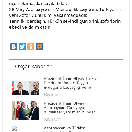
üçün əlamətdar sayıla bilər.
28 May Azərbaycanın Müstəqillik bayramı, Türkiyənin
yeni Zəfər Günü kimi yaşanmaqdadır.
Tanrı iki qardaşın, Türkün sevincli günlərini, zəfərlərini
əbədi və daim etsin.
Oxşar xəbərlər:
Prezident İlham Əliyev Türkiyə
Prezidenti Rəcəb Tayyib
Ərdoğana başsağlığı verib
Siyasət
Prezident İlham Əliyev:
Azərbaycan Türkiyəyə
humanitar yardımları bundan
sonra da davam etdirəcək
Siyasət
Azərbaycan və Türkiyə