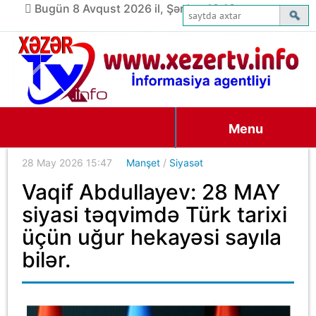
Bugün 8 Avqust 2026 il, Şənbə, 19:13
Menu
28 May 2026 15:47
Manşet
/
Siyasət
Vaqif Abdullayev: 28 MAY
siyasi təqvimdə Türk tarixi
üçün uğur hekayəsi sayıla
bilər.