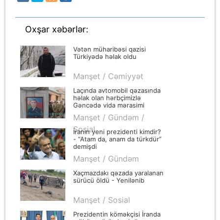
Oxşar xəbərlər:
Vətən müharibəsi qazisi
Türkiyədə həlak oldu
Manşet / Cəmiyyət
Laçında avtomobil qəzasında
həlak olan hərbçimizlə
Gəncədə vida mərasimi
keçirilir
Manşet / Gündəm /
Sosial
İranın yeni prezidenti kimdir?
- “Atam da, anam da türkdür”
demişdi
Manşet / Gündəm
Xaçmazdakı qəzada yaralanan
sürücü öldü - Yenilənib
Manşet / Sosial
Prezidentin köməkçisi İranda