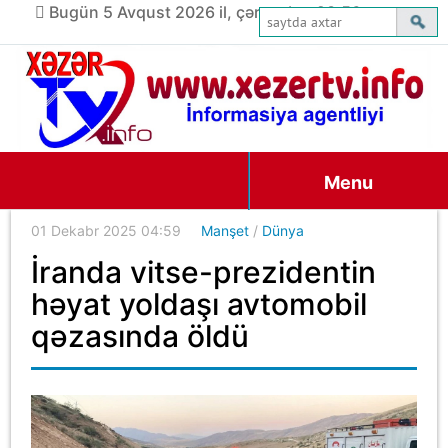
Bugün 5 Avqust 2026 il, çərşənbə, 23:56
Menu
01 Dekabr 2025 04:59
Manşet
/
Dünya
İranda vitse-prezidentin
həyat yoldaşı avtomobil
qəzasında öldü