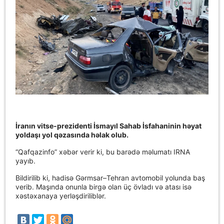
İranın vitse-prezidenti İsmayıl Sahab İsfahaninin həyat
yoldaşı yol qəzasında həlak olub.
“Qafqazinfo” xəbər verir ki, bu barədə məlumatı IRNA
yayıb.
Bildirilib ki, hadisə Gərmsar–Tehran avtomobil yolunda baş
verib. Maşında onunla birgə olan üç övladı və atası isə
xəstəxanaya yerləşdiriliblər.