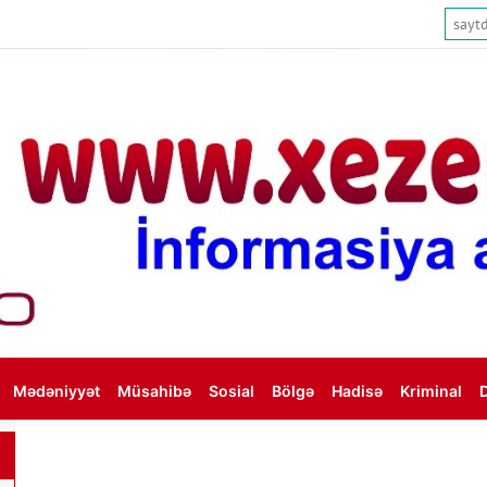
Mədəniyyət
Müsahibə
Sosial
Bölgə
Hadisə
Kriminal