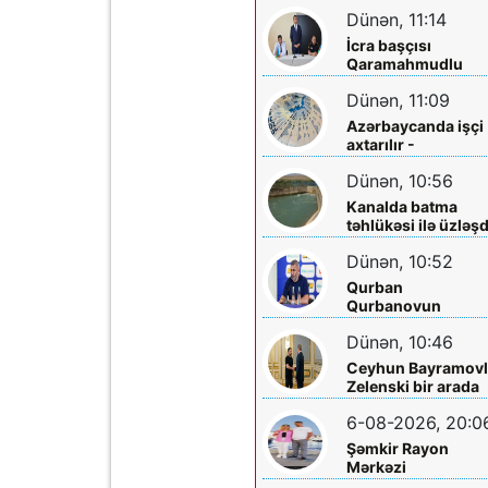
Yaralılar var
Dünən, 11:14
İcra başçısı
Qaramahmudlu
sakinləri ilə görüş
Dünən, 11:09
Azərbaycanda işçi
axtarılır -
Əməkhaqqı 10 min
Dünən, 10:56
manatdır
Kanalda batma
təhlükəsi ilə üzləşd
- Xilas edildi
Dünən, 10:52
Qurban
Qurbanovun
qəzəbinin qarşılığı
Dünən, 10:46
nə olacaq?
Ceyhun Bayramovl
Zelenski bir arada
6-08-2026, 20:0
Şəmkir Rayon
Mərkəzi
Xəstəxanasının