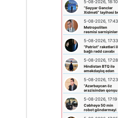
5-08-2026, 18:10
buludu”na köçürd
“Səyyar Gənclər
Xidməti” layihəsi b
dəfə
5-08-2026, 17:43
Metropoliten
rəsmisi sərnişinlər
çıxış yolu göstərdi
5-08-2026, 17:33
“Patriot” raketləri i
bağlı rədd cavabı
aldı
5-08-2026, 17:28
Hindistan BTQ ilə
əməkdaşlıq edən
hüquq müdafiəçisi
5-08-2026, 17:23
təhdid edib
“Azərbaycan öz
ərazisindən qonşu
ölkəyə qarşı istifa
5-08-2026, 17:19
olunmasına icazə
verməz”
Cəbhəyə 50 min
robot göndərməyi
planlaşdırırlar