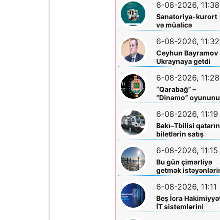
6-08-2026, 11:38
Komitəsindən
açıqlama vahid-
Sanatoriya-kurort
ayliq-muavinet-
və müalicə
kimlere-verilir
mərkəzlərinə yola
6-08-2026, 11:32
salındılar
Ceyhun Bayramov
Ukraynaya getdi
6-08-2026, 11:28
“Qarabağ” –
“Dinamo” oyunun
biletləri satışa
6-08-2026, 11:19
çıxarılır
Bakı–Tbilisi qatarı
biletlərin satış
müddəti artırılır
6-08-2026, 11:15
Bu gün çimərliyə
getmək istəyənləri
diqqətinə!
6-08-2026, 11:11
Beş İcra Hakimiyyə
İT sistemlərini
“Hökumət