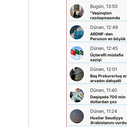
Tarixi dönüşləri isə
Bugün, 13:50
liderlər!
“Vaşinqton
razılaşmasında
Trampın rolu kifay
Dünən, 12:49
qədər böyükdür”
ARDNF-dən
Perunun ən böyük
şirkətinə investisi
Dünən, 12:45
Üçtərəfli müdafiə
sazişi
imzalayacaqlar
Dünən, 12:01
Baş Prokurorluq ər
arvadın dəhşətli
ölümü ilə bağlı -
Dünən, 11:40
Məlumat yaydı
Dəqiqədə 700 min
dollardan çox
qazanıblar…
Dünən, 11:24
Husilər Səudiyyə
Ərəbistanını vurdu