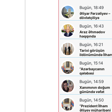
Bugün, 18:49
Əliyar Fərzəliyev –
dövlətçiliyə
sədaqəti, Vətən
Bugün, 16:43
sevgisi və xeyirxah
əməlləri ilə seçilən
Araz Əhmədov
ziyalı
haqqında
danışanlara bir
Bugün, 16:21
sözüm var: əvvəl
tanıyın, sonra
Tarixi görüşün
danışın!
ildönümündə İlha
Əliyevə zəng etdi
Bugün, 15:14
“Azərbaycanın
qələbəsi
Ermənistanın
Bugün, 14:59
müstəqilliyini
möhkəmlətdi”
Xanımının doğum
günündə vəfat
edibmiş...
Bugün, 14:50
“Prezident İlham
Əliyev müharibəni