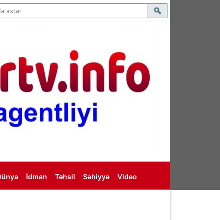
Dünya
İdman
Təhsil
Səhiyyə
Video