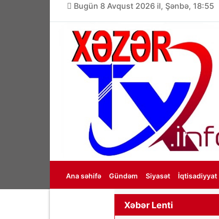
Bugün 8 Avqust 2026 il, Şənbə, 18:55
Ana səhifə
Gündəm
Siyasət
İqtisadiyyat
Haqqımızda
Xəbər Lenti