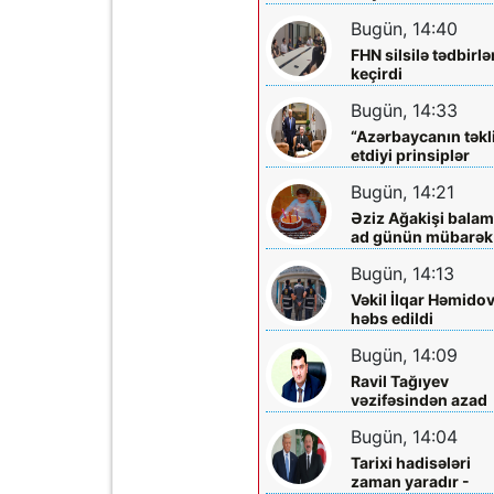
qazandı, həm də
Bugün, 14:40
sülhü qazandı!”
FHN silsilə tədbirlə
keçirdi
Bugün, 14:33
“Azərbaycanın təkl
etdiyi prinsiplər
Qafqazın inkişafın
Bugün, 14:21
yeni imkanlar
yaradır”
Əziz Ağakişi balam
ad günün mübarək
Bugün, 14:13
Vəkil İlqar Həmido
həbs edildi
Bugün, 14:09
Ravil Tağıyev
vəzifəsindən azad
edildi
Bugün, 14:04
Tarixi hadisələri
zaman yaradır -