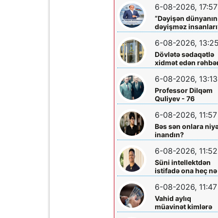
6-08-2026, 17:57
həkimi Ceyhun
Rəsulov və arvadı
“Dəyişən dünyanın
Arzu Əskərovanın
dəyişməz insanları
icra etdiyi mioma
layihəsində...
əməliyyatından
6-08-2026, 13:2
sonra qadının
Dövlətə sədaqətlə
ölümü ilə bağlı
xidmət edən rəhbər
Şəmkir rayon
Şəmkir Elektrik
prokrurluğunda
6-08-2026, 13:13
Şəbəkəsinin rəisi
araşdırma aparılır
Mehman Xəlilovun
Professor Dilqəm
fəaliyyəti
Quliyev - 76
6-08-2026, 11:57
Bəs sən onlara niy
inandın?
6-08-2026, 11:52
Süni intellektdən
istifadə ona heç nə
qazandırmadı...
6-08-2026, 11:47
Vahid aylıq
müavinət kimlərə
verilir? - Dövlət