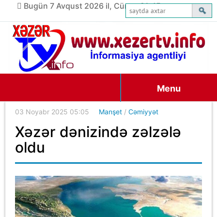
Bugün 7 Avqust 2026 il, Cümə, 21:45
Menu
03 Noyabr 2025 05:05
Manşet
/
Cəmiyyət
Xəzər dənizində zəlzələ
oldu