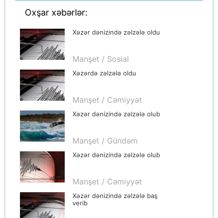
Oxşar xəbərlər:
Xəzər dənizində zəlzələ oldu
Manşet / Sosial
Xəzərdə zəlzələ oldu
Manşet / Cəmiyyət
Xəzər dənizində zəlzələ olub
Manşet / Gündəm
Xəzər dənizində zəlzələ olub
Manşet / Cəmiyyət
Xəzər dənizində zəlzələ baş
verib