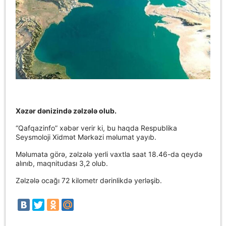
Xəzər dənizində zəlzələ olub.
“Qafqazinfo” xəbər verir ki, bu haqda Respublika
Seysmoloji Xidmət Mərkəzi məlumat yayıb.
Məlumata görə, zəlzələ yerli vaxtla saat 18.46-da qeydə
alınıb, maqnitudası 3,2 olub.
Zəlzələ ocağı 72 kilometr dərinlikdə yerləşib.