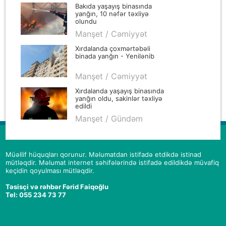
Bakıda yaşayış binasında
yanğın, 10 nəfər təxliyə
olundu
Manşet / Cəmiyyət
Xırdalanda çoxmərtəbəli
binada yanğın - Yenilənib
Manşet / Cəmiyyət
Xırdalanda yaşayış binasında
yanğın oldu, sakinlər təxliyə
edildi
Manşet / Gündəm
Müəllif hüquqları qorunur. Məlumatdan istifadə etdikdə istinad
mütləqdir. Məlumat internet səhifələrində istifadə edildikdə müvafiq
keçidin qoyulması mütləqdir.
Təsisçi və rəhbər Fərid Faiqoğlu
Tel: 055 234 73 77