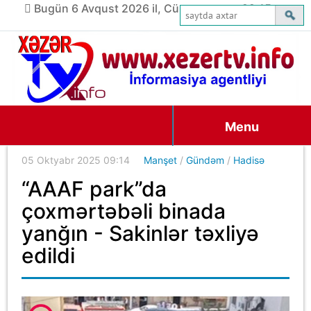
Bugün 6 Avqust 2026 il, Cümə axşamı, 22:15
Menu
05 Oktyabr 2025 09:14
Manşet
/
Gündəm
/
Hadisə
“AAAF park”da
çoxmərtəbəli binada
yanğın - Sakinlər təxliyə
edildi