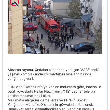
Abşeron rayonu, Xırdalan şəhərində yerləşən “AAAF park”
yaşayış kompleksində çoxmərtəbəli binaların birində
yanğın baş verib.
FHN-dən “Qafqazinfo”ya verilən məlumata görə, hadisə ilə
bağlı Fövqəladə Hallar Nazirliyinin “112” qaynar telefon
xəttinə məlumat daxil olub.
Məlumatla əlaqədar dərhal əraziyə FHN-in Dövlət
Yanğından Mühafizə Xidmətinin qüvvələri cəlb olunub.
Əməliyyat şəraiti qiymətləndirilərkən, yanğının yaşayış