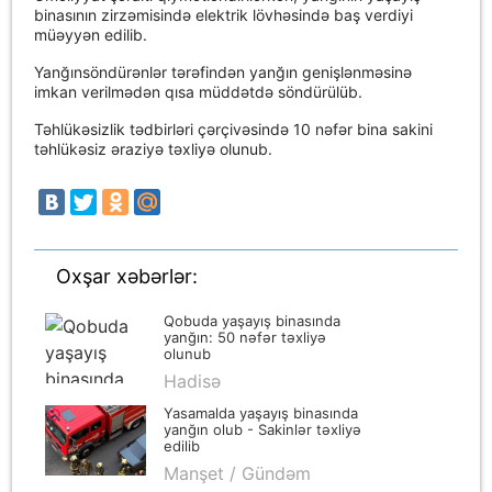
binasının zirzəmisində elektrik lövhəsində baş verdiyi
müəyyən edilib.
Yanğınsöndürənlər tərəfindən yanğın genişlənməsinə
imkan verilmədən qısa müddətdə söndürülüb.
Təhlükəsizlik tədbirləri çərçivəsində 10 nəfər bina sakini
təhlükəsiz əraziyə təxliyə olunub.
Oxşar xəbərlər:
Qobuda yaşayış binasında
yanğın: 50 nəfər təxliyə
olunub
Hadisə
Yasamalda yaşayış binasında
yanğın olub - Sakinlər təxliyə
edilib
Manşet / Gündəm