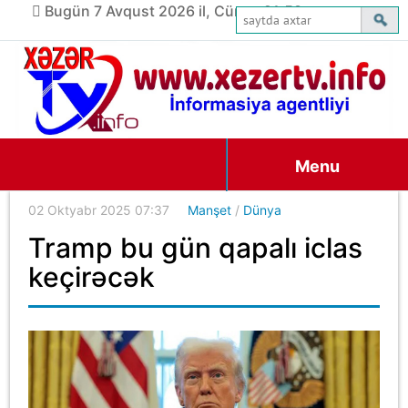
Bugün 7 Avqust 2026 il, Cümə, 21:58
Menu
02 Oktyabr 2025 07:37
Manşet
/
Dünya
Tramp bu gün qapalı iclas
keçirəcək