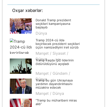
Oxşar xəbərlər:
Donald Tramp prezident
seçkiləri kampaniyasına
başlayıb
Dünya
Tramp 2024-cü ildə
keçiriləcək prezident seçkiləri
üçün namizədliyini irəli sürüb
Manşet / Siyasət /
Dünya
Tramp İraqda İŞİD liderinin
öldürüldüyünü açıqladı
Manşet / Gündəm /
Dünya
Tramp bu gün Ukraynaya
yardımın dayandırılmasını
müzakirə edəcək
Manşet / Dünya
“Tramp bu müharibəni miras
alıb”