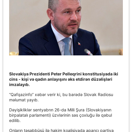
Slovakiya Prezidenti Peter Pelleqrini konstitusiyada iki
cins - kişi və qadın anlayışını əks etdirən düzəlişləri
imzalayıb.
“Qafqazinfo” xəbər verir ki, bu barədə Slovak Radiosu
məlumat yayıb.
Dəyişikliklər sentyabrın 26-da Milli Şura (Slovakiyanın
birpalatalı parlamenti) üzvlərinin səs çoxluğu ilə qəbul
edilib.
Onların təşəbbüsü ilə hakim koalisiyada aparıcı partiya