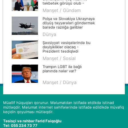
təkbətək görüşü olub -
YENİLƏNİB
Manşet / Gündəm
Polşa və Slovakiya Ukraynaya
döyüş təyyarələri göndərmək
barədə razılığa gəliblər
Dünya
Şəxsiyyət vəsiqələrində bu
dəyişikliklər olacaq -
Prezident təsdiqlədi
Manşet / Sosial
Trampın LGBT ilə bağlı
planında nələr var?
Manşet / Dünya
Müəllif hüquqları qorunur. Məlumatdan istifadə etdikdə istinad
mütləqdir. Məlumat internet səhifələrində istifadə edildikdə müvafiq
keçidin qoyulması mütləqdir.
Təsisçi və rəhbər Fərid Faiqoğlu
Tel: 055 234 73 77