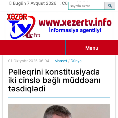
Bugün 7 Avqust 2026 il, Cümə, 03:34
Menu
01 Oktyabr 2025 06:04
Manşet
/
Dünya
Pelleqrini konstitusiyada
iki cinslə bağlı müddəanı
təsdiqlədi