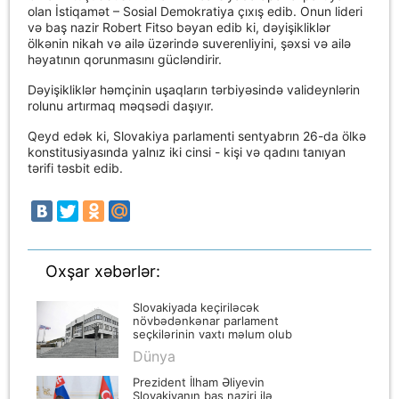
olan İstiqamət – Sosial Demokratiya çıxış edib. Onun lideri
və baş nazir Robert Fitso bəyan edib ki, dəyişikliklər
ölkənin nikah və ailə üzərində suverenliyini, şəxsi və ailə
həyatının qorunmasını gücləndirir.
Dəyişikliklər həmçinin uşaqların tərbiyəsində valideynlərin
rolunu artırmaq məqsədi daşıyır.
Qeyd edək ki, Slovakiya parlamenti sentyabrın 26-da ölkə
konstitusiyasında yalnız iki cinsi - kişi və qadını tanıyan
tərifi təsbit edib.
Oxşar xəbərlər:
Slovakiyada keçiriləcək
növbədənkənar parlament
seçkilərinin vaxtı məlum olub
Dünya
Prezident İlham Əliyevin
Slovakiyanın baş naziri ilə