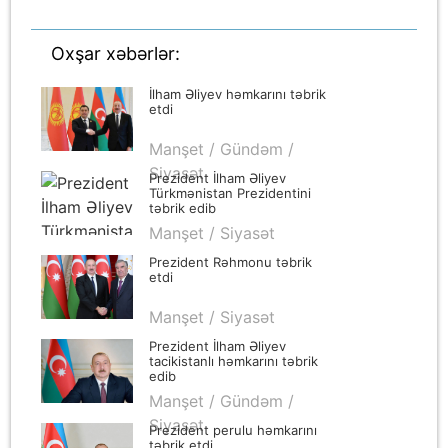
Oxşar xəbərlər:
İlham Əliyev həmkarını təbrik
etdi
Manşet / Gündəm /
Siyasət
Prezident İlham Əliyev
Türkmənistan Prezidentini
təbrik edib
Manşet / Siyasət
Prezident Rəhmonu təbrik
etdi
Manşet / Siyasət
Prezident İlham Əliyev
tacikistanlı həmkarını təbrik
edib
Manşet / Gündəm /
Siyasət
Prezident perulu həmkarını
təbrik etdi