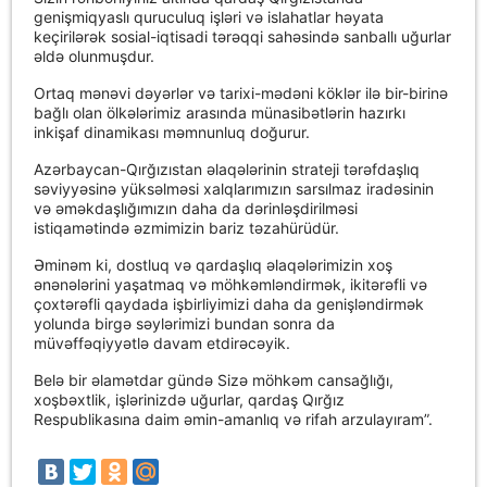
genişmiqyaslı quruculuq işləri və islahatlar həyata
keçirilərək sosial-iqtisadi tərəqqi sahəsində sanballı uğurlar
əldə olunmuşdur.
Ortaq mənəvi dəyərlər və tarixi-mədəni köklər ilə bir-birinə
bağlı olan ölkələrimiz arasında münasibətlərin hazırkı
inkişaf dinamikası məmnunluq doğurur.
Azərbaycan-Qırğızıstan əlaqələrinin strateji tərəfdaşlıq
səviyyəsinə yüksəlməsi xalqlarımızın sarsılmaz iradəsinin
və əməkdaşlığımızın daha da dərinləşdirilməsi
istiqamətində əzmimizin bariz təzahürüdür.
Əminəm ki, dostluq və qardaşlıq əlaqələrimizin xoş
ənənələrini yaşatmaq və möhkəmləndirmək, ikitərəfli və
çoxtərəfli qaydada işbirliyimizi daha da genişləndirmək
yolunda birgə səylərimizi bundan sonra da
müvəffəqiyyətlə davam etdirəcəyik.
Belə bir əlamətdar gündə Sizə möhkəm cansağlığı,
xoşbəxtlik, işlərinizdə uğurlar, qardaş Qırğız
Respublikasına daim əmin-amanlıq və rifah arzulayıram”.