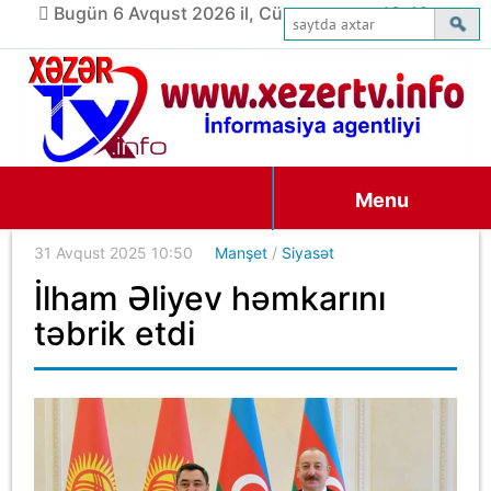
Bugün 6 Avqust 2026 il, Cümə axşamı, 13:46
Menu
31 Avqust 2025 10:50
Manşet
/
Siyasət
İlham Əliyev həmkarını
təbrik etdi