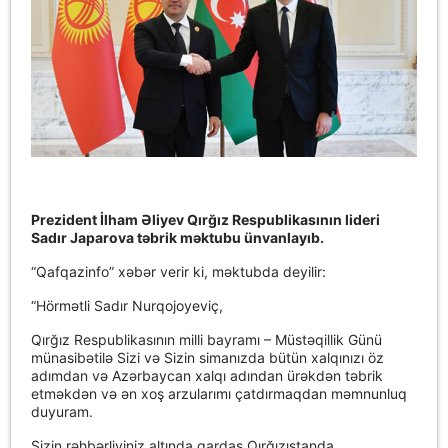
Prezident İlham Əliyev Qırğız Respublikasının lideri
Sadır Japarova təbrik məktubu ünvanlayıb.
“Qafqazinfo” xəbər verir ki, məktubda deyilir:
“Hörmətli Sadır Nurqojoyeviç,
Qırğız Respublikasının milli bayramı – Müstəqillik Günü
münasibətilə Sizi və Sizin simanızda bütün xalqınızı öz
adımdan və Azərbaycan xalqı adından ürəkdən təbrik
etməkdən və ən xoş arzularımı çatdırmaqdan məmnunluq
duyuram.
Sizin rəhbərliyiniz altında qardaş Qırğızıstanda