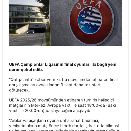
UEFA Çempionlar Liqasının final oyunları ilə bağlı yeni
qərar qəbul edib.
“Qafqazinfo” xəbər verir ki, bu mövsümdən etibarən final
qarşılaşmaları əvvəlkindən 3 saat daha tez start
götürəcək.
UEFA 2025/26 mövsümündən etibarən turnirin həlledici
matçlarının Mərkəzi Avropa vaxtı ilə saat 18:00-da (Bakı
vaxtı ilə 20:00-da) başlayacağını açıqlayıb.
“Ailələr və uşaqların oyuna daha rahat baxması,
yeniyetmələrin matç öncəsi tədbirlərdə iştirak edə bilməsi
və ictimai nəqliyyatdan istifadənin asanlaşdırılması üçün bu