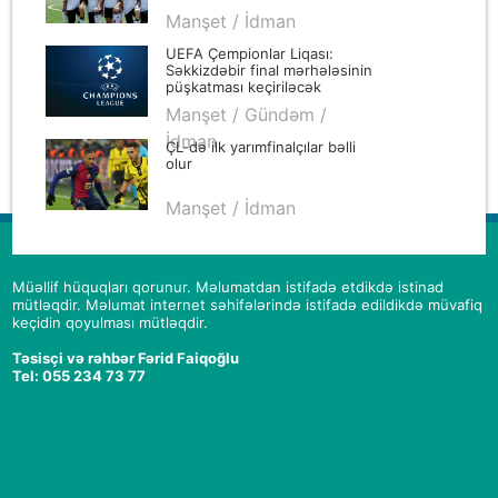
Manşet / İdman
UEFA Çempionlar Liqası:
Səkkizdəbir final mərhələsinin
püşkatması keçiriləcək
Manşet / Gündəm /
İdman
ÇL-də ilk yarımfinalçılar bəlli
olur
Manşet / İdman
Müəllif hüquqları qorunur. Məlumatdan istifadə etdikdə istinad
mütləqdir. Məlumat internet səhifələrində istifadə edildikdə müvafiq
keçidin qoyulması mütləqdir.
Təsisçi və rəhbər Fərid Faiqoğlu
Tel: 055 234 73 77