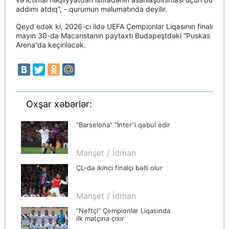
addımı atdıq”, - qurumun məlumatında deyilir.
Qeyd edək ki, 2026-cı ildə UEFA Çempionlar Liqasının finalı
mayın 30-da Macarıstanın paytaxtı Budapeştdəki “Puskas
Arena”da keçiriləcək.
Oxşar xəbərlər:
“Barselona” “İnter”i qəbul edir
Manşet / İdman
ÇL-də ikinci finalçı bəlli olur
Manşet / İdman
“Neftçi” Çempionlar Liqasında
ilk matçına çıxır