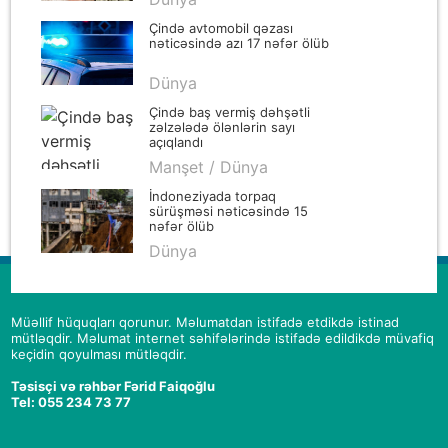
Çində avtomobil qəzası
nəticəsində azı 17 nəfər ölüb
Dünya
Çində baş vermiş dəhşətli
zəlzələdə ölənlərin sayı
açıqlandı
Manşet / Dünya
İndoneziyada torpaq
sürüşməsi nəticəsində 15
nəfər ölüb
Dünya
Müəllif hüquqları qorunur. Məlumatdan istifadə etdikdə istinad
mütləqdir. Məlumat internet səhifələrində istifadə edildikdə müvafiq
keçidin qoyulması mütləqdir.
Təsisçi və rəhbər Fərid Faiqoğlu
Tel: 055 234 73 77