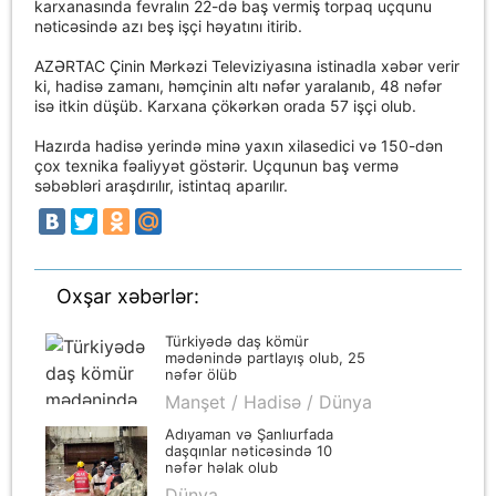
karxanasında fevralın 22-də baş vermiş torpaq uçqunu
nəticəsində azı beş işçi həyatını itirib.
AZƏRTAC Çinin Mərkəzi Televiziyasına istinadla xəbər verir
ki, hadisə zamanı, həmçinin altı nəfər yaralanıb, 48 nəfər
isə itkin düşüb. Karxana çökərkən orada 57 işçi olub.
Hazırda hadisə yerində minə yaxın xilasedici və 150-dən
çox texnika fəaliyyət göstərir. Uçqunun baş vermə
səbəbləri araşdırılır, istintaq aparılır.
Oxşar xəbərlər:
Türkiyədə daş kömür
mədənində partlayış olub, 25
nəfər ölüb
Manşet / Hadisə / Dünya
Adıyaman və Şanlıurfada
daşqınlar nəticəsində 10
nəfər həlak olub
Dünya