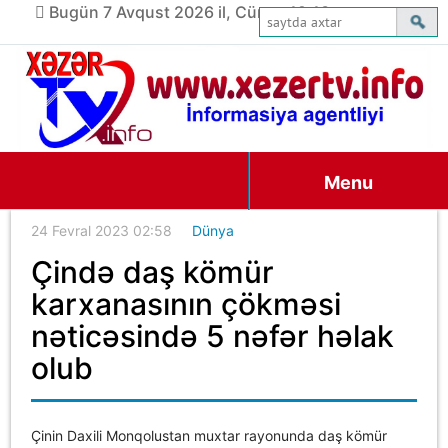
Bugün 7 Avqust 2026 il, Cümə, 19:13
Menu
24 Fevral 2023 02:58
Dünya
Çində daş kömür
karxanasının çökməsi
nəticəsində 5 nəfər həlak
olub
Çinin Daxili Monqolustan muxtar rayonunda daş kömür