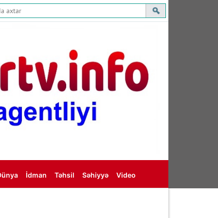
Dünya
İdman
Təhsil
Səhiyyə
Video