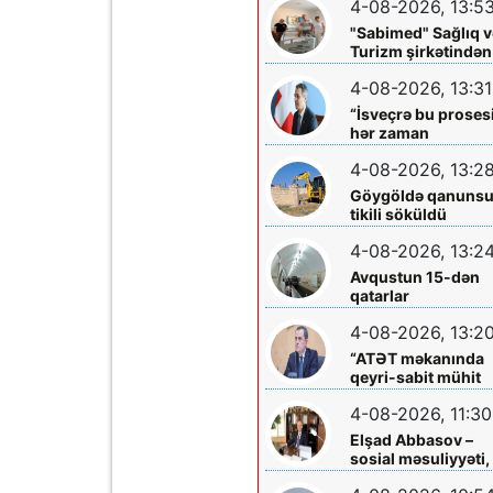
4-08-2026, 13:5
böyüklərin qəlbinə
yol tapan incə qəlbl
"Sabimed" Sağlıq v
söz sərrafı idi...
Turizm şirkətindən
növbəti xeyirxah
4-08-2026, 13:31
addım – Türkiyədə
müalicə alan
“İsveçrə bu proses
körpəyə hərtərəfli
hər zaman
dəstək
dəstəkləməyə
4-08-2026, 13:2
hazırdır”
Göygöldə qanuns
tikili söküldü
4-08-2026, 13:2
Avqustun 15-dən
qatarlar
“Nizami”-“28 May”
4-08-2026, 13:2
arasında
işləməyəcək
“ATƏT məkanında
qeyri-sabit mühit
hökm sürür”
4-08-2026, 11:30
Elşad Abbasov –
sosial məsuliyyəti,
xeyriyyəçiliyi və mil