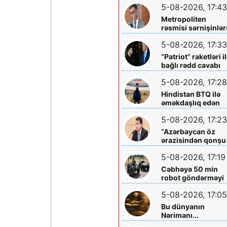
5-08-2026, 17:43
Metropoliten
rəsmisi sərnişinlər
çıxış yolu göstərdi
5-08-2026, 17:33
“Patriot” raketləri i
bağlı rədd cavabı
aldı
5-08-2026, 17:28
Hindistan BTQ ilə
əməkdaşlıq edən
hüquq müdafiəçisi
5-08-2026, 17:23
təhdid edib
“Azərbaycan öz
ərazisindən qonşu
ölkəyə qarşı istifa
5-08-2026, 17:19
olunmasına icazə
verməz”
Cəbhəyə 50 min
robot göndərməyi
planlaşdırırlar
5-08-2026, 17:05
Bu dünyanın
Nərimanı...