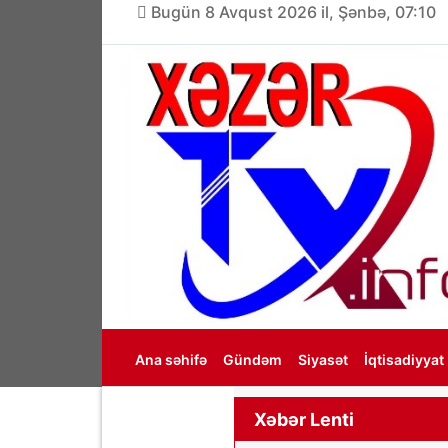
Bugün 8 Avqust 2026 il, Şənbə, 07:10
Ana səhifə
Gündəm
Siyasət
İqtisadiyyat
Haqqımızda
Xəbər Lenti