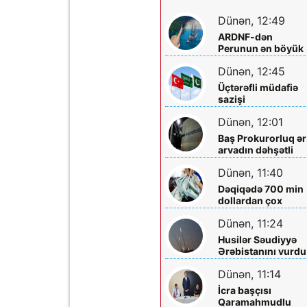
Dünən, 12:49
ARDNF-dən
Perunun ən böyük
şirkətinə investisi
Dünən, 12:45
Üçtərəfli müdafiə
sazişi
imzalayacaqlar
Dünən, 12:01
Baş Prokurorluq ər
arvadın dəhşətli
ölümü ilə bağlı -
Dünən, 11:40
Məlumat yaydı
Dəqiqədə 700 min
dollardan çox
qazanıblar…
Dünən, 11:24
Husilər Səudiyyə
Ərəbistanını vurdu
Yaralılar var
Dünən, 11:14
İcra başçısı
Qaramahmudlu