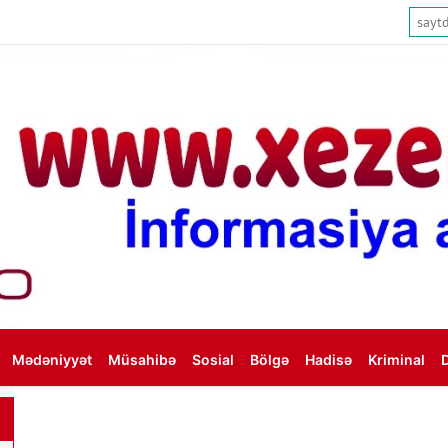
Mədəniyyət
Müsahibə
Sosial
Bölgə
Hadisə
Kriminal