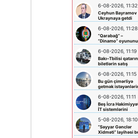
mərkəzlərinə yola
6-08-2026, 11:32
salındılar
Ceyhun Bayramov
Ukraynaya getdi
6-08-2026, 11:28
“Qarabağ” –
“Dinamo” oyunun
biletləri satışa
6-08-2026, 11:19
çıxarılır
Bakı–Tbilisi qatarı
biletlərin satış
müddəti artırılır
6-08-2026, 11:15
Bu gün çimərliyə
getmək istəyənləri
diqqətinə!
6-08-2026, 11:11
Beş İcra Hakimiyyə
İT sistemlərini
“Hökumət
5-08-2026, 18:10
buludu”na köçürd
“Səyyar Gənclər
Xidməti” layihəsi b
dəfə