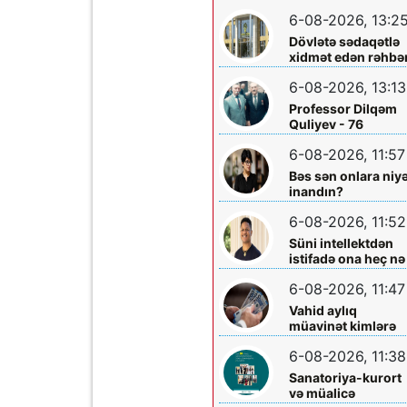
layihəsində...
əməliyyatından
6-08-2026, 13:2
sonra qadının
Dövlətə sədaqətlə
ölümü ilə bağlı
xidmət edən rəhbər
Şəmkir rayon
Şəmkir Elektrik
prokrurluğunda
6-08-2026, 13:13
Şəbəkəsinin rəisi
araşdırma aparılır
Mehman Xəlilovun
Professor Dilqəm
fəaliyyəti
Quliyev - 76
6-08-2026, 11:57
Bəs sən onlara niy
inandın?
6-08-2026, 11:52
Süni intellektdən
istifadə ona heç nə
qazandırmadı...
6-08-2026, 11:47
Vahid aylıq
müavinət kimlərə
verilir? - Dövlət
6-08-2026, 11:38
Komitəsindən
açıqlama vahid-
Sanatoriya-kurort
ayliq-muavinet-
və müalicə
kimlere-verilir