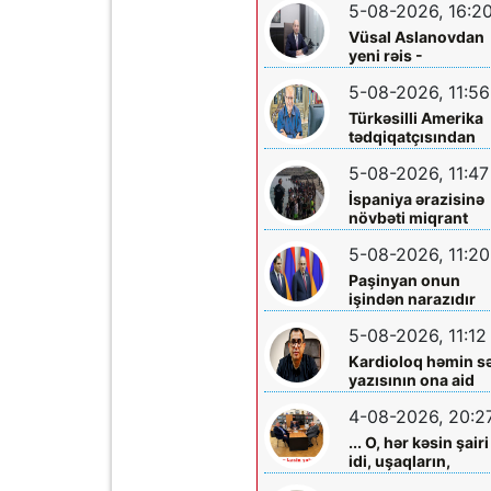
5-08-2026, 16:2
Vüsal Aslanovdan
yeni rəis -
Təyinatları
5-08-2026, 11:56
Türkəsilli Amerika
tədqiqatçısından
Talebinə -
5-08-2026, 11:47
Vardanyanla bağlı
çağırış
İspaniya ərazisinə
növbəti miqrant
axını gözlənilir?
5-08-2026, 11:20
Paşinyan onun
işindən narazıdır
5-08-2026, 11:12
Kardioloq həmin s
yazısının ona aid
olmadığını -
4-08-2026, 20:2
Açıqladı
... O, hər kəsin şairi
idi, uşaqların,
gənclərin,