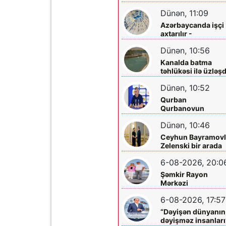
sakinləri ilə görüş
Dünən, 11:09
Azərbaycanda işçi
axtarılır -
Əməkhaqqı 10 min
Dünən, 10:56
manatdır
Kanalda batma
təhlükəsi ilə üzləşd
- Xilas edildi
Dünən, 10:52
Qurban
Qurbanovun
qəzəbinin qarşılığı
Dünən, 10:46
nə olacaq?
Ceyhun Bayramovl
Zelenski bir arada
6-08-2026, 20:0
Şəmkir Rayon
Mərkəzi
Xəstəxanasının
6-08-2026, 17:57
həkimi Ceyhun
Rəsulov və arvadı
“Dəyişən dünyanın
Arzu Əskərovanın
dəyişməz insanları
icra etdiyi mioma