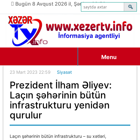
Bugün 8 Avqust 2026 il, Şənbə, 08:50
Menu
23 Mart 2023 22:59
Siyasət
Prezident İlham Əliyev:
Laçın şəhərinin bütün
infrastrukturu yenidən
qurulur
Laçın şəhərinin bütün infrastrukturu – su xətləri,