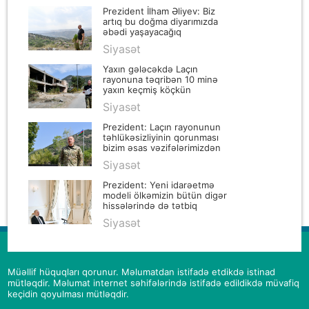
Prezident İlham Əliyev: Biz
artıq bu doğma diyarımızda
əbədi yaşayacağıq
Siyasət
Yaxın gələcəkdə Laçın
rayonuna təqribən 10 minə
yaxın keçmiş köçkün
yerləşdiriləcək
Siyasət
Prezident: Laçın rayonunun
təhlükəsizliyinin qorunması
bizim əsas vəzifələrimizdən
biridir
Siyasət
Prezident: Yeni idarəetmə
modeli ölkəmizin bütün digər
hissələrində də tətbiq
edilməlidir
Siyasət
Müəllif hüquqları qorunur. Məlumatdan istifadə etdikdə istinad
mütləqdir. Məlumat internet səhifələrində istifadə edildikdə müvafiq
keçidin qoyulması mütləqdir.