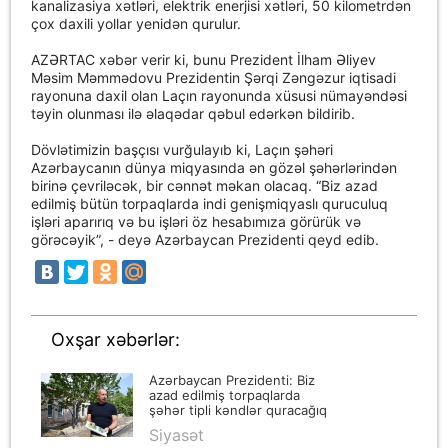
kanalizasiya xətləri, elektrik enerjisi xətləri, 50 kilometrdən
çox daxili yollar yenidən qurulur.
AZƏRTAC xəbər verir ki, bunu Prezident İlham Əliyev
Məsim Məmmədovu Prezidentin Şərqi Zəngəzur iqtisadi
rayonuna daxil olan Laçın rayonunda xüsusi nümayəndəsi
təyin olunması ilə əlaqədar qəbul edərkən bildirib.
Dövlətimizin başçısı vurğulayıb ki, Laçın şəhəri
Azərbaycanın dünya miqyasında ən gözəl şəhərlərindən
birinə çevriləcək, bir cənnət məkan olacaq. “Biz azad
edilmiş bütün torpaqlarda indi genişmiqyaslı quruculuq
işləri aparırıq və bu işləri öz hesabımıza görürük və
görəcəyik”, - deyə Azərbaycan Prezidenti qeyd edib.
Oxşar xəbərlər:
Azərbaycan Prezidenti: Biz
azad edilmiş torpaqlarda
şəhər tipli kəndlər quracağıq
Siyasət