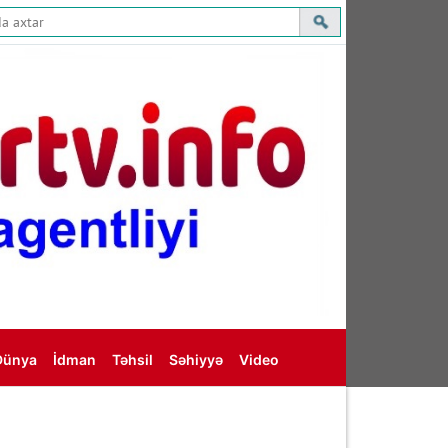
Dünya
İdman
Təhsil
Səhiyyə
Video