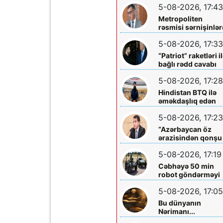
5-08-2026, 17:43
Metropoliten
rəsmisi sərnişinlər
çıxış yolu göstərdi
5-08-2026, 17:33
“Patriot” raketləri i
bağlı rədd cavabı
aldı
5-08-2026, 17:28
Hindistan BTQ ilə
əməkdaşlıq edən
hüquq müdafiəçisi
5-08-2026, 17:23
təhdid edib
“Azərbaycan öz
ərazisindən qonşu
ölkəyə qarşı istifa
5-08-2026, 17:19
olunmasına icazə
verməz”
Cəbhəyə 50 min
robot göndərməyi
planlaşdırırlar
5-08-2026, 17:05
Bu dünyanın
Nərimanı...