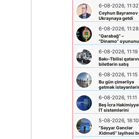
mərkəzlərinə yola
6-08-2026, 11:32
salındılar
Ceyhun Bayramov
Ukraynaya getdi
6-08-2026, 11:28
“Qarabağ” –
“Dinamo” oyunun
biletləri satışa
6-08-2026, 11:19
çıxarılır
Bakı–Tbilisi qatarı
biletlərin satış
müddəti artırılır
6-08-2026, 11:15
Bu gün çimərliyə
getmək istəyənləri
diqqətinə!
6-08-2026, 11:11
Beş İcra Hakimiyyə
İT sistemlərini
“Hökumət
5-08-2026, 18:10
buludu”na köçürd
“Səyyar Gənclər
Xidməti” layihəsi b
dəfə