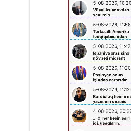
5-08-2026, 16:2
Vüsal Aslanovdan
yeni rəis -
Təyinatları
5-08-2026, 11:56
Türkəsilli Amerika
tədqiqatçısından
Talebinə -
5-08-2026, 11:47
Vardanyanla bağlı
çağırış
İspaniya ərazisinə
növbəti miqrant
axını gözlənilir?
5-08-2026, 11:20
Paşinyan onun
işindən narazıdır
5-08-2026, 11:12
Kardioloq həmin s
yazısının ona aid
olmadığını -
4-08-2026, 20:2
Açıqladı
... O, hər kəsin şairi
idi, uşaqların,
gənclərin,