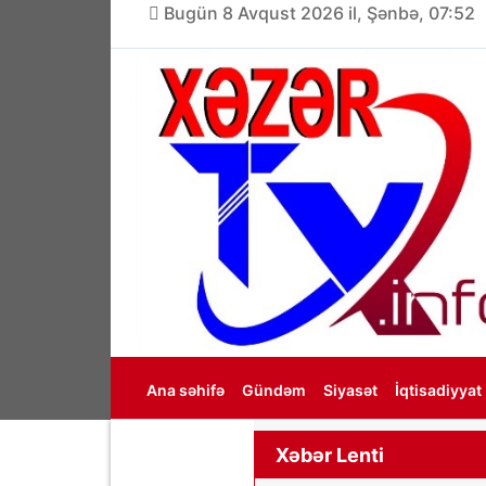
Bugün 8 Avqust 2026 il, Şənbə, 07:52
Ana səhifə
Gündəm
Siyasət
İqtisadiyyat
Haqqımızda
Xəbər Lenti