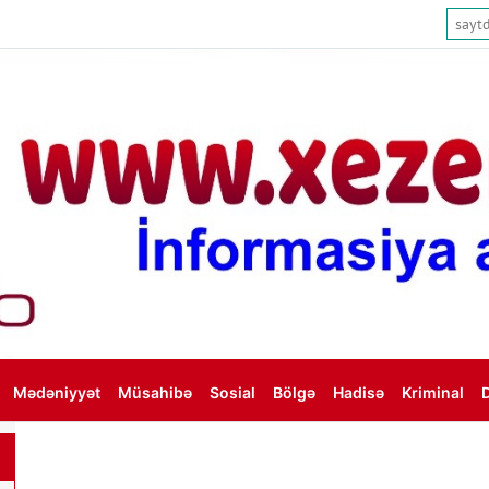
Mədəniyyət
Müsahibə
Sosial
Bölgə
Hadisə
Kriminal