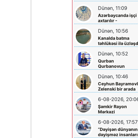
sakinləri ilə görüş
Dünən, 11:09
Azərbaycanda işçi
axtarılır -
Əməkhaqqı 10 min
Dünən, 10:56
manatdır
Kanalda batma
təhlükəsi ilə üzləşd
- Xilas edildi
Dünən, 10:52
Qurban
Qurbanovun
qəzəbinin qarşılığı
Dünən, 10:46
nə olacaq?
Ceyhun Bayramovl
Zelenski bir arada
6-08-2026, 20:0
Şəmkir Rayon
Mərkəzi
Xəstəxanasının
6-08-2026, 17:57
həkimi Ceyhun
Rəsulov və arvadı
“Dəyişən dünyanın
Arzu Əskərovanın
dəyişməz insanları
icra etdiyi mioma