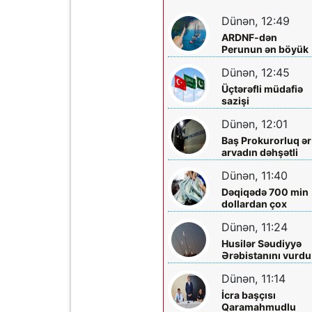
Dünən, 12:49
ARDNF-dən
Perunun ən böyük
şirkətinə investisi
Dünən, 12:45
Üçtərəfli müdafiə
sazişi
imzalayacaqlar
Dünən, 12:01
Baş Prokurorluq ər
arvadın dəhşətli
ölümü ilə bağlı -
Dünən, 11:40
Məlumat yaydı
Dəqiqədə 700 min
dollardan çox
qazanıblar…
Dünən, 11:24
Husilər Səudiyyə
Ərəbistanını vurdu
Yaralılar var
Dünən, 11:14
İcra başçısı
Qaramahmudlu