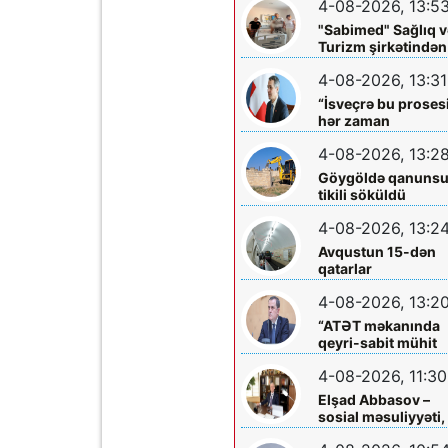
4-08-2026, 13:5
böyüklərin qəlbinə
yol tapan incə qəlbl
"Sabimed" Sağlıq v
söz sərrafı idi...
Turizm şirkətindən
növbəti xeyirxah
4-08-2026, 13:31
addım – Türkiyədə
müalicə alan
“İsveçrə bu proses
körpəyə hərtərəfli
hər zaman
dəstək
dəstəkləməyə
4-08-2026, 13:2
hazırdır”
Göygöldə qanuns
tikili söküldü
4-08-2026, 13:2
Avqustun 15-dən
qatarlar
“Nizami”-“28 May”
4-08-2026, 13:2
arasında
işləməyəcək
“ATƏT məkanında
qeyri-sabit mühit
hökm sürür”
4-08-2026, 11:30
Elşad Abbasov –
sosial məsuliyyəti,
xeyriyyəçiliyi və mil