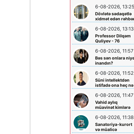
layihəsində...
əməliyyatından
6-08-2026, 13:2
sonra qadının
Dövlətə sədaqətlə
ölümü ilə bağlı
xidmət edən rəhbər
Şəmkir rayon
Şəmkir Elektrik
prokrurluğunda
6-08-2026, 13:13
Şəbəkəsinin rəisi
araşdırma aparılır
Mehman Xəlilovun
Professor Dilqəm
fəaliyyəti
Quliyev - 76
6-08-2026, 11:57
Bəs sən onlara niy
inandın?
6-08-2026, 11:52
Süni intellektdən
istifadə ona heç nə
qazandırmadı...
6-08-2026, 11:47
Vahid aylıq
müavinət kimlərə
verilir? - Dövlət
6-08-2026, 11:38
Komitəsindən
açıqlama vahid-
Sanatoriya-kurort
ayliq-muavinet-
və müalicə
kimlere-verilir