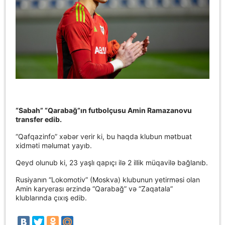
“Sabah” “Qarabağ”ın futbolçusu Amin Ramazanovu
transfer edib.
“Qafqazinfo” xəbər verir ki, bu haqda klubun mətbuat
xidməti məlumat yayıb.
Qeyd olunub ki, 23 yaşlı qapıçı ilə 2 illik müqavilə bağlanıb.
Rusiyanın “Lokomotiv” (Moskva) klubunun yetirməsi olan
Amin karyerası ərzində “Qarabağ” və “Zaqatala”
klublarında çıxış edib.