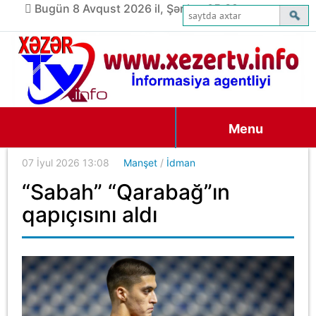
Bugün 8 Avqust 2026 il, Şənbə, 05:39
Menu
07 İyul 2026 13:08
Manşet
/
İdman
“Sabah” “Qarabağ”ın
qapıçısını aldı