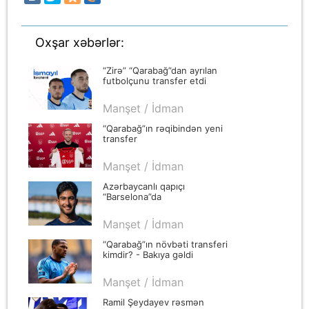
Oxşar xəbərlər:
“Zirə” “Qarabağ”dan ayrılan
futbolçunu transfer etdi
Manşet / İdman
“Qarabağ”ın rəqibindən yeni
transfer
Manşet / İdman
Azərbaycanlı qapıçı
“Barselona”da
Manşet / İdman
“Qarabağ”ın növbəti transferi
kimdir? - Bakıya gəldi
Manşet / İdman
Ramil Şeydayev rəsmən