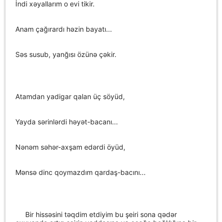
İndi xəyallarım o evi tikir.
Anam çağırardı həzin bayatı...
Səs susub, yanğısı özünə çəkir.
Atamdan yadigar qalan üç söyüd,
Yayda sərinlərdi həyət-bacanı...
Nənəm səhər-axşam edərdi öyüd,
Mənsə dinc qoymazdım qardaş-bacını...
Bir hissəsini təqdim etdiyim bu şeiri sona qədər