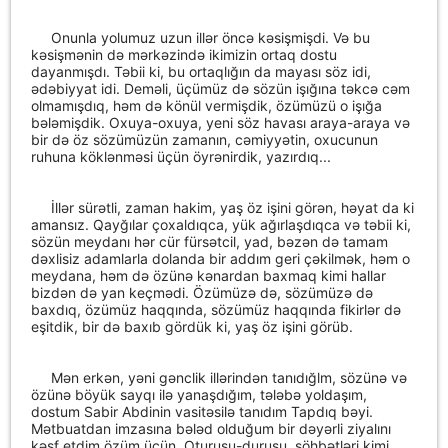
Onunla yolumuz uzun illər öncə kəsişmişdi. Və bu
kəsişmənin də mərkəzində ikimizin ortaq dostu
dayanmışdı. Təbii ki, bu ortaqlığın da mayası söz idi,
ədəbiyyat idi. Deməli, üçümüz də sözün işığına təkcə cəm
olmamışdıq, həm də könül vermişdik, özümüzü o işığa
bələmişdik. Oxuya-oxuya, yeni söz havası araya-araya və
bir də öz sözümüzün zamanın, cəmiyyətin, oxucunun
ruhuna köklənməsi üçün öyrənirdik, yazırdıq...
İllər sürətli, zaman hakim, yaş öz işini görən, həyat da ki
amansız. Qayğılar çoxaldıqca, yük ağırlaşdıqca və təbii ki,
sözün meydanı hər cür fürsətcil, yad, bəzən də tamam
dəxlisiz adamlarla dolanda bir addım geri çəkilmək, həm o
meydana, həm də özünə kənardan baxmaq kimi hallar
bizdən də yan keçmədi. Özümüzə də, sözümüzə də
baxdıq, özümüz haqqında, sözümüz haqqında fikirlər də
eşitdik, bir də baxıb gördük ki, yaş öz işini görüb.
Mən erkən, yəni gənclik illərindən tanıdığlm, sözünə və
özünə böyük sayqı ilə yanaşdığım, tələbə yoldaşım,
dostum Sabir Abdinin vasitəsilə tanıdım Tapdıq bəyi.
Mətbuatdan imzasına bələd olduğum bir dəyərli ziyalını
kəşf etdim özüm üçün. Oturuşu-duruşu, söhbətləri kimi