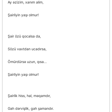
Ay əzizim, xanım alim,
Şairliyin yaşı olmur!
Şair özü qocalsa da,
Sözü vaxtdan ucadırsa,
Ömürdürsə uzun, qısa...
Şairliyin yaşı olmur!
Şairlik hiss, hal, məqamdır,
Gah dərvişlik, gah şamandır.