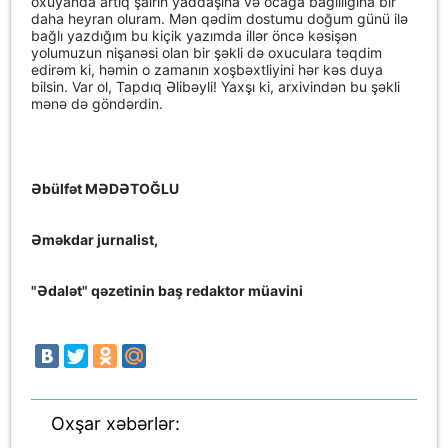
oxuyanda artıq şairin yaddaşına və ocağa bağlılığına bir
daha heyran oluram. Mən qədim dostumu doğum günü ilə
bağlı yazdığım bu kiçik yazımda illər öncə kəsişən
yolumuzun nişanəsi olan bir şəkli də oxuculara təqdim
edirəm ki, həmin o zamanın xoşbəxtliyini hər kəs duya
bilsin. Var ol, Tapdıq Əlibəyli! Yaxşı ki, arxivindən bu şəkli
mənə də göndərdin.
Əbülfət MƏDƏTOĞLU
Əməkdar jurnalist,
"Ədalət" qəzetinin baş redaktor müavini
Oxşar xəbərlər: