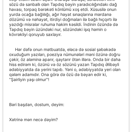
sözü də sanballı olan Tapdıq bəyin yaradıcılığındakı dağ
havası, torpaq bərəkəti könlümü xoş etdi. Xüsusilə onun
yurda ocağa bağlılığı, ağır həyat sınaqlarına mərdanə
dözümü və nəhayət, itirdiyi doğmaları ilə bağlı hıçqırtı ilə
yazdığı misralar ruhuma hakim kəsildi. İndinin özündə də
Tapdıq bəyin üzündəki nur, sözündəki işıq həmin o
kövrəkliyi qoruyub saxlayır.
Hər dəfə onun mətbuatda, eləcə də sosial şəbəkədə
oxuduğum yazıları, poeziya nümunələri məni özünə doğru
çəkir, öz aləminə aparır, qaytarır ötən illərə. Onda bir daha
hiss edirəm ki, özünü və öz sözünü yazan Tapdıq Əlibəyli
ədəbiyyatda da yerini tapıb. Yəni o, ədəbiyyatda yeri olan
qələm adamıdır. Ona görə də özü də bəyan edir ki,
"Şairliyin yaşı olmur"!
Bəri başdan, dostum, deyim:
Xətrinə mən necə dəyim?