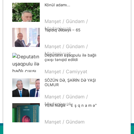
Könül adamı...
Manşet / Gündəm /
Mədəniyyət
Tapdıq Əlibəyli – 65
Manşet / Gündəm /
Mədəniyyət
Deputatın uşaqpulu ilə bağlı
çıxışı tənqid edildi
Manşet / Cəmiyyət
SÖZÜN DƏ, ŞAİRİN DƏ YAŞI
OLMUR
Manşet / Gündəm /
Mədəniyyət
YENİ NƏŞR - "E ş q n a m ə"
Manşet / Gündəm