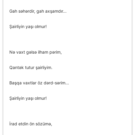
Gah səhərdir, gah axşamdır...
Şairliyin yaşı olmur!
Nə vaxt gəlsə ilham pərim,
Qantək tutur şairliyim.
Başqa vaxtlar öz dərd-sərim...
Şairliyin yaşı olmur!
İrad etdin ön sözümə,