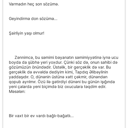
Varmadın heç son sözümə.
Geyindirmə don sözümə...
Şairliyin yaşı olmur!
Zənnimcə, bu səmimi bəyanatın səmimiyyətinə iynə ucu
boyda da şübhə yeri yoxdur. Çünki söz də, onun sahibi də
gözümüzün önündədir. Üstəlik, bir gerçəklik də var. Bu
gerçəklik də əvvəldə dediyim kimi, Tapdıq Əlibəylinin
yaddaşıdır. O, dünənin üstünə xətt çəkmir, dünəndən
qopub ayrılmır. Özü ilə gətirdiyi dünəni bu günün işığında
yeni çalarda yeni biçimdə biz oxuculara təqdim edir.
Məsələn:
Bir vaxt bir ev vardı bağlı-bağatlı...