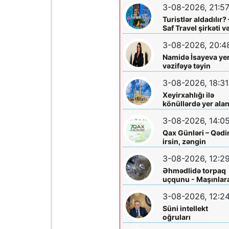
3-08-2026, 21:5
Turistlər aldadılır? 
Saf Travel şirkəti v
Nabran turu ilə bağ
3-08-2026, 20:4
ciddi iddialar
araşdırılmalıdır
Namidə İsayeva ye
vəzifəyə təyin
olundu
3-08-2026, 18:31
Xeyirxahlığı ilə
könüllərdə yer ala
Heydər müəllimə
3-08-2026, 14:0
şəfa diləyirik
Qax Günləri – Qəd
irsin, zəngin
mədəniyyətin və
3-08-2026, 12:2
müasir inkişafın
bayramı
Əhmədlidə torpaq
uçqunu - Maşınlar
zərər dəydi
3-08-2026, 12:2
Süni intellekt
oğruları