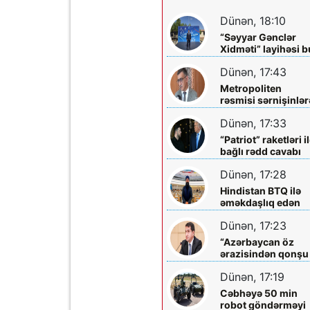
Dünən, 18:10
“Səyyar Gənclər
Xidməti” layihəsi b
dəfə
Dünən, 17:43
Metropoliten
rəsmisi sərnişinlər
çıxış yolu göstərdi
Dünən, 17:33
“Patriot” raketləri i
bağlı rədd cavabı
aldı
Dünən, 17:28
Hindistan BTQ ilə
əməkdaşlıq edən
hüquq müdafiəçisi
Dünən, 17:23
təhdid edib
“Azərbaycan öz
ərazisindən qonşu
ölkəyə qarşı istifa
Dünən, 17:19
olunmasına icazə
verməz”
Cəbhəyə 50 min
robot göndərməyi