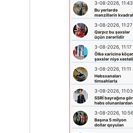
3-08-2026, 11:43
Bu yerlərdə
mənzillərin kvadrat
7 min oldu
3-08-2026, 11:27
Qarpız bu şəxslər
üçün zərərlidir
3-08-2026, 11:17
Ölkə xaricinə köçə
şəxslər niyə xəstəl
tapırlar?
3-08-2026, 11:11
Həbsxanaları
timsahlarla
mühafizə etmək
3-08-2026, 11:03
planı - Qalmaqal
yaratdı
SSRİ bayrağına gö
həbs olunanlardan
biri Elçin Bayramlı
3-08-2026, 10:5
imiş
Başına 5 milyon
dollar qoyulan
“Ponço” belə həbs