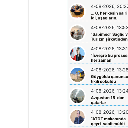
olmadığını -
4-08-2026, 20:2
Açıqladı
... O, hər kəsin şairi
idi, uşaqların,
gənclərin,
4-08-2026, 13:5
böyüklərin qəlbinə
yol tapan incə qəlbl
"Sabimed" Sağlıq v
söz sərrafı idi...
Turizm şirkətindən
növbəti xeyirxah
4-08-2026, 13:31
addım – Türkiyədə
müalicə alan
“İsveçrə bu proses
körpəyə hərtərəfli
hər zaman
dəstək
dəstəkləməyə
4-08-2026, 13:2
hazırdır”
Göygöldə qanuns
tikili söküldü
4-08-2026, 13:2
Avqustun 15-dən
qatarlar
“Nizami”-“28 May”
4-08-2026, 13:2
arasında
işləməyəcək
“ATƏT məkanında
qeyri-sabit mühit