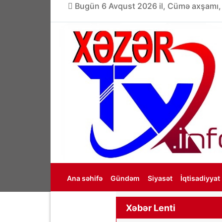
Bugün 6 Avqust 2026 il, Cümə axşamı,
Ana səhifə
Gündəm
Siyasət
İqtisadiyyat
Haqqımızda
Xəbər Lenti