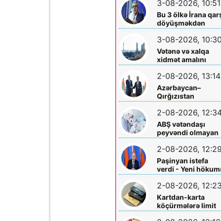
3-08-2026, 10:51
edildi
Bu 3 ölkə İrana qar
döyüşməkdən
imtina etdi - XİN
3-08-2026, 10:3
rəsmisi açıqladı
Vətənə və xalqa
xidmət amalını
yaşadan iş adamı –
2-08-2026, 13:14
Üzeyir İsmayılov
Azərbaycan–
Qırğızıstan
münasibətləri Orta
2-08-2026, 12:3
Dəhlizin inkişafına
təkan verir
ABŞ vətəndaşı
peyvəndi olmayan
nadir virusa yolux
2-08-2026, 12:2
Paşinyan istefa
verdi - Yeni hökum
formalaşdırılır
2-08-2026, 12:2
Kartdan-karta
köçürmələrə limit
qoyuldu