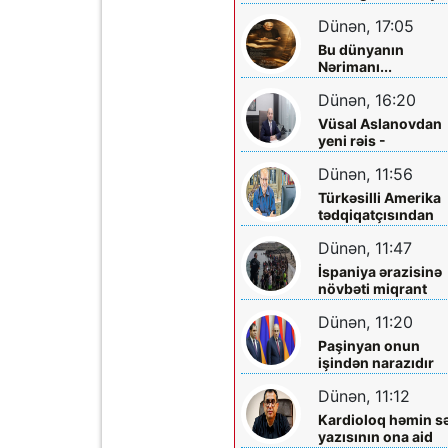
planlaşdırırlar
Dünən, 17:05
Bu dünyanın
Nərimanı...
Dünən, 16:20
Vüsal Aslanovdan
yeni rəis -
Təyinatları
Dünən, 11:56
Türkəsilli Amerika
tədqiqatçısından
Talebinə -
Dünən, 11:47
Vardanyanla bağlı
çağırış
İspaniya ərazisinə
növbəti miqrant
axını gözlənilir?
Dünən, 11:20
Paşinyan onun
işindən narazıdır
Dünən, 11:12
Kardioloq həmin s
yazısının ona aid