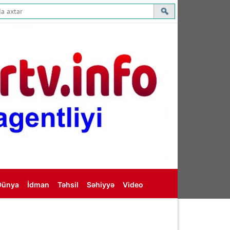
Dünya
İdman
Təhsil
Səhiyyə
Video