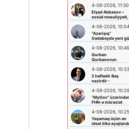
hökm sürür”
4-08-2026, 11:30
Elşad Abbasov –
sosial məsuliyyəti,
xeyriyyəçiliyi və mil
4-08-2026, 10:5
dəyərlərə bağlılığı
ilə seçilən nüfuzlu
“Azərişıq”
rəhbər
Gədəbəydə yeni g
mərkəzləri
4-08-2026, 10:4
quraşdırdı
Qurban
Qurbanovun
mətbuat konfransı
4-08-2026, 10:3
Bakıda olacaq
2 həftədir Baş
nazirdir -
Məzuniyyətə çıxır
4-08-2026, 10:2
“MyGov” üzərində
FHN-ə müraciət
etmək olacaq
4-08-2026, 10:2
Yaşamaq üçün ən
ideal ölkə açıqland