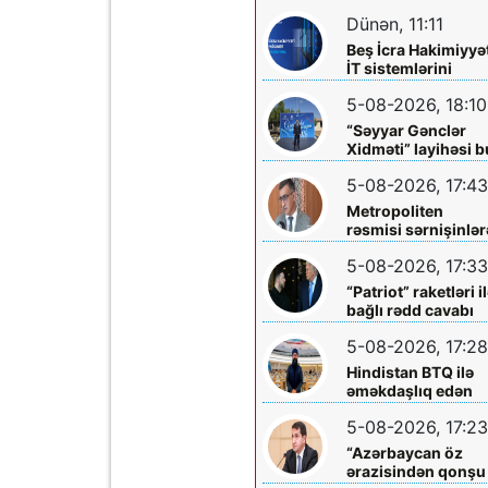
diqqətinə!
Dünən, 11:11
Beş İcra Hakimiyyə
İT sistemlərini
“Hökumət
5-08-2026, 18:10
buludu”na köçürd
“Səyyar Gənclər
Xidməti” layihəsi b
dəfə
5-08-2026, 17:43
Metropoliten
rəsmisi sərnişinlər
çıxış yolu göstərdi
5-08-2026, 17:33
“Patriot” raketləri i
bağlı rədd cavabı
aldı
5-08-2026, 17:28
Hindistan BTQ ilə
əməkdaşlıq edən
hüquq müdafiəçisi
5-08-2026, 17:23
təhdid edib
“Azərbaycan öz
ərazisindən qonşu