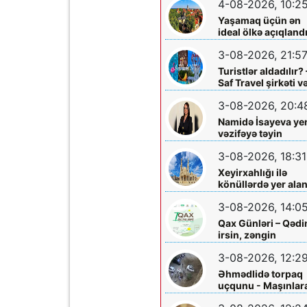
4-08-2026, 10:2
Yaşamaq üçün ən
ideal ölkə açıqland
3-08-2026, 21:5
Turistlər aldadılır? 
Saf Travel şirkəti v
Nabran turu ilə bağ
3-08-2026, 20:4
ciddi iddialar
araşdırılmalıdır
Namidə İsayeva ye
vəzifəyə təyin
olundu
3-08-2026, 18:31
Xeyirxahlığı ilə
könüllərdə yer ala
Heydər müəllimə
3-08-2026, 14:0
şəfa diləyirik
Qax Günləri – Qəd
irsin, zəngin
mədəniyyətin və
3-08-2026, 12:2
müasir inkişafın
bayramı
Əhmədlidə torpaq
uçqunu - Maşınlar
zərər dəydi