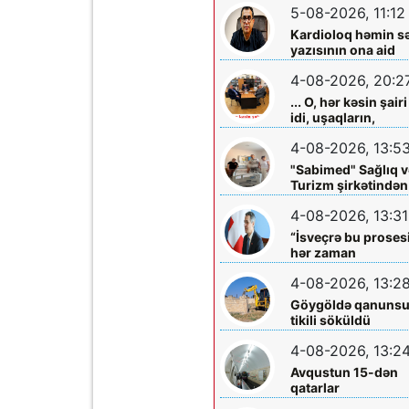
5-08-2026, 11:12
Kardioloq həmin s
yazısının ona aid
olmadığını -
4-08-2026, 20:2
Açıqladı
... O, hər kəsin şairi
idi, uşaqların,
gənclərin,
4-08-2026, 13:5
böyüklərin qəlbinə
yol tapan incə qəlbl
"Sabimed" Sağlıq v
söz sərrafı idi...
Turizm şirkətindən
növbəti xeyirxah
4-08-2026, 13:31
addım – Türkiyədə
müalicə alan
“İsveçrə bu proses
körpəyə hərtərəfli
hər zaman
dəstək
dəstəkləməyə
4-08-2026, 13:2
hazırdır”
Göygöldə qanuns
tikili söküldü
4-08-2026, 13:2
Avqustun 15-dən
qatarlar
“Nizami”-“28 May”