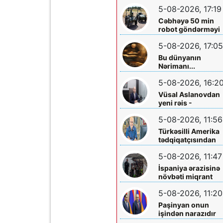
ölkəyə qarşı istifa
5-08-2026, 17:19
olunmasına icazə
verməz”
Cəbhəyə 50 min
robot göndərməyi
planlaşdırırlar
5-08-2026, 17:05
Bu dünyanın
Nərimanı...
5-08-2026, 16:2
Vüsal Aslanovdan
yeni rəis -
Təyinatları
5-08-2026, 11:56
Türkəsilli Amerika
tədqiqatçısından
Talebinə -
5-08-2026, 11:47
Vardanyanla bağlı
çağırış
İspaniya ərazisinə
növbəti miqrant
axını gözlənilir?
5-08-2026, 11:20
Paşinyan onun
işindən narazıdır