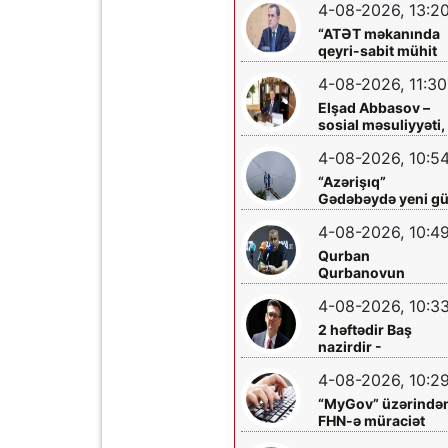
4-08-2026, 13:2
arasında
işləməyəcək
“ATƏT məkanında
qeyri-sabit mühit
hökm sürür”
4-08-2026, 11:30
Elşad Abbasov –
sosial məsuliyyəti,
xeyriyyəçiliyi və mil
4-08-2026, 10:5
dəyərlərə bağlılığı
ilə seçilən nüfuzlu
“Azərişıq”
rəhbər
Gədəbəydə yeni g
mərkəzləri
4-08-2026, 10:4
quraşdırdı
Qurban
Qurbanovun
mətbuat konfransı
4-08-2026, 10:3
Bakıda olacaq
2 həftədir Baş
nazirdir -
Məzuniyyətə çıxır
4-08-2026, 10:2
“MyGov” üzərində
FHN-ə müraciət
etmək olacaq