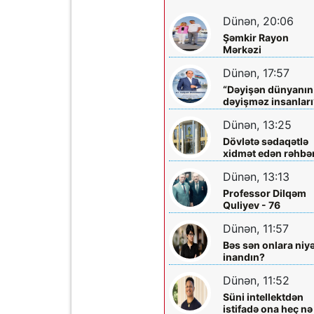
Dünən, 20:06
Şəmkir Rayon
Mərkəzi
Xəstəxanasının
Dünən, 17:57
həkimi Ceyhun
Rəsulov və arvadı
“Dəyişən dünyanın
Arzu Əskərovanın
dəyişməz insanları
icra etdiyi mioma
layihəsində...
əməliyyatından
Dünən, 13:25
sonra qadının
Dövlətə sədaqətlə
ölümü ilə bağlı
xidmət edən rəhbər
Şəmkir rayon
Şəmkir Elektrik
prokrurluğunda
Dünən, 13:13
Şəbəkəsinin rəisi
araşdırma aparılır
Mehman Xəlilovun
Professor Dilqəm
fəaliyyəti
Quliyev - 76
Dünən, 11:57
Bəs sən onlara niy
inandın?
Dünən, 11:52
Süni intellektdən
istifadə ona heç nə