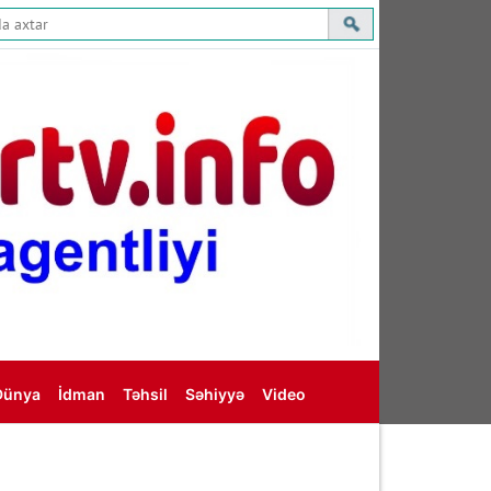
Dünya
İdman
Təhsil
Səhiyyə
Video