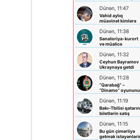
qazandırmadı...
Dünən, 11:47
Vahid aylıq
müavinət kimlərə
verilir? - Dövlət
Dünən, 11:38
Komitəsindən
açıqlama vahid-
Sanatoriya-kurort
ayliq-muavinet-
və müalicə
kimlere-verilir
mərkəzlərinə yola
Dünən, 11:32
salındılar
Ceyhun Bayramov
Ukraynaya getdi
Dünən, 11:28
“Qarabağ” –
“Dinamo” oyunun
biletləri satışa
Dünən, 11:19
çıxarılır
Bakı–Tbilisi qatarı
biletlərin satış
müddəti artırılır
Dünən, 11:15
Bu gün çimərliyə
getmək istəyənləri