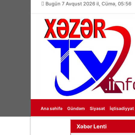
Bugün 7 Avqust 2026 il, Cümə, 05:56
Ana səhifə
Gündəm
Siyasət
İqtisadiyyat
Haqqımızda
Xəbər Lenti