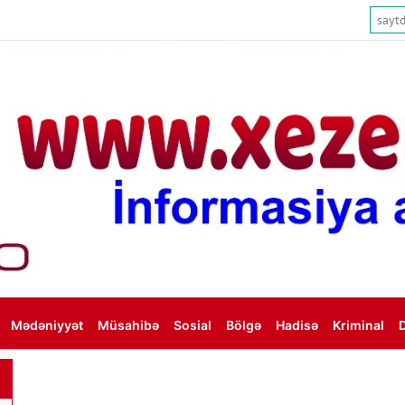
Mədəniyyət
Müsahibə
Sosial
Bölgə
Hadisə
Kriminal