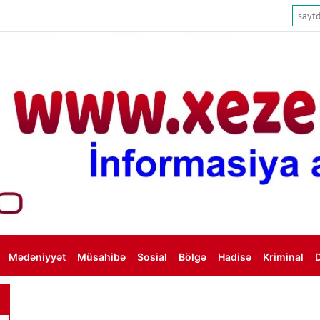
Mədəniyyət
Müsahibə
Sosial
Bölgə
Hadisə
Kriminal