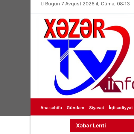
Bugün 7 Avqust 2026 il, Cümə, 08:13
Ana səhifə
Gündəm
Siyasət
İqtisadiyyat
Haqqımızda
Xəbər Lenti