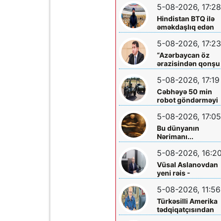
5-08-2026, 17:28
Hindistan BTQ ilə
əməkdaşlıq edən
hüquq müdafiəçisi
5-08-2026, 17:23
təhdid edib
“Azərbaycan öz
ərazisindən qonşu
ölkəyə qarşı istifa
5-08-2026, 17:19
olunmasına icazə
verməz”
Cəbhəyə 50 min
robot göndərməyi
planlaşdırırlar
5-08-2026, 17:05
Bu dünyanın
Nərimanı...
5-08-2026, 16:2
Vüsal Aslanovdan
yeni rəis -
Təyinatları
5-08-2026, 11:56
Türkəsilli Amerika
tədqiqatçısından
Talebinə -