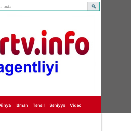
Dünya
İdman
Təhsil
Səhiyyə
Video