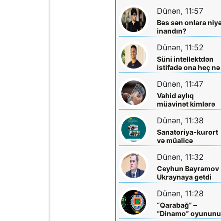
Dünən, 11:57
Bəs sən onlara niy
inandın?
Dünən, 11:52
Süni intellektdən
istifadə ona heç nə
qazandırmadı...
Dünən, 11:47
Vahid aylıq
müavinət kimlərə
verilir? - Dövlət
Dünən, 11:38
Komitəsindən
açıqlama vahid-
Sanatoriya-kurort
ayliq-muavinet-
və müalicə
kimlere-verilir
mərkəzlərinə yola
Dünən, 11:32
salındılar
Ceyhun Bayramov
Ukraynaya getdi
Dünən, 11:28
“Qarabağ” –
“Dinamo” oyunun