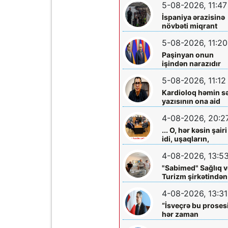
5-08-2026, 11:47
Vardanyanla bağlı
çağırış
İspaniya ərazisinə
növbəti miqrant
axını gözlənilir?
5-08-2026, 11:20
Paşinyan onun
işindən narazıdır
5-08-2026, 11:12
Kardioloq həmin s
yazısının ona aid
olmadığını -
4-08-2026, 20:2
Açıqladı
... O, hər kəsin şairi
idi, uşaqların,
gənclərin,
4-08-2026, 13:5
böyüklərin qəlbinə
yol tapan incə qəlbl
"Sabimed" Sağlıq v
söz sərrafı idi...
Turizm şirkətindən
növbəti xeyirxah
4-08-2026, 13:31
addım – Türkiyədə
müalicə alan
“İsveçrə bu proses
körpəyə hərtərəfli
hər zaman
dəstək
dəstəkləməyə