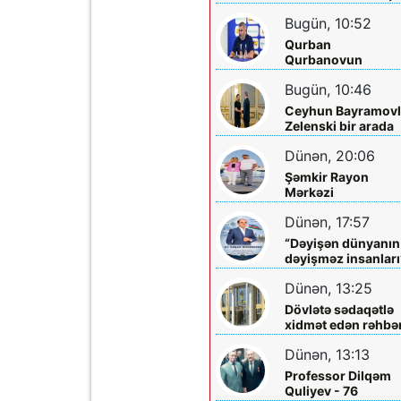
- Xilas edildi
Bugün, 10:52
Qurban
Qurbanovun
qəzəbinin qarşılığı
Bugün, 10:46
nə olacaq?
Ceyhun Bayramovl
Zelenski bir arada
Dünən, 20:06
Şəmkir Rayon
Mərkəzi
Xəstəxanasının
Dünən, 17:57
həkimi Ceyhun
Rəsulov və arvadı
“Dəyişən dünyanın
Arzu Əskərovanın
dəyişməz insanları
icra etdiyi mioma
layihəsində...
əməliyyatından
Dünən, 13:25
sonra qadının
Dövlətə sədaqətlə
ölümü ilə bağlı
xidmət edən rəhbər
Şəmkir rayon
Şəmkir Elektrik
prokrurluğunda
Dünən, 13:13
Şəbəkəsinin rəisi
araşdırma aparılır
Mehman Xəlilovun
Professor Dilqəm
fəaliyyəti
Quliyev - 76