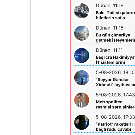
biletləri satışa
Dünən, 11:19
çıxarılır
Bakı–Tbilisi qatarı
biletlərin satış
müddəti artırılır
Dünən, 11:15
Bu gün çimərliyə
getmək istəyənləri
diqqətinə!
Dünən, 11:11
Beş İcra Hakimiyyə
İT sistemlərini
“Hökumət
5-08-2026, 18:10
buludu”na köçürd
“Səyyar Gənclər
Xidməti” layihəsi b
dəfə
5-08-2026, 17:43
Metropoliten
rəsmisi sərnişinlər
çıxış yolu göstərdi
5-08-2026, 17:33
“Patriot” raketləri i
bağlı rədd cavabı
aldı