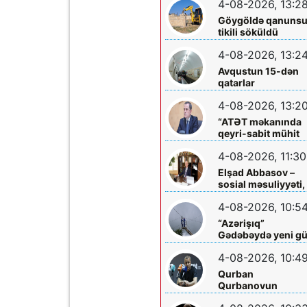
4-08-2026, 13:2
hazırdır”
Göygöldə qanuns
tikili söküldü
4-08-2026, 13:2
Avqustun 15-dən
qatarlar
“Nizami”-“28 May”
4-08-2026, 13:2
arasında
işləməyəcək
“ATƏT məkanında
qeyri-sabit mühit
hökm sürür”
4-08-2026, 11:30
Elşad Abbasov –
sosial məsuliyyəti,
xeyriyyəçiliyi və mil
4-08-2026, 10:5
dəyərlərə bağlılığı
ilə seçilən nüfuzlu
“Azərişıq”
rəhbər
Gədəbəydə yeni g
mərkəzləri
4-08-2026, 10:4
quraşdırdı
Qurban
Qurbanovun
mətbuat konfransı