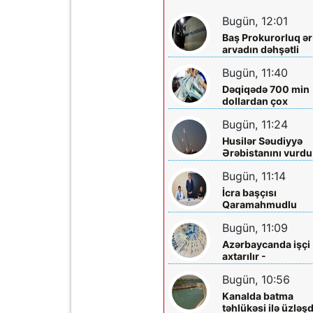
Bugün, 12:01
Baş Prokurorluq ər
arvadın dəhşətli
ölümü ilə bağlı -
Bugün, 11:40
Məlumat yaydı
Dəqiqədə 700 min
dollardan çox
qazanıblar…
Bugün, 11:24
Husilər Səudiyyə
Ərəbistanını vurdu
Yaralılar var
Bugün, 11:14
İcra başçısı
Qaramahmudlu
sakinləri ilə görüş
Bugün, 11:09
Azərbaycanda işçi
axtarılır -
Əməkhaqqı 10 min
Bugün, 10:56
manatdır
Kanalda batma
təhlükəsi ilə üzləşd