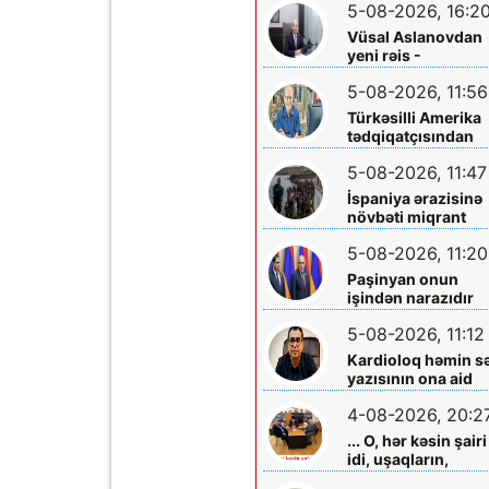
5-08-2026, 16:2
Vüsal Aslanovdan
yeni rəis -
Təyinatları
5-08-2026, 11:56
Türkəsilli Amerika
tədqiqatçısından
Talebinə -
5-08-2026, 11:47
Vardanyanla bağlı
çağırış
İspaniya ərazisinə
növbəti miqrant
axını gözlənilir?
5-08-2026, 11:20
Paşinyan onun
işindən narazıdır
5-08-2026, 11:12
Kardioloq həmin s
yazısının ona aid
olmadığını -
4-08-2026, 20:2
Açıqladı
... O, hər kəsin şairi
idi, uşaqların,
gənclərin,