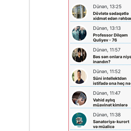
layihəsində...
əməliyyatından
Dünən, 13:25
sonra qadının
Dövlətə sədaqətlə
ölümü ilə bağlı
xidmət edən rəhbər
Şəmkir rayon
Şəmkir Elektrik
prokrurluğunda
Dünən, 13:13
Şəbəkəsinin rəisi
araşdırma aparılır
Mehman Xəlilovun
Professor Dilqəm
fəaliyyəti
Quliyev - 76
Dünən, 11:57
Bəs sən onlara niy
inandın?
Dünən, 11:52
Süni intellektdən
istifadə ona heç nə
qazandırmadı...
Dünən, 11:47
Vahid aylıq
müavinət kimlərə
verilir? - Dövlət
Dünən, 11:38
Komitəsindən
açıqlama vahid-
Sanatoriya-kurort
ayliq-muavinet-
və müalicə
kimlere-verilir