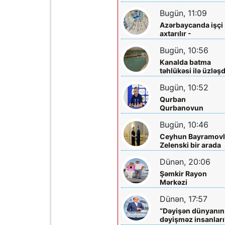
sakinləri ilə görüş
Bugün, 11:09
Azərbaycanda işçi
axtarılır -
Əməkhaqqı 10 min
Bugün, 10:56
manatdır
Kanalda batma
təhlükəsi ilə üzləşd
- Xilas edildi
Bugün, 10:52
Qurban
Qurbanovun
qəzəbinin qarşılığı
Bugün, 10:46
nə olacaq?
Ceyhun Bayramovl
Zelenski bir arada
Dünən, 20:06
Şəmkir Rayon
Mərkəzi
Xəstəxanasının
Dünən, 17:57
həkimi Ceyhun
Rəsulov və arvadı
“Dəyişən dünyanın
Arzu Əskərovanın
dəyişməz insanları
icra etdiyi mioma