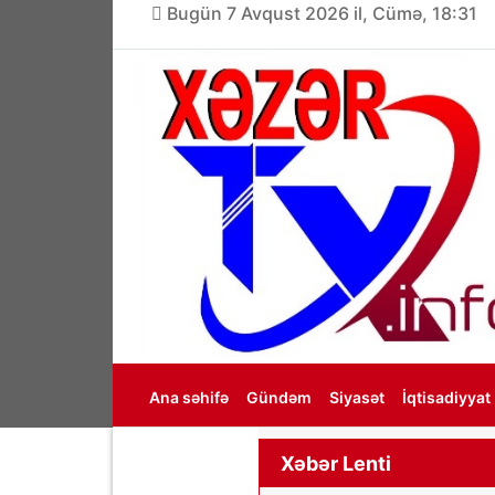
Bugün 7 Avqust 2026 il, Cümə, 18:31
Ana səhifə
Gündəm
Siyasət
İqtisadiyyat
Haqqımızda
Xəbər Lenti