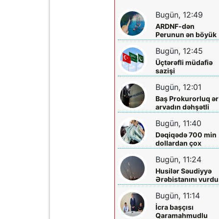
Bugün, 12:49
ARDNF-dən
Perunun ən böyük
şirkətinə investisi
Bugün, 12:45
Üçtərəfli müdafiə
sazişi
imzalayacaqlar
Bugün, 12:01
Baş Prokurorluq ər
arvadın dəhşətli
ölümü ilə bağlı -
Bugün, 11:40
Məlumat yaydı
Dəqiqədə 700 min
dollardan çox
qazanıblar…
Bugün, 11:24
Husilər Səudiyyə
Ərəbistanını vurdu
Yaralılar var
Bugün, 11:14
İcra başçısı
Qaramahmudlu