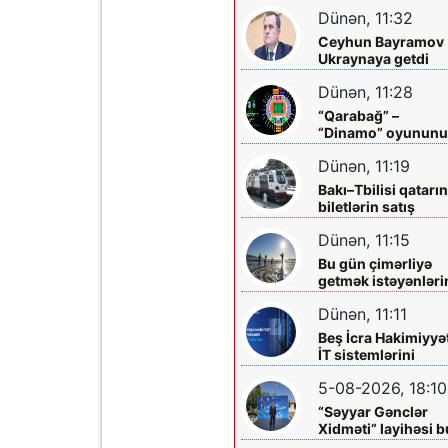
mərkəzlərinə yola
Dünən, 11:32
salındılar
Ceyhun Bayramov
Ukraynaya getdi
Dünən, 11:28
“Qarabağ” –
“Dinamo” oyunun
biletləri satışa
Dünən, 11:19
çıxarılır
Bakı–Tbilisi qatarı
biletlərin satış
müddəti artırılır
Dünən, 11:15
Bu gün çimərliyə
getmək istəyənləri
diqqətinə!
Dünən, 11:11
Beş İcra Hakimiyyə
İT sistemlərini
“Hökumət
5-08-2026, 18:10
buludu”na köçürd
“Səyyar Gənclər
Xidməti” layihəsi b
dəfə