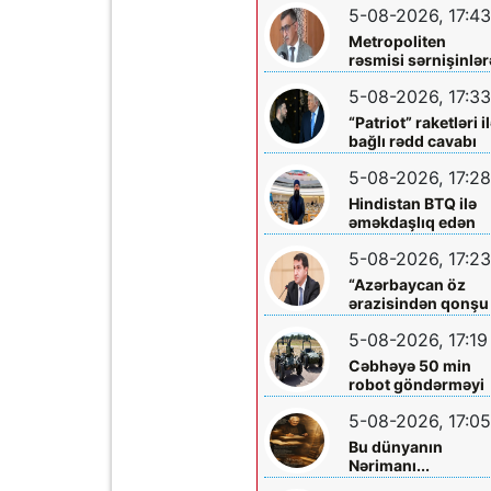
5-08-2026, 17:43
Metropoliten
rəsmisi sərnişinlər
çıxış yolu göstərdi
5-08-2026, 17:33
“Patriot” raketləri i
bağlı rədd cavabı
aldı
5-08-2026, 17:28
Hindistan BTQ ilə
əməkdaşlıq edən
hüquq müdafiəçisi
5-08-2026, 17:23
təhdid edib
“Azərbaycan öz
ərazisindən qonşu
ölkəyə qarşı istifa
5-08-2026, 17:19
olunmasına icazə
verməz”
Cəbhəyə 50 min
robot göndərməyi
planlaşdırırlar
5-08-2026, 17:05
Bu dünyanın
Nərimanı...