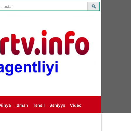
Dünya
İdman
Təhsil
Səhiyyə
Video