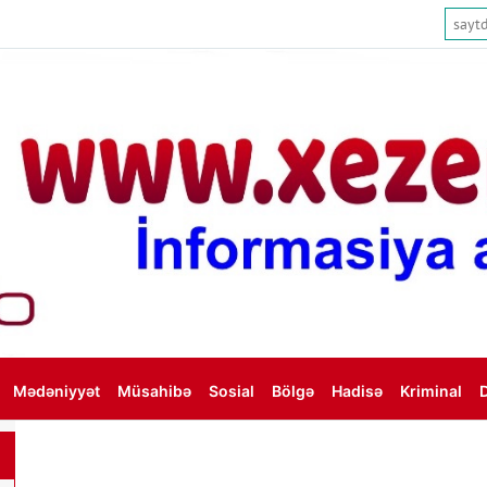
Mədəniyyət
Müsahibə
Sosial
Bölgə
Hadisə
Kriminal