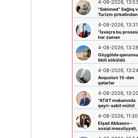
4-08-2026, 13:5
böyüklərin qəlbinə
yol tapan incə qəlbl
"Sabimed" Sağlıq v
söz sərrafı idi...
Turizm şirkətindən
növbəti xeyirxah
4-08-2026, 13:31
addım – Türkiyədə
müalicə alan
“İsveçrə bu proses
körpəyə hərtərəfli
hər zaman
dəstək
dəstəkləməyə
4-08-2026, 13:2
hazırdır”
Göygöldə qanuns
tikili söküldü
4-08-2026, 13:2
Avqustun 15-dən
qatarlar
“Nizami”-“28 May”
4-08-2026, 13:2
arasında
işləməyəcək
“ATƏT məkanında
qeyri-sabit mühit
hökm sürür”
4-08-2026, 11:30
Elşad Abbasov –
sosial məsuliyyəti,
xeyriyyəçiliyi və mil