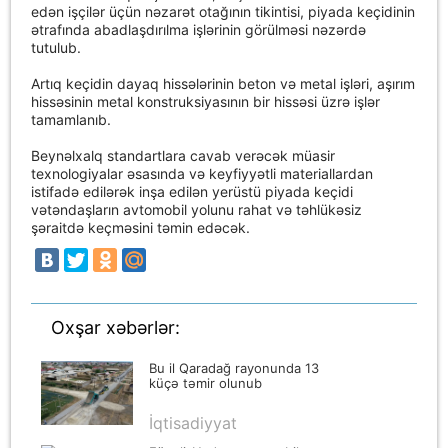
edən işçilər üçün nəzarət otağının tikintisi, piyada keçidinin
ətrafında abadlaşdırılma işlərinin görülməsi nəzərdə
tutulub.
Artıq keçidin dayaq hissələrinin beton və metal işləri, aşırım
hissəsinin metal konstruksiyasının bir hissəsi üzrə işlər
tamamlanıb.
Beynəlxalq standartlara cavab verəcək müasir
texnologiyalar əsasında və keyfiyyətli materiallardan
istifadə edilərək inşa edilən yerüstü piyada keçidi
vətəndaşların avtomobil yolunu rahat və təhlükəsiz
şəraitdə keçməsini təmin edəcək.
Oxşar xəbərlər:
Bu il Qaradağ rayonunda 13
küçə təmir olunub
İqtisadiyyat