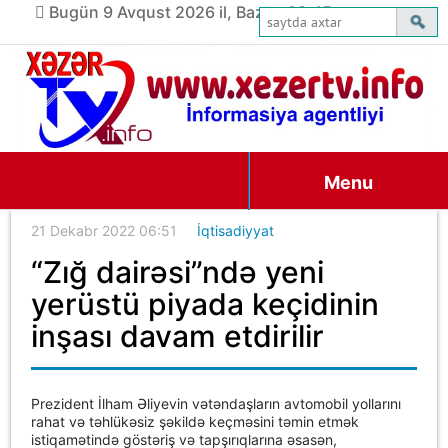
Bugün 9 Avqust 2026 il, Bazar, 09:45
Menu
21 Dekabr 2022 06:51
İqtisadiyyat
“Zığ dairəsi”ndə yeni
yerüstü piyada keçidinin
inşası davam etdirilir
Prezident İlham Əliyevin vətəndaşların avtomobil yollarını
rahat və təhlükəsiz şəkildə keçməsini təmin etmək
istiqamətində göstəriş və tapşırıqlarına əsasən,