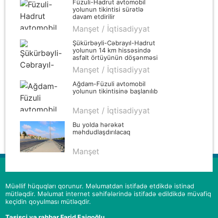
Füzuli-Hadrut avtomobil
yolunun tikintisi sürətlə
davam etdirilir
Manşet / İqtisadiyyat
Şükürbəyli-Cəbrayıl-Hadrut
yolunun 14 km hissəsində
asfalt örtüyünün döşənməsi
yekunlaşır
Manşet / İqtisadiyyat
Ağdam-Füzuli avtomobil
yolunun tikintisinə başlanılıb
Manşet / İqtisadiyyat
Bu yolda hərəkət
məhdudlaşdırılacaq
Manşet
Müəllif hüquqları qorunur. Məlumatdan istifadə etdikdə istinad
mütləqdir. Məlumat internet səhifələrində istifadə edildikdə müvafiq
keçidin qoyulması mütləqdir.
Təsisçi və rəhbər Fərid Faiqoğlu