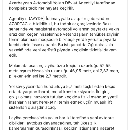
Azərbaycan Avtomobil Yolları Dövlət Agentliyi tərəfindən
kompleks tədbirlər həyata keçirilir.
Agentliyin (AAYDA) İctimaiyyətlə əlaqələr şöbəsindən
AZƏRTAC-a bildirilib ki, bu tədbirlər çərçivəsində Bakı
şəhərində və magistral avtomobil yollarının paytaxta yaxın
ərazidən keçən hissələrində vətəndaşların təhlükəsizliyinin
təmin olunması məqsədilə bir-neçə yerdə yerüstü piyada
keçidlərinin inşası aparılır. Bu istiqamətdə Zığ dairəsinin
yaxınlığında yeni yerüstü piyada keçidinin tikintisi davam
edir.
Məlumata əsasən, layihə üzrə keçidin uzunluğu 52,55
metr, aşırım hissəsinin uzunluğu 46,95 metr, eni 2,83 metr,
pilləkənlərin eni isə 2,7 metrdir.
Yol səviyyəsindən hündürlüyü 5,7 metr təşkil edən keçid
orta dayaqdan ibarət, metal konstruksiyalıdır. İki giriş-
çıxışlı olması nəzərdə tutulan keçiddə fiziki məhdudiyyətli
insanların rahat hərəkətini təmin etmək üçün müasir lift
sistemləri quraşdırılacaq.
Layihə çərçivəsində yolun hər iki tərəfində yeni avtobus
ciblikləri, avtobus dayanacağının, təhlükəsizlik
kameralarının quraşdırılması, keçidin istismarına nəzarət