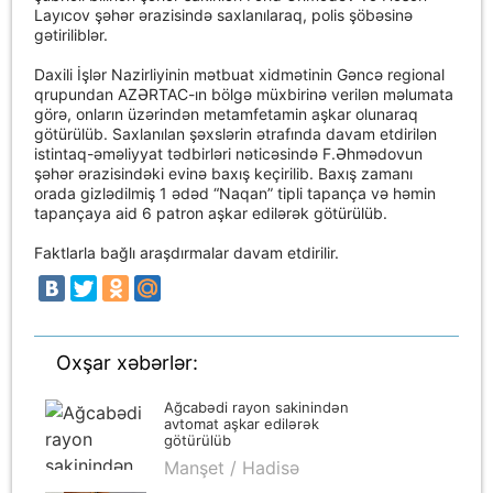
Layıcov şəhər ərazisində saxlanılaraq, polis şöbəsinə
gətiriliblər.
Daxili İşlər Nazirliyinin mətbuat xidmətinin Gəncə regional
qrupundan AZƏRTAC-ın bölgə müxbirinə verilən məlumata
görə, onların üzərindən metamfetamin aşkar olunaraq
götürülüb. Saxlanılan şəxslərin ətrafında davam etdirilən
istintaq-əməliyyat tədbirləri nəticəsində F.Əhmədovun
şəhər ərazisindəki evinə baxış keçirilib. Baxış zamanı
orada gizlədilmiş 1 ədəd “Naqan” tipli tapança və həmin
tapançaya aid 6 patron aşkar edilərək götürülüb.
Faktlarla bağlı araşdırmalar davam etdirilir.
Oxşar xəbərlər:
Ağcabədi rayon sakinindən
avtomat aşkar edilərək
götürülüb
Manşet / Hadisə