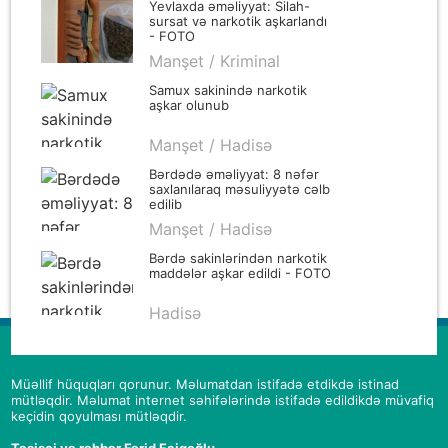
Yevlaxda əməliyyat: Silah-
sursat və narkotik aşkarlandı
- FOTO
Manşet / Kriminal
Samux sakinində narkotik
aşkar olunub
Manşet / Hadisə
Bərdədə əməliyyat: 8 nəfər
saxlanılaraq məsuliyyətə cəlb
edilib
Manşet / Hadisə
Bərdə sakinlərindən narkotik
maddələr aşkar edildi - FOTO
Hadisə
Müəllif hüquqları qorunur. Məlumatdan istifadə etdikdə istinad
mütləqdir. Məlumat internet səhifələrində istifadə edildikdə müvafiq
keçidin qoyulması mütləqdir.
Təsisçi və rəhbər Fərid Faiqoğlu