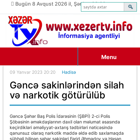
Bugün 8 Avqust 2026 il, Şənbə, 06:00
Menu
09 Yanvar 2023 20:20
Hadisə
Gəncə sakinlərindən silah
və narkotik götürülüb
Gəncə Şəhər Baş Polis İdarəsinin (ŞBPİ) 2-ci Polis
Şöbəsinin əməkdaşlarının daxil olan məlumat əsasında
keçirdikləri əməliyyat-axtarış tədbirləri nəticəsində
qanunsuz olaraq narkotik maddə əldə edib saxlamaqda
şübhəli bilinən şəhər sakinləri Fərid Əhmədov və Həsən