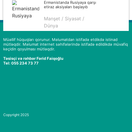
Ermənistanda Rusiyaya qarşı
etiraz aksiyaları başlayıb
Manşet / Siyasət /
Dünya
Müəllif hüquqları qorunur. Məlumatdan istifadə etdikdə istinad
mütləqdir. Məlumat internet səhifələrində istifadə edildikdə müvafiq
keçidin qoyulması mütləqdir.
Təsisçi və rəhbər Fərid Faiqoğlu
Tel: 055 234 73 77
Copyright 2025