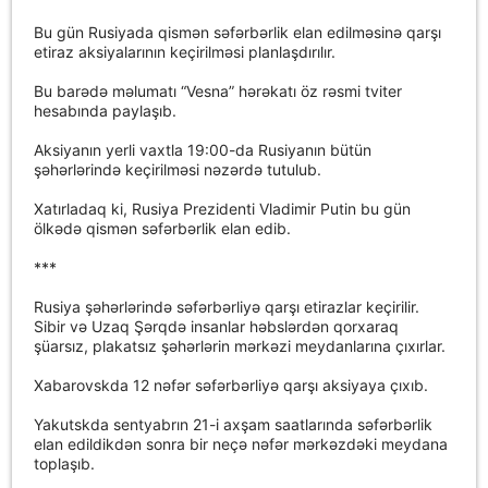
Bu gün Rusiyada qismən səfərbərlik elan edilməsinə qarşı
etiraz aksiyalarının keçirilməsi planlaşdırılır.
Bu barədə məlumatı “Vesna” hərəkatı öz rəsmi tviter
hesabında paylaşıb.
Aksiyanın yerli vaxtla 19:00-da Rusiyanın bütün
şəhərlərində keçirilməsi nəzərdə tutulub.
Xatırladaq ki, Rusiya Prezidenti Vladimir Putin bu gün
ölkədə qismən səfərbərlik elan edib.
***
Rusiya şəhərlərində səfərbərliyə qarşı etirazlar keçirilir.
Sibir və Uzaq Şərqdə insanlar həbslərdən qorxaraq
şüarsız, plakatsız şəhərlərin mərkəzi meydanlarına çıxırlar.
Xabarovskda 12 nəfər səfərbərliyə qarşı aksiyaya çıxıb.
Yakutskda sentyabrın 21-i axşam saatlarında səfərbərlik
elan edildikdən sonra bir neçə nəfər mərkəzdəki meydana
toplaşıb.