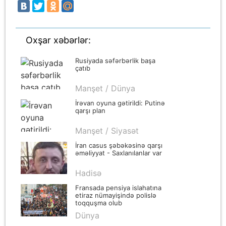
Oxşar xəbərlər:
Rusiyada səfərbərlik başa
çatıb
Manşet / Dünya
İrəvan oyuna gətirildi: Putinə
qarşı plan
Manşet / Siyasət
İran casus şəbəkəsinə qarşı
əməliyyat - Saxlanılanlar var
Hadisə
Fransada pensiya islahatına
etiraz nümayişində polislə
toqquşma olub
Dünya