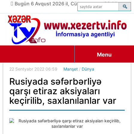
Bugün 6 Avqust 2026 il, Cümə axşamı, 20:14
Menu
22 Sentyabr 2022 06:59
Manşet
/
Dünya
Rusiyada səfərbərliyə
qarşı etiraz aksiyaları
keçirilib, saxlanılanlar var