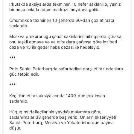
İrkutskda aksiyalarda təxminən 10 nəfər saxlanılıb, yalnız
bir neçə onlarla adam mərkəzi meydana gəlib.
Ümumilikdə təxminən 10 şəhərdə 60-dan çox etirazçı
saxlanılıb.
Moskva prokurorluğu şəhər sakinlərini mitinqlərdə iştiraka,
onu təşkil etməyə və ya etirazlara çağırışa görə inzibati
cəza və 15 ilə qədər həbs cəzası ilə hədələyib.
***
Polis Sankt-Peterburqda səfərbərliyə qarşı etiraz edənlərə
güc tətbiq edir.
***
Keçirilən etiraz aksiyalarında 1400-dən çox insan
saxlanılıb.
Hüquq müdafiəçilərinin yaydığı məlumata görə,
saxlanılmalar 38 şəhərdə baş verib. Onların əksəriyyəti
Sankt-Peterburq, Moskva və Yekaterinburqun payına
düşür.