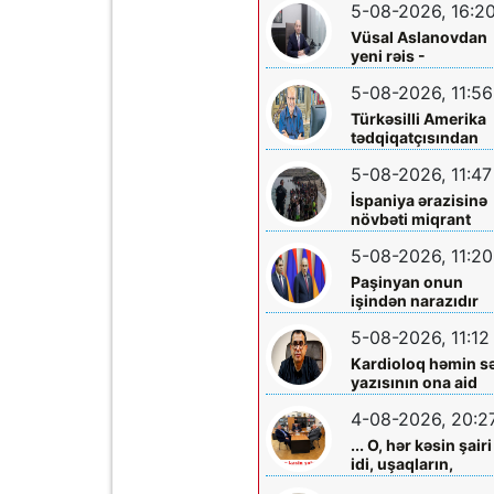
5-08-2026, 16:2
Vüsal Aslanovdan
yeni rəis -
Təyinatları
5-08-2026, 11:56
Türkəsilli Amerika
tədqiqatçısından
Talebinə -
5-08-2026, 11:47
Vardanyanla bağlı
çağırış
İspaniya ərazisinə
növbəti miqrant
axını gözlənilir?
5-08-2026, 11:20
Paşinyan onun
işindən narazıdır
5-08-2026, 11:12
Kardioloq həmin s
yazısının ona aid
olmadığını -
4-08-2026, 20:2
Açıqladı
... O, hər kəsin şairi
idi, uşaqların,
gənclərin,