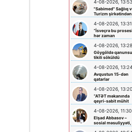
4-08-2026, 13:5
böyüklərin qəlbinə
yol tapan incə qəlbl
"Sabimed" Sağlıq v
söz sərrafı idi...
Turizm şirkətindən
növbəti xeyirxah
4-08-2026, 13:31
addım – Türkiyədə
müalicə alan
“İsveçrə bu proses
körpəyə hərtərəfli
hər zaman
dəstək
dəstəkləməyə
4-08-2026, 13:2
hazırdır”
Göygöldə qanuns
tikili söküldü
4-08-2026, 13:2
Avqustun 15-dən
qatarlar
“Nizami”-“28 May”
4-08-2026, 13:2
arasında
işləməyəcək
“ATƏT məkanında
qeyri-sabit mühit
hökm sürür”
4-08-2026, 11:30
Elşad Abbasov –
sosial məsuliyyəti,
xeyriyyəçiliyi və mil