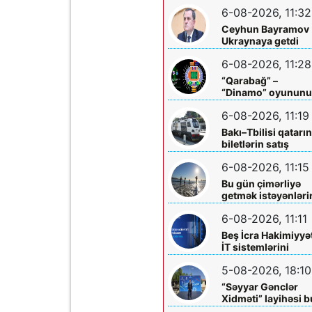
mərkəzlərinə yola
6-08-2026, 11:32
salındılar
Ceyhun Bayramov
Ukraynaya getdi
6-08-2026, 11:28
“Qarabağ” –
“Dinamo” oyunun
biletləri satışa
6-08-2026, 11:19
çıxarılır
Bakı–Tbilisi qatarı
biletlərin satış
müddəti artırılır
6-08-2026, 11:15
Bu gün çimərliyə
getmək istəyənləri
diqqətinə!
6-08-2026, 11:11
Beş İcra Hakimiyyə
İT sistemlərini
“Hökumət
5-08-2026, 18:10
buludu”na köçürd
“Səyyar Gənclər
Xidməti” layihəsi b
dəfə