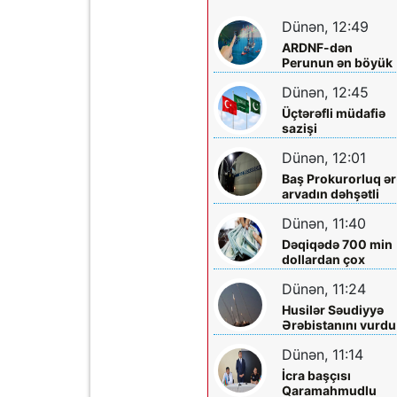
Dünən, 12:49
ARDNF-dən
Perunun ən böyük
şirkətinə investisi
Dünən, 12:45
Üçtərəfli müdafiə
sazişi
imzalayacaqlar
Dünən, 12:01
Baş Prokurorluq ər
arvadın dəhşətli
ölümü ilə bağlı -
Dünən, 11:40
Məlumat yaydı
Dəqiqədə 700 min
dollardan çox
qazanıblar…
Dünən, 11:24
Husilər Səudiyyə
Ərəbistanını vurdu
Yaralılar var
Dünən, 11:14
İcra başçısı
Qaramahmudlu