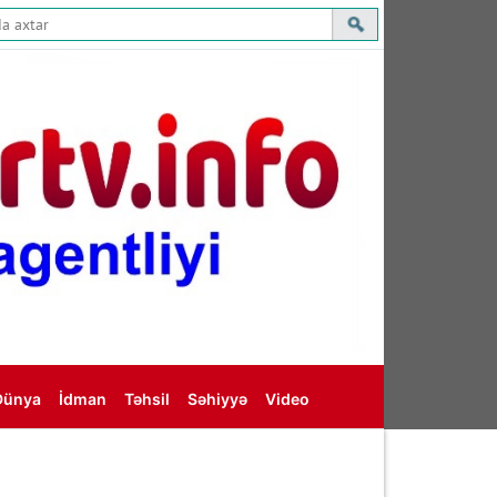
Dünya
İdman
Təhsil
Səhiyyə
Video