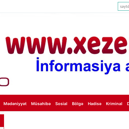
Mədəniyyət
Müsahibə
Sosial
Bölgə
Hadisə
Kriminal