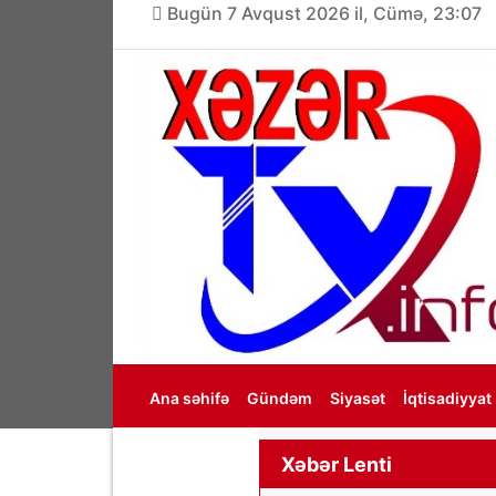
Bugün 7 Avqust 2026 il, Cümə, 23:07
Ana səhifə
Gündəm
Siyasət
İqtisadiyyat
Haqqımızda
Xəbər Lenti