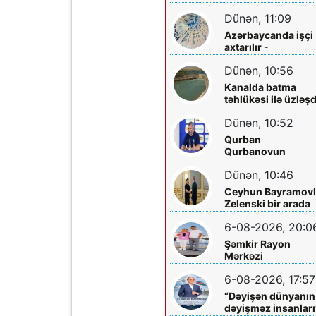
sakinləri ilə görüş
Dünən, 11:09
Azərbaycanda işçi
axtarılır -
Əməkhaqqı 10 min
Dünən, 10:56
manatdır
Kanalda batma
təhlükəsi ilə üzləşd
- Xilas edildi
Dünən, 10:52
Qurban
Qurbanovun
qəzəbinin qarşılığı
Dünən, 10:46
nə olacaq?
Ceyhun Bayramovl
Zelenski bir arada
6-08-2026, 20:0
Şəmkir Rayon
Mərkəzi
Xəstəxanasının
6-08-2026, 17:57
həkimi Ceyhun
Rəsulov və arvadı
“Dəyişən dünyanın
Arzu Əskərovanın
dəyişməz insanları
icra etdiyi mioma