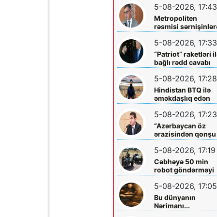
5-08-2026, 17:43
Metropoliten
rəsmisi sərnişinlər
çıxış yolu göstərdi
5-08-2026, 17:33
“Patriot” raketləri i
bağlı rədd cavabı
aldı
5-08-2026, 17:28
Hindistan BTQ ilə
əməkdaşlıq edən
hüquq müdafiəçisi
5-08-2026, 17:23
təhdid edib
“Azərbaycan öz
ərazisindən qonşu
ölkəyə qarşı istifa
5-08-2026, 17:19
olunmasına icazə
verməz”
Cəbhəyə 50 min
robot göndərməyi
planlaşdırırlar
5-08-2026, 17:05
Bu dünyanın
Nərimanı...