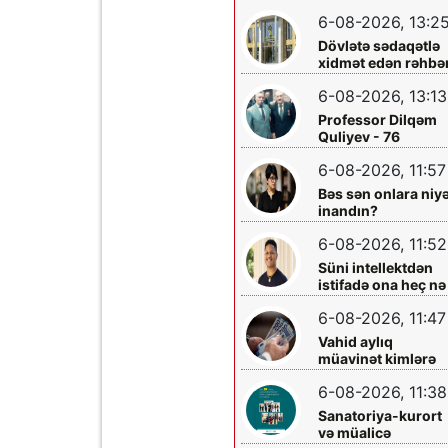
layihəsində...
əməliyyatından
6-08-2026, 13:2
sonra qadının
Dövlətə sədaqətlə
ölümü ilə bağlı
xidmət edən rəhbər
Şəmkir rayon
Şəmkir Elektrik
prokrurluğunda
6-08-2026, 13:13
Şəbəkəsinin rəisi
araşdırma aparılır
Mehman Xəlilovun
Professor Dilqəm
fəaliyyəti
Quliyev - 76
6-08-2026, 11:57
Bəs sən onlara niy
inandın?
6-08-2026, 11:52
Süni intellektdən
istifadə ona heç nə
qazandırmadı...
6-08-2026, 11:47
Vahid aylıq
müavinət kimlərə
verilir? - Dövlət
6-08-2026, 11:38
Komitəsindən
açıqlama vahid-
Sanatoriya-kurort
ayliq-muavinet-
və müalicə
kimlere-verilir