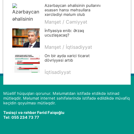
Azərbaycan əhalisinin pullarını
əsasən hansı məhsullara
xərclədiyi məlum olub
Manşet / Cəmiyyət
İnflyasiya enib: Ərzaq
ucuzlaşacaq?
Manşet / İqtisadiyyat
On bir ayda xarici ticarət
dövriyyəsi artıb
İqtisadiyyat
Müəllif hüquqları qorunur. Məlumatdan istifadə etdikdə istinad
mütləqdir. Məlumat internet səhifələrində istifadə edildikdə müvafiq
keçidin qoyulması mütləqdir.
Təsisçi və rəhbər Fərid Faiqoğlu
Tel: 055 234 73 77