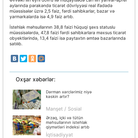
aylarında pərakəndə ticarət dövriyyəsi real ifadədə
müəssisələr üzrə 2,5 faiz, fərdi sahibkarlar, bazar və
yarmarkalarda isə 4,9 faiz artıb.
İstehlak məhsullarının 38,8 faizi hüquqi şəxs statuslu
müəssisələrdə, 47,8 faizi fərdi sahibkarlara məxsus ticarət
obyektlərində, 13,4 faizi isə paytaxtın əmtəə bazarlarında
satılıb.
Oxşar xəbərlər:
Dərman xərclərimiz niyə
kəskin artır?
Manşet / Sosial
Ərzaq, içki və tütün
məhsullarının istehlak
qiymətləri indeksi artıb
İqtisadiyyat