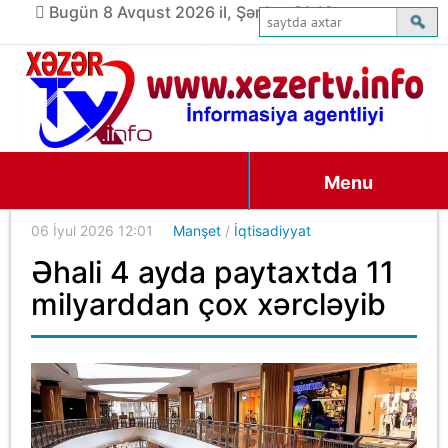
Bugün 8 Avqust 2026 il, Şənbə, 21:12
Menu
06 İyul 2026 12:01
Manşet
/
İqtisadiyyat
Əhali 4 ayda paytaxtda 11
milyarddan çox xərcləyib