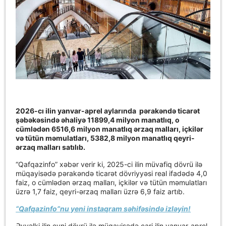
2026-cı ilin yanvar-aprel aylarında pərakəndə ticarət
şəbəkəsində əhaliyə 11899,4 milyon manatlıq, o
cümlədən 6516,6 milyon manatlıq ərzaq malları, içkilər
və tütün məmulatları, 5382,8 milyon manatlıq qeyri-
ərzaq malları satılıb.
“Qafqazinfo” xəbər verir ki, 2025-ci ilin müvafiq dövrü ilə
müqayisədə pərakəndə ticarət dövriyyəsi real ifadədə 4,0
faiz, o cümlədən ərzaq malları, içkilər və tütün məmulatları
üzrə 1,7 faiz, qeyri-ərzaq malları üzrə 6,9 faiz artıb.
“Qafqazinfo”nu yeni instaqram səhifəsində izləyin!
Əvvəlki ilin eyni dövrü ilə müqayisədə cari ilin yanvar-aprel