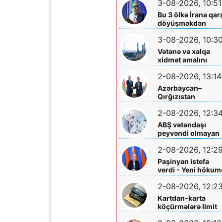
3-08-2026, 10:51
edildi
Bu 3 ölkə İrana qar
döyüşməkdən
imtina etdi - XİN
3-08-2026, 10:3
rəsmisi açıqladı
Vətənə və xalqa
xidmət amalını
yaşadan iş adamı –
2-08-2026, 13:14
Üzeyir İsmayılov
Azərbaycan–
Qırğızıstan
münasibətləri Orta
2-08-2026, 12:3
Dəhlizin inkişafına
təkan verir
ABŞ vətəndaşı
peyvəndi olmayan
nadir virusa yolux
2-08-2026, 12:2
Paşinyan istefa
verdi - Yeni hökum
formalaşdırılır
2-08-2026, 12:2
Kartdan-karta
köçürmələrə limit
qoyuldu