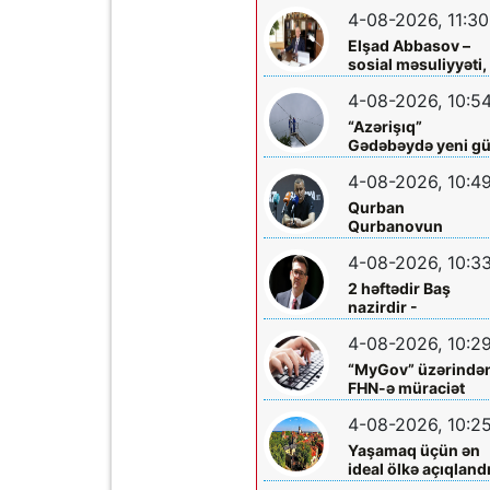
hökm sürür”
4-08-2026, 11:30
Elşad Abbasov –
sosial məsuliyyəti,
xeyriyyəçiliyi və mil
4-08-2026, 10:5
dəyərlərə bağlılığı
ilə seçilən nüfuzlu
“Azərişıq”
rəhbər
Gədəbəydə yeni g
mərkəzləri
4-08-2026, 10:4
quraşdırdı
Qurban
Qurbanovun
mətbuat konfransı
4-08-2026, 10:3
Bakıda olacaq
2 həftədir Baş
nazirdir -
Məzuniyyətə çıxır
4-08-2026, 10:2
“MyGov” üzərində
FHN-ə müraciət
etmək olacaq
4-08-2026, 10:2
Yaşamaq üçün ən
ideal ölkə açıqland