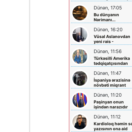
planlaşdırırlar
Dünən, 17:05
Bu dünyanın
Nərimanı...
Dünən, 16:20
Vüsal Aslanovdan
yeni rəis -
Təyinatları
Dünən, 11:56
Türkəsilli Amerika
tədqiqatçısından
Talebinə -
Dünən, 11:47
Vardanyanla bağlı
çağırış
İspaniya ərazisinə
növbəti miqrant
axını gözlənilir?
Dünən, 11:20
Paşinyan onun
işindən narazıdır
Dünən, 11:12
Kardioloq həmin s
yazısının ona aid