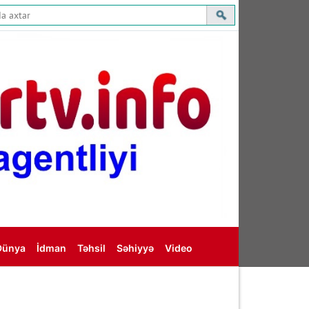
Dünya
İdman
Təhsil
Səhiyyə
Video