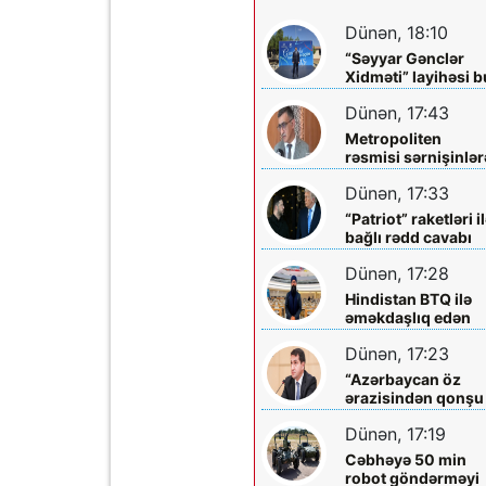
Dünən, 18:10
“Səyyar Gənclər
Xidməti” layihəsi b
dəfə
Dünən, 17:43
Metropoliten
rəsmisi sərnişinlər
çıxış yolu göstərdi
Dünən, 17:33
“Patriot” raketləri i
bağlı rədd cavabı
aldı
Dünən, 17:28
Hindistan BTQ ilə
əməkdaşlıq edən
hüquq müdafiəçisi
Dünən, 17:23
təhdid edib
“Azərbaycan öz
ərazisindən qonşu
ölkəyə qarşı istifa
Dünən, 17:19
olunmasına icazə
verməz”
Cəbhəyə 50 min
robot göndərməyi