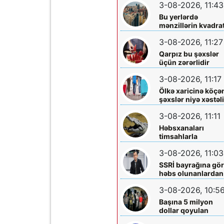
3-08-2026, 11:43
Bu yerlərdə
mənzillərin kvadrat
7 min oldu
3-08-2026, 11:27
Qarpız bu şəxslər
üçün zərərlidir
3-08-2026, 11:17
Ölkə xaricinə köçə
şəxslər niyə xəstəl
tapırlar?
3-08-2026, 11:11
Həbsxanaları
timsahlarla
mühafizə etmək
3-08-2026, 11:03
planı - Qalmaqal
yaratdı
SSRİ bayrağına gö
həbs olunanlardan
biri Elçin Bayramlı
3-08-2026, 10:5
imiş
Başına 5 milyon
dollar qoyulan
“Ponço” belə həbs