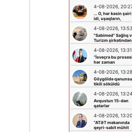
olmadığını -
4-08-2026, 20:2
Açıqladı
... O, hər kəsin şairi
idi, uşaqların,
gənclərin,
4-08-2026, 13:5
böyüklərin qəlbinə
yol tapan incə qəlbl
"Sabimed" Sağlıq v
söz sərrafı idi...
Turizm şirkətindən
növbəti xeyirxah
4-08-2026, 13:31
addım – Türkiyədə
müalicə alan
“İsveçrə bu proses
körpəyə hərtərəfli
hər zaman
dəstək
dəstəkləməyə
4-08-2026, 13:2
hazırdır”
Göygöldə qanuns
tikili söküldü
4-08-2026, 13:2
Avqustun 15-dən
qatarlar
“Nizami”-“28 May”
4-08-2026, 13:2
arasında
işləməyəcək
“ATƏT məkanında
qeyri-sabit mühit