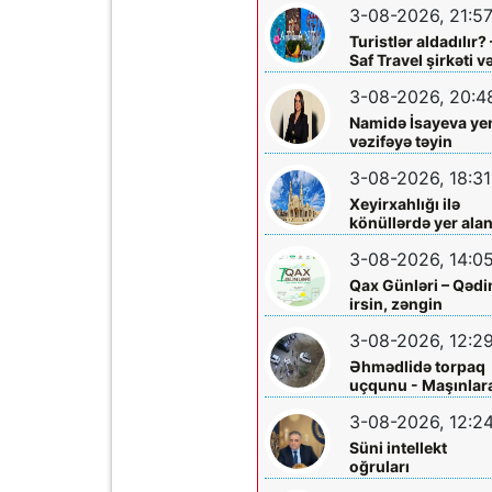
3-08-2026, 21:5
Turistlər aldadılır? 
Saf Travel şirkəti v
Nabran turu ilə bağ
3-08-2026, 20:4
ciddi iddialar
araşdırılmalıdır
Namidə İsayeva ye
vəzifəyə təyin
olundu
3-08-2026, 18:31
Xeyirxahlığı ilə
könüllərdə yer ala
Heydər müəllimə
3-08-2026, 14:0
şəfa diləyirik
Qax Günləri – Qəd
irsin, zəngin
mədəniyyətin və
3-08-2026, 12:2
müasir inkişafın
bayramı
Əhmədlidə torpaq
uçqunu - Maşınlar
zərər dəydi
3-08-2026, 12:2
Süni intellekt
oğruları