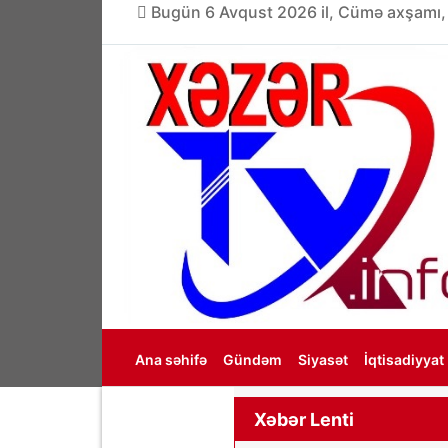
Bugün 6 Avqust 2026 il, Cümə axşamı,
Ana səhifə
Gündəm
Siyasət
İqtisadiyyat
Haqqımızda
Xəbər Lenti