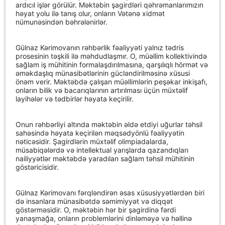
ardıcıl işlər görülür. Məktəbin şagirdləri qəhrəmanlarımızın
həyat yolu ilə tanış olur, onların Vətənə xidmət
nümunəsindən bəhrələnirlər.
Gülnaz Kərimovanın rəhbərlik fəaliyyəti yalnız tədris
prosesinin təşkili ilə məhdudlaşmır. O, müəllim kollektivində
sağlam iş mühitinin formalaşdırılmasına, qarşılıqlı hörmət və
əməkdaşlıq münasibətlərinin gücləndirilməsinə xüsusi
önəm verir. Məktəbdə çalışan müəllimlərin peşəkar inkişafı,
onların bilik və bacarıqlarının artırılması üçün müxtəlif
layihələr və tədbirlər həyata keçirilir.
Onun rəhbərliyi altında məktəbin əldə etdiyi uğurlar təhsil
sahəsində həyata keçirilən məqsədyönlü fəaliyyətin
nəticəsidir. Şagirdlərin müxtəlif olimpiadalarda,
müsabiqələrdə və intellektual yarışlarda qazandıqları
nailiyyətlər məktəbdə yaradılan sağlam təhsil mühitinin
göstəricisidir.
Gülnaz Kərimovanı fərqləndirən əsas xüsusiyyətlərdən biri
də insanlara münasibətdə səmimiyyət və diqqət
göstərməsidir. O, məktəbin hər bir şagirdinə fərdi
yanaşmağa, onların problemlərini dinləməyə və həllinə