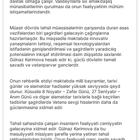
dəstək olmağa çalışır. Valideynlərlə sıx əməkdaşlıq
münasibətlərinin qurulması da onun fəaliyyətinin mühüm
istiqamətlərindəndir.
Müasir dövrdə təhsil müəssisələrinin qarşısında duran əsas
vəzifələrdən biri şagirdləri gələcəyin çağırışlarına
hazırlamaqdır. Bu məqsədlə məktəbdə innovativ
yanaşmaların tətbiqi, rəqəmsal texnologiyalardan
istifadənin genişləndirilməsi və şagirdlərin yaradıcılıq
potensialının inkişaf etdirilməsi daim diqqətdə saxlanılır.
Gülnaz Kərimova hesab edir ki, güclü dövlətin təməli
savadlı və vətənpərvər gənclərdir.
Onun rəhbərlik etdiyi məktəbdə milli bayramlar, tarixi
günlər və əlamətdar hadisələr yüksək səviyyədə qeyd
olunur. Xüsusilə 8 Noyabr – Zəfər Günü, 27 Sentyabr –
Anım Günü və digər əlamətdar tarixlərlə bağlı keçirilən
tədbirlər şagirdlərdə Vətənə sevgi hisslərinin daha da
güclənməsinə xidmət edir.
Təhsil sahəsində çalışan insanların fəaliyyəti cəmiyyətin
gələcəyinə xidmət edir. Gülnaz Kərimova da bu
məsuliyyətli missiyanı şərəflə yerinə yetirən təhsil
rəhbərlərindən biridir. Onun fəaliyyəti gənc nəslin savadlı,