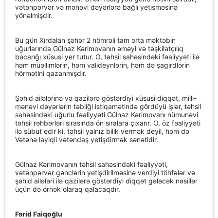
vətənpərvər və mənəvi dəyərlərə bağlı yetişməsinə
yönəlmişdir.
Bu gün Xırdalan şəhər 2 nömrəli tam orta məktəbin
uğurlarında Gülnaz Kərimovanın əməyi və təşkilatçılıq
bacarığı xüsusi yer tutur. O, təhsil sahəsindəki fəaliyyəti ilə
həm müəllimlərin, həm valideynlərin, həm də şagirdlərin
hörmətini qazanmışdır.
Şəhid ailələrinə və qazilərə göstərdiyi xüsusi diqqət, milli-
mənəvi dəyərlərin təbliği istiqamətində gördüyü işlər, təhsil
sahəsindəki uğurlu fəaliyyəti Gülnaz Kərimovanı nümunəvi
təhsil rəhbərləri sırasında ön sıralara çıxarır. O, öz fəaliyyəti
ilə sübut edir ki, təhsil yalnız bilik vermək deyil, həm də
Vətənə layiqli vətəndaş yetişdirmək sənətidir.
Gülnaz Kərimovanın təhsil sahəsindəki fəaliyyəti,
vətənpərvər gənclərin yetişdirilməsinə verdiyi töhfələr və
şəhid ailələri ilə qazilərə göstərdiyi diqqət gələcək nəsillər
üçün də örnək olaraq qalacaqdır.
Fərid Faiqoğlu