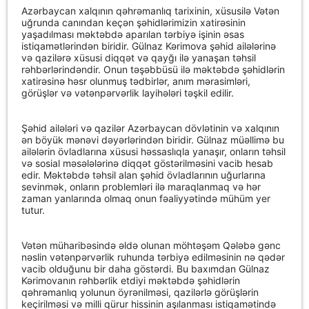
Azərbaycan xalqının qəhrəmanlıq tarixinin, xüsusilə Vətən
uğrunda canından keçən şəhidlərimizin xatirəsinin
yaşadılması məktəbdə aparılan tərbiyə işinin əsas
istiqamətlərindən biridir. Gülnaz Kərimova şəhid ailələrinə
və qazilərə xüsusi diqqət və qayğı ilə yanaşan təhsil
rəhbərlərindəndir. Onun təşəbbüsü ilə məktəbdə şəhidlərin
xatirəsinə həsr olunmuş tədbirlər, anım mərasimləri,
görüşlər və vətənpərvərlik layihələri təşkil edilir.
Şəhid ailələri və qazilər Azərbaycan dövlətinin və xalqının
ən böyük mənəvi dəyərlərindən biridir. Gülnaz müəllimə bu
ailələrin övladlarına xüsusi həssaslıqla yanaşır, onların təhsil
və sosial məsələlərinə diqqət göstərilməsini vacib hesab
edir. Məktəbdə təhsil alan şəhid övladlarının uğurlarına
sevinmək, onların problemləri ilə maraqlanmaq və hər
zaman yanlarında olmaq onun fəaliyyətində mühüm yer
tutur.
Vətən müharibəsində əldə olunan möhtəşəm Qələbə gənc
nəslin vətənpərvərlik ruhunda tərbiyə edilməsinin nə qədər
vacib olduğunu bir daha göstərdi. Bu baxımdan Gülnaz
Kərimovanın rəhbərlik etdiyi məktəbdə şəhidlərin
qəhrəmanlıq yolunun öyrənilməsi, qazilərlə görüşlərin
keçirilməsi və milli qürur hissinin aşılanması istiqamətində