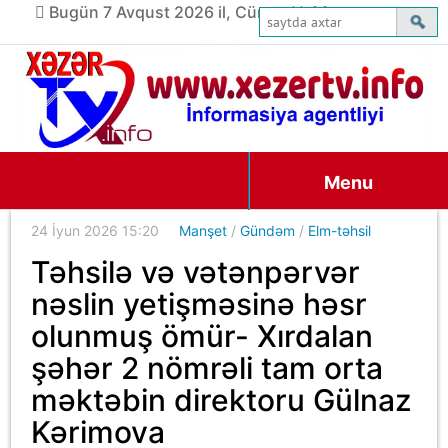
Bugün 7 Avqust 2026 il, Cümə, 11:23
Menu
24 İyun 2026 15:20
Manşet
/
Gündəm
/
Elm-təhsil
Təhsilə və vətənpərvər
nəslin yetişməsinə həsr
olunmuş ömür- Xırdalan
şəhər 2 nömrəli tam orta
məktəbin direktoru Gülnaz
Kərimova