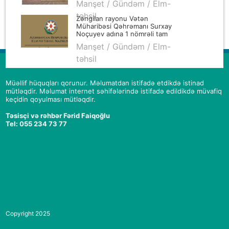
Manşet / Gündəm / Elm-
təhsil
Zəngilan rayonu Vətən
Müharibəsi Qəhrəmanı Surxay
Noçuyev adına 1 nömrəli tam
orta məktəbin direktoru
Manşet / Gündəm / Elm-
Vüsalə Hüseynova: “Peşəkar
pedaqoq, əsl ziyalı”
təhsil
Müəllif hüquqları qorunur. Məlumatdan istifadə etdikdə istinad
mütləqdir. Məlumat internet səhifələrində istifadə edildikdə müvafiq
keçidin qoyulması mütləqdir.
Təsisçi və rəhbər Fərid Faiqoğlu
Tel: 055 234 73 77
Copyright 2025