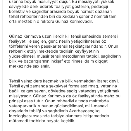
üzərinə böyük məsuliyyət düşür. Bu məsuliyyəti yüksək
səviyyədə dərk edərək fəaliyyət göstərən, pedaqoji
kollektiv və şagirdlər arasında böyük hörmət qazanan
təhsil rəhbərlərindən biri də Xırdalan şəhər 2 nömrəli tam
orta məktəbin direktoru Gülnaz Kərimovadır.
Gülnaz Kərimova uzun illərdir ki, təhsil sahəsində səmərəli
fəaliyyəti ilə seçilən, gənc nəslin yetişdirilməsinə öz
töhfələrini verən peşəkar təhsil təşkilatçılarındandır. Onun
rəhbərlik etdiyi məktəbdə tədrisin keyfiyyətinin
yüksəldilməsi, müasir təhsil metodlarının tətbiqi, şagirdlərin
bilik və bacarıqlarının inkişaf etdirilməsi daim diqqət
mərkəzində saxlanılır.
Təhsil yalnız dərs keçmək və bilik verməkdən ibarət deyil.
Təhsil eyni zamanda şəxsiyyət formalaşdırmaq, vətəninə
bağlı, xalqını sevən, dövlətinə sadiq vətəndaş yetişdirmək
missiyasıdır. Gülnaz Kərimova da öz fəaliyyətində məhz bu
prinsipi əsas tutur. Onun rəhbərliyi altında məktəbdə
vətənpərvərlik ruhunun gücləndirilməsi, milli-mənəvi
dəyərlərin təbliği və şagirdlərin Azərbaycançılıq
ideologiyası əsasında tərbiyə olunması istiqamətində
mütəmadi tədbirlər həyata keçirilir.