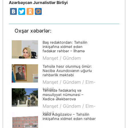
Azərbaycan Jurnalistlər Birliyi
Oxşar xəbərlər:
Baş redaktordan: Təhsilin
inkişafına xidmət edən
fədakar rəhbər – İlhamə
Abdullayeva
Manşet / Gündəm
Təhsilə həsr olunmuş ömür:
Nəcibə Axundovanın uğurlu
rəhbərlik məktəbi
Manşet / Gündəm / Elm-
təhsil
Təhsildə fədakarlıq və
məsuliyyət nümunəsi –
Xədicə Ələkbərova
Manşet / Gündəm / Elm-
təhsil
Xalid Adıgözəlov – Təhsilin
inkişafına xidmət edən rəhbər